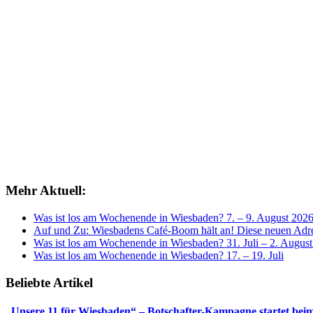
Mehr Aktuell:
Was ist los am Wochenende in Wiesbaden? 7. – 9. August 202
Auf und Zu: Wiesbadens Café-Boom hält an! Diese neuen Adres
Was ist los am Wochenende in Wiesbaden? 31. Juli – 2. Augus
Was ist los am Wochenende in Wiesbaden? 17. – 19. Juli
Beliebte Artikel
„Unsere 11 für Wiesbaden“ – Botschafter-Kampagne startet beim