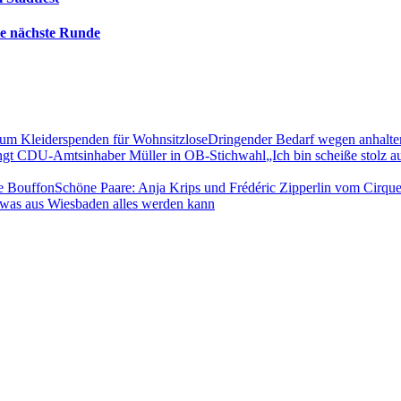
die nächste Runde
Dringender Bedarf wegen anhalten
„Ich bin scheiße stolz
Schöne Paare: Anja Krips und Frédéric Zipperlin vom Cirqu
was aus Wiesbaden alles werden kann