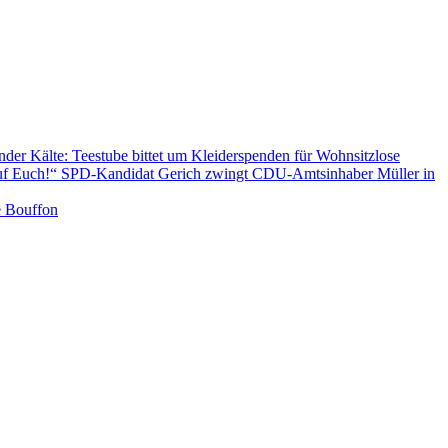
der Kälte: Teestube bittet um Kleiderspenden für Wohnsitzlose
 auf Euch!“ SPD-Kandidat Gerich zwingt CDU-Amtsinhaber Müller in
e Bouffon