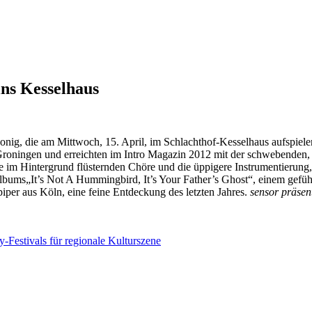
ns Kesselhaus
ig, die am Mittwoch, 15. April, im Schlachthof-Kesselhaus aufspielen
oningen und erreichten im Intro Magazin 2012 mit der schwebenden, li
ie im Hintergrund flüsternden Chöre und die üppigere Instrumentierung, n
bums„It’s Not A Hummingbird, It’s Your Father’s Ghost“, einem gefühl
per aus Köln, eine feine Entdeckung des letzten Jahres.
sensor präsen
-Festivals für regionale Kulturszene