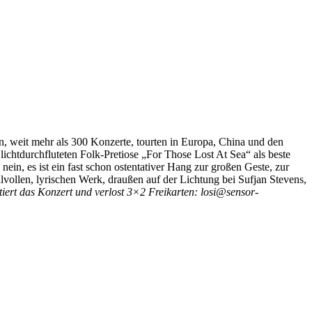
, weit mehr als 300 Konzerte, tourten in Europa, China und den
chtdurchfluteten Folk-Pretiose „For Those Lost At Sea“ als beste
ein, es ist ein fast schon ostentativer Hang zur großen Geste, zur
vollen, lyrischen Werk, draußen auf der Lichtung bei Sufjan Stevens,
tiert das Konzert und verlost 3×2 Freikarten: losi@sensor-