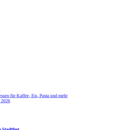
6
sen für Kaffee, Eis, Pasta und mehr
t 2026
 Stadtfest