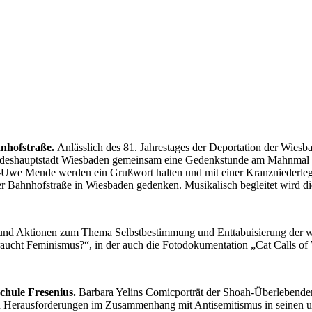
nhofstraße.
Anlässlich des 81. Jahrestages der Deportation der Wiesb
ndeshauptstadt Wiesbaden gemeinsam eine Gedenkstunde am Mahnmal i
we Mende werden ein Grußwort halten und mit einer Kranzniederlegun
er Bahnhofstraße in Wiesbaden gedenken. Musikalisch begleitet wird 
nd Aktionen zum Thema Selbstbestimmung und Enttabuisierung der weib
raucht Feminismus?“, in der auch die Fotodokumentation „Cat Calls of
hule Fresenius.
Barbara Yelins Comicporträt der Shoah-Überlebenden
n Herausforderungen im Zusammenhang mit Antisemitismus in seinen un