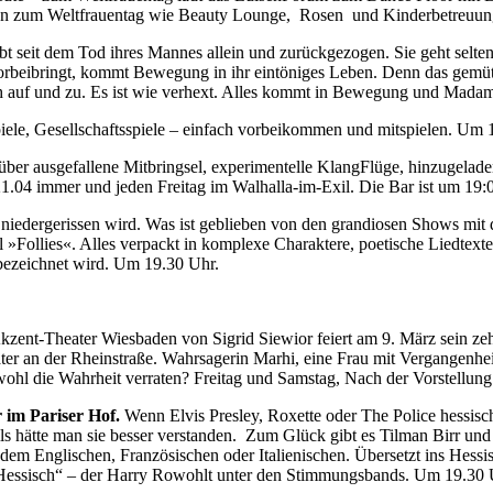
nen zum Weltfrauentag wie Beauty Lounge, Rosen und Kinderbetreuun
t seit dem Tod ihres Mannes allein und zurückgezogen. Sie geht selte
 vorbeibringt, kommt Bewegung in ihr eintöniges Leben. Denn das gem
h auf und zu. Es ist wie verhext. Alles kommt in Bewegung und Madame
piele, Gesellschaftsspiele – einfach vorbeikommen und mitspielen. Um 
 über ausgefallene Mitbringsel, experimentelle KlangFlüge, hinzugelade
04 immer und jeden Freitag im Walhalla-im-Exil. Die Bar ist um 19:0
r niedergerissen wird. Was ist geblieben von den grandiosen Shows mit
»Follies«. Alles verpackt in komplexe Charaktere, poetische Liedtexte
bezeichnet wird. Um 19.30 Uhr.
kzent-Theater Wiesbaden von Sigrid Siewior feiert am 9. März sein z
r an der Rheinstraße. Wahrsagerin Marhi, eine Frau mit Vergangenhei
wohl die Wahrheit verraten? Freitag und Samstag, Nach der Vorstellung 
r im Pariser Hof.
Wenn Elvis Presley, Roxette oder The Police hessisc
s hätte man sie besser verstanden. Zum Glück gibt es Tilman Birr und E
s dem Englischen, Französischen oder Italienischen. Übersetzt ins Hessi
f Hessisch“ – der Harry Rowohlt unter den Stimmungsbands. Um 19.30 