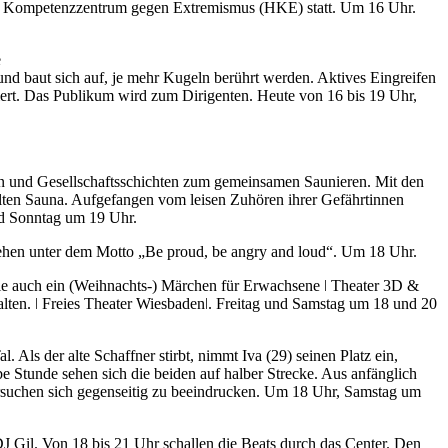
nd Kompetenzzentrum gegen Extremismus (HKE) statt. Um 16 Uhr.
e
und baut sich auf, je mehr Kugeln berührt werden. Aktives Eingreifen
iert. Das Publikum wird zum Dirigenten. Heute von 16 bis 19 Uhr,
ppen und Gesellschaftsschichten zum gemeinsamen Saunieren. Mit den
llten Sauna. Aufgefangen vom leisen Zuhören ihrer Gefährtinnen
nd Sonntag um 19 Uhr.
ziehen unter dem Motto „Be proud, be angry and loud“. Um 18 Uhr.
wie auch ein (Weihnachts-) Märchen für Erwachsene ǀ Theater 3D &
lten. ǀ Freies Theater Wiesbadenǀ. Freitag und Samstag um 18 und 20
 Als der alte Schaffner stirbt, nimmt Iva (29) seinen Platz ein,
e Stunde sehen sich die beiden auf halber Strecke. Aus anfänglich
ersuchen sich gegenseitig zu beeindrucken. Um 18 Uhr, Samstag um
Gil. Von 18 bis 21 Uhr schallen die Beats durch das Center. Den