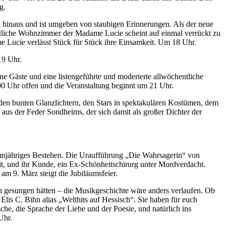
g.
n hinaus und ist umgeben von staubigen Erinnerungen. Als der neue
ütliche Wohnzimmer der Madame Lucie scheint auf einmal verrückt zu
 Lucie verlässt Stück für Stück ihre Einsamkeit. Um 18 Uhr.
19 Uhr.
ne Gäste und eine listengeführte und moderierte allwöchentliche
0 Uhr offen und die Veranstaltung beginnt um 21 Uhr.
 den bunten Glanzlichtern, den Stars in spektakulären Kostümen, dem
 aus der Feder Sondheims, der sich damit als großer Dichter der
ehnjähriges Bestehen. Die Uraufführung „Die Wahrsagerin“ von
t, und ihr Kunde, ein Ex-Schönheitschirurg unter Mordverdacht.
am 9. März steigt die Jubiläumsfeier.
h gesungen hätten – die Musikgeschichte wäre anders verlaufen. Ob
lis C. Bihn alias „Welthits auf Hessisch“. Sie haben für euch
sche, die Sprache der Liebe und der Poesie, und natürlich ins
Uhr.