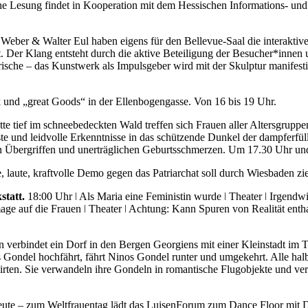
he Lesung findet in Kooperation mit dem Hessischen Informations- u
Weber & Walter Eul haben eigens für den Bellevue-Saal die interaktiv
. Der Klang entsteht durch die aktive Beteiligung der Besucher*innen 
rische – das Kunstwerk als Impulsgeber wird mit der Skulptur manifest
und „great Goods“ in der Ellenbogengasse. Von 16 bis 19 Uhr.
tte tief im schneebedeckten Wald treffen sich Frauen aller Altersgru
te und leidvolle Erkenntnisse in das schützende Dunkel der dampferfü
len Übergriffen und unerträglichen Geburtsschmerzen. Um 17.30 Uhr u
, laute, kraftvolle Demo gegen das Patriarchat soll durch Wiesbaden 
tatt.
18:00 Uhr ǀ Als Maria eine Feministin wurde ǀ Theater ǀ Irgend
e auf die Frauen ǀ Theater ǀ Achtung: Kann Spuren von Realität entha
erbindet ein Dorf in den Bergen Georgiens mit einer Kleinstadt im Tal.
 Gondel hochfährt, fährt Ninos Gondel runter und umgekehrt. Alle halb
irten. Sie verwandeln ihre Gondeln in romantische Flugobjekte und v
te – zum Weltfrauentag lädt das LuisenForum zum Dance Floor mit DJ 