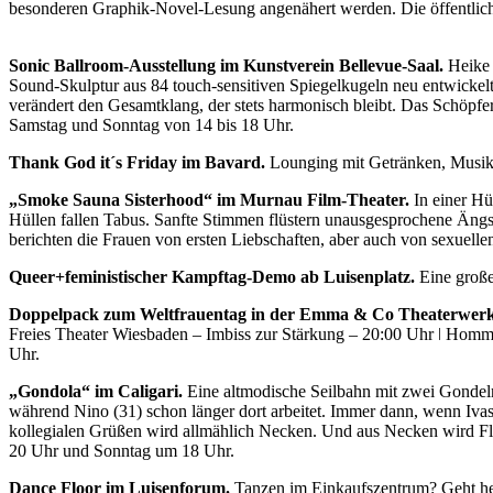
besonderen Graphik-Novel-Lesung angenähert werden. Die öffentlic
Sonic Ballroom-Ausstellung im Kunstverein Bellevue-Saal.
Heike 
Sound-Skulptur aus 84 touch-sensitiven Spiegelkugeln neu entwickelt
verändert den Gesamtklang, der stets harmonisch bleibt. Das Schöpfe
Samstag und Sonntag von 14 bis 18 Uhr.
Thank God it´s Friday im Bavard.
Lounging mit Getränken, Musik 
„Smoke Sauna Sisterhood“ im Murnau Film-Theater.
In einer Hü
Hüllen fallen Tabus. Sanfte Stimmen flüstern unausgesprochene Ängs
berichten die Frauen von ersten Liebschaften, aber auch von sexuel
Queer+feministischer Kampftag-Demo ab Luisenplatz.
Eine große
Doppelpack zum Weltfrauentag in der Emma & Co Theaterwerks
Freies Theater Wiesbaden – Imbiss zur Stärkung – 20:00 Uhr ǀ Hommag
Uhr.
„Gondola“ im Caligari.
Eine altmodische Seilbahn mit zwei Gondeln v
während Nino (31) schon länger dort arbeitet. Immer dann, wenn Ivas
kollegialen Grüßen wird allmählich Necken. Und aus Necken wird Fl
20 Uhr und Sonntag um 18 Uhr.
Dance Floor im Luisenforum.
Tanzen im Einkaufszentrum? Geht heu