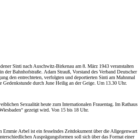
adener Sinti nach Auschwitz-Birkenau am 8. März 1943 veranstalten
n der Bahnhofstraße. Adam Strauß, Vorstand des Verband Deutscher
g den entrechteten, verfolgten und deportierten Sinti am Mahnmal
die Gedenkstunde durch June Heilig an der Geige. Um 13.30 Uhr.
lichen Sexualität heute zum Internationalen Frauentag. Im Rathaus
 Wiesbaden“ gezeigt wird. Von 15 bis 18 Uhr.
 Emmie Arbel ist ein fesselndes Zeitdokument über die Allgegenwart
terschiedlichen Ausprägungsformen soll sich über das Format einer