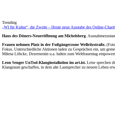
Trending
„WI für Kultur“, die Zweite – Heute neue Ausgabe des Online-Charity
Haus des Döners-Neueröffnung am Michelsberg
. Ausnahmezustan
Frauen nehmen Platz in der Fußgängerzone Wellritzstraße.
(Fot
Fokus.
Unterschiedliche Aktionen laden zu Gesprächen ein, um gemein
Milena Löbcke, Dezernentin u.a. halten zum Weltfrauentag empowernd
Leon Senger UnTod-Klanginstallation im art.ist.
Leise sprechen di
Klangraum geschaffen, in dem alte Lautsprecher zu neuem Leben erw