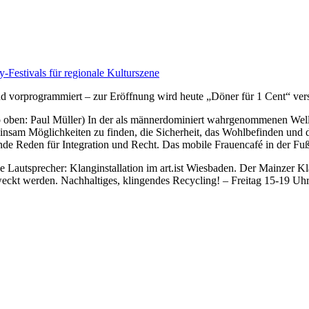
-Festivals für regionale Kulturszene
d vorprogrammiert – zur Eröffnung wird heute „Döner für 1 Cent“ ver
o oben: Paul Müller)
In der als männerdominiert wahrgenommenen Wellr
sam Möglichkeiten zu finden, die Sicherheit, das Wohlbefinden und die
e Reden für Integration und Recht. Das mobile Frauencafé in der Fußg
e Lautsprecher: Klanginstallation im art.ist Wiesbaden. Der Mainzer K
eckt werden. Nachhaltiges, klingendes Recycling! – Freitag 15-19 Uh