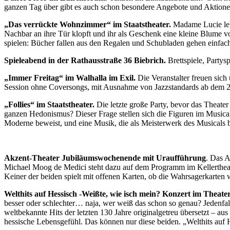
ganzen Tag über gibt es auch schon besondere Angebote und Aktio
„Das verrückte Wohnzimmer“ im Staatstheater.
Madame Lucie leb
Nachbar an ihre Tür klopft und ihr als Geschenk eine kleine Blume
spielen: Bücher fallen aus den Regalen und Schubladen gehen einfac
Spieleabend in der Rathausstraße 36 Biebrich.
Brettspiele, Partys
„Immer Freitag“ im Walhalla im Exil.
Die Veranstalter freuen sich
Session ohne Coversongs, mit Ausnahme von Jazzstandards ab dem 21.
„Follies“ im Staatstheater.
Die letzte große Party, bevor das Theate
ganzen Hedonismus? Dieser Frage stellen sich die Figuren im Musical 
Moderne beweist, und eine Musik, die als Meisterwerk des Musicals 
Akzent-Theater Jubiläumswochenende mit Uraufführung
. Das A
Michael Moog de Medici steht dazu auf dem Programm im Kellertheate
Keiner der beiden spielt mit offenen Karten, ob die Wahrsagerkarten 
Welthits auf Hessisch -Weißte, wie isch mein? Konzert im Theate
besser oder schlechter… naja, wer weiß das schon so genau? Jedenfall
weltbekannte Hits der letzten 130 Jahre originalgetreu übersetzt – au
hessische Lebensgefühl. Das können nur diese beiden. „Welthits au