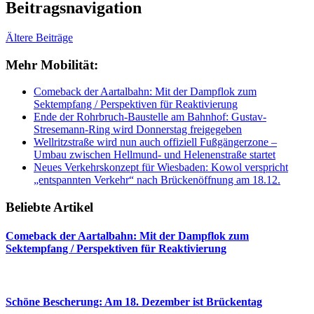
Beitragsnavigation
Ältere Beiträge
Mehr Mobilität:
Comeback der Aartalbahn: Mit der Dampflok zum
Sektempfang / Perspektiven für Reaktivierung
Ende der Rohrbruch-Baustelle am Bahnhof: Gustav-
Stresemann-Ring wird Donnerstag freigegeben
Wellritzstraße wird nun auch offiziell Fußgängerzone –
Umbau zwischen Hellmund- und Helenenstraße startet
Neues Verkehrskonzept für Wiesbaden: Kowol verspricht
„entspannten Verkehr“ nach Brückenöffnung am 18.12.
Beliebte Artikel
Comeback der Aartalbahn: Mit der Dampflok zum
Sektempfang / Perspektiven für Reaktivierung
Schöne Bescherung: Am 18. Dezember ist Brückentag