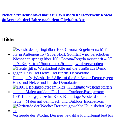
Neuer Straßenbahn-Anlauf für Wiesbaden? Dezernent Kowol
äußert sich drei Jahre nach dem Citybahn-Aus
Bilder
Wiesbaden springt über 100: Corona-Regeln verschärft – 3G
in Außengastro / Superblock-Sonntag wird verschoben
Heute gilt´s, Wiesbaden! Alle auf die Straße zur Demo gegen
Hass und Hetze und für die Demokratie
1001 Lieblingsplätze im Kiez: Kulturtage Westend starten
heute – Malen auf dem Dach und Outdoor-Escaperoom
Vorfreude der Woche: Der neu gewählte Kulturbeirat legt los