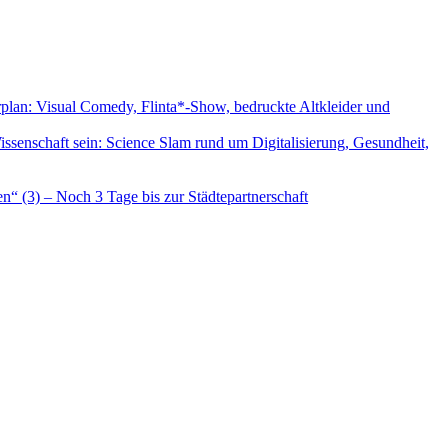
lan: Visual Comedy, Flinta*-Show, bedruckte Altkleider und
senschaft sein: Science Slam rund um Digitalisierung, Gesundheit,
en“ (3) – Noch 3 Tage bis zur Städtepartnerschaft