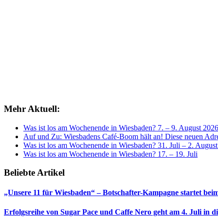
Mehr Aktuell:
Was ist los am Wochenende in Wiesbaden? 7. – 9. August 202
Auf und Zu: Wiesbadens Café-Boom hält an! Diese neuen Adres
Was ist los am Wochenende in Wiesbaden? 31. Juli – 2. Augus
Was ist los am Wochenende in Wiesbaden? 17. – 19. Juli
Beliebte Artikel
„Unsere 11 für Wiesbaden“ – Botschafter-Kampagne startet beim
Erfolgsreihe von Sugar Pace und Caffe Nero geht am 4. Juli in 