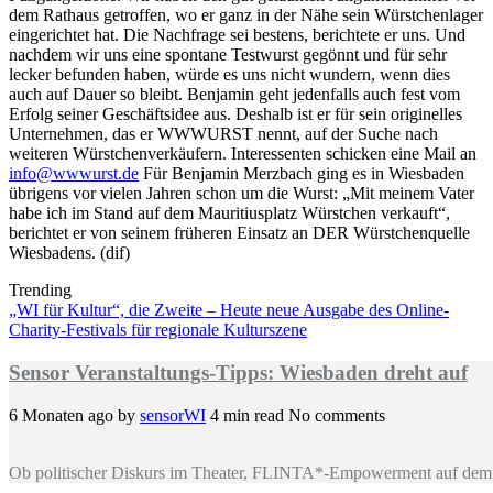
dem Rathaus getroffen, wo er ganz in der Nähe sein Würstchenlager
eingerichtet hat. Die Nachfrage sei bestens, berichtete er uns. Und
nachdem wir uns eine spontane Testwurst gegönnt und für sehr
lecker befunden haben, würde es uns nicht wundern, wenn dies
auch auf Dauer so bleibt. Benjamin geht jedenfalls auch fest vom
Erfolg seiner Geschäftsidee aus. Deshalb ist er für sein originelles
Unternehmen, das er WWWURST nennt, auf der Suche nach
weiteren Würstchenverkäufern. Interessenten schicken eine Mail an
info@wwwurst.de
Für Benjamin Merzbach ging es in Wiesbaden
übrigens vor vielen Jahren schon um die Wurst: „Mit meinem Vater
habe ich im Stand auf dem Mauritiusplatz Würstchen verkauft“,
berichtet er von seinem früheren Einsatz an DER Würstchenquelle
Wiesbadens. (dif)
Trending
„WI für Kultur“, die Zweite – Heute neue Ausgabe des Online-
Charity-Festivals für regionale Kulturszene
Sensor Veranstaltungs-Tipps: Wiesbaden dreht auf
6 Monaten ago
by
sensorWI
4 min read
No comments
Ob politischer Diskurs im Theater, FLINTA*-Empowerment auf dem 