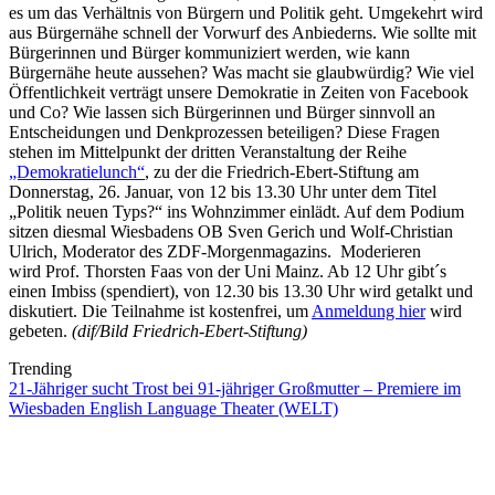
es um das Verhältnis von Bürgern und Politik geht. Umgekehrt wird
aus Bürgernähe schnell der Vorwurf des Anbiederns. Wie sollte mit
Bürgerinnen und Bürger kommuniziert werden, wie kann
Bürgernähe heute aussehen? Was macht sie glaubwürdig? Wie viel
Öffentlichkeit verträgt unsere Demokratie in Zeiten von Facebook
und Co? Wie lassen sich Bürgerinnen und Bürger sinnvoll an
Entscheidungen und Denkprozessen beteiligen? Diese Fragen
stehen im Mittelpunkt der dritten Veranstaltung der Reihe
„Demokratielunch“
, zu der die Friedrich-Ebert-Stiftung am
Donnerstag, 26. Januar, von 12 bis 13.30 Uhr unter dem Titel
„Politik neuen Typs?“ ins Wohnzimmer einlädt. Auf dem Podium
sitzen diesmal Wiesbadens OB Sven Gerich und Wolf-Christian
Ulrich, Moderator des ZDF-Morgenmagazins. Moderieren
wird Prof. Thorsten Faas von der Uni Mainz. Ab 12 Uhr gibt´s
einen Imbiss (spendiert), von 12.30 bis 13.30 Uhr wird getalkt und
diskutiert. Die Teilnahme ist kostenfrei, um
Anmeldung hier
wird
gebeten.
(dif/Bild Friedrich-Ebert-Stiftung)
Trending
21-Jähriger sucht Trost bei 91-jähriger Großmutter – Premiere im
Wiesbaden English Language Theater (WELT)