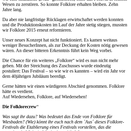
Wesen zu zerstören. So konnte Folklore erhalten bleiben. Zehn
Jahre lang.
Da aber nie langfristige Rücklagen erwirtschaftet werden konnten
und die Produktionskosten im Lauf der Jahre stetig stiegen, mussten
wir Folklore 2015 erneut reformieren.
Unser neues Konzept hat nicht funktioniert. Es kamen weitaus
weniger BesucherInnen, als zur Deckung der Kosten nötig gewesen
wären. An dieser bitteren Erkenntnis führt kein Weg vorbei.
Die Chance für ein weiteres „Folklore“ wird es nun nicht mehr
geben. Mit der Streichung des Zuschusses wurde eindeutig
postuliert: Das Festival – so wie wir es kannten – wird ein Jahr vor
dem 40jährigen Jubiläum beerdigt.
Gerne hätten wir einen würdigeren Abschied genommen. Folklore
hätte es verdient.
Auf Wiedersehen, Folklore, auf Wiedersehen!
Die Folklorecrew
“
Was sagt ihr dazu? Was bedeutet das Ende von Folklore für
Wiesbaden? (Wie) könnt ihr euch nach dem `Aus´ dieses Folklore-
Festivals die Etablierung eines Festivals vorstellen, das die