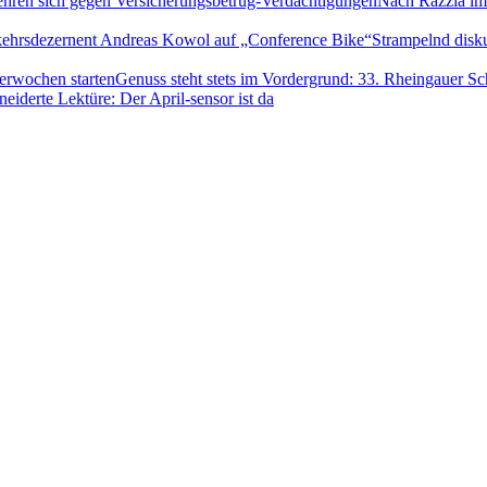
Nach Razzia im
Strampelnd disk
Genuss steht stets im Vordergrund: 33. Rheingauer 
iderte Lektüre: Der April-sensor ist da