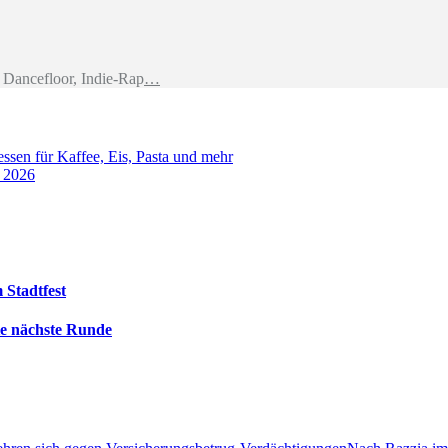
Dancefloor, Indie-Rap
…
sen für Kaffee, Eis, Pasta und mehr
t 2026
 Stadtfest
die nächste Runde