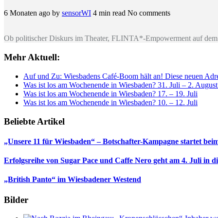
6 Monaten ago
by
sensorWI
4 min read
No comments
Ob politischer Diskurs im Theater, FLINTA*-Empowerment auf dem 
Mehr Aktuell:
Auf und Zu: Wiesbadens Café-Boom hält an! Diese neuen Adres
Was ist los am Wochenende in Wiesbaden? 31. Juli – 2. Augus
Was ist los am Wochenende in Wiesbaden? 17. – 19. Juli
Was ist los am Wochenende in Wiesbaden? 10. – 12. Juli
Beliebte Artikel
„Unsere 11 für Wiesbaden“ – Botschafter-Kampagne startet beim
Erfolgsreihe von Sugar Pace und Caffe Nero geht am 4. Juli in 
„British Panto“ im Wiesbadener Westend
Bilder