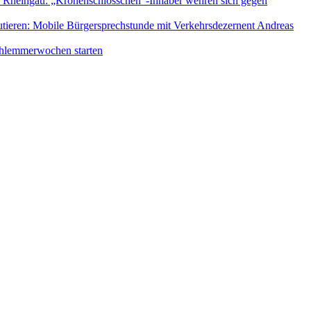
 Rheingau: „Kronenschlösschen“-Inhaber wehren sich gegen
utieren: Mobile Bürgersprechstunde mit Verkehrsdezernent Andreas
Schlemmerwochen starten