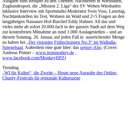
Ausgabe zum Beispiel zu den Themen: Nachtleben in Wiesbaden,
Zughundesport, die „Mission 2. Liga“ des SV Wehen Wiesbaden
inklusive Interview mit Sportstudio-Moderator Sven Voss, Lasertag,
Nachttankstellen im Test, Wohnen im Wald und 2×5 Fragen an den
langjährigen Nassauer-Hof-Barchef Eddy Hahner. All das und
vieles mehr ab sofort 20.000-fach in der ganzen Stadt auf dem Weg
zur kostenfreien Mitnahme an rund 1.000 Auslagestellen – und an
diesem Sonntag, 26. Januar, auf jeden Fall in ausreichender Menge
zu haben bei
„Der visionäre Frühschoppen No.3“ im Walhalla-
Spiegelsaal
. Außerdem eine gute Idee: das
sensor
-Abo
. (Cover:
Andreas Pistner –
www.ironmonkey.de
,
www.facebook.com/MonkeyHPZ
)
Trending
„WI für Kultur“, die Zweite – Heute neue Ausgabe des Online-
Charity-Festivals für regionale Kulturszene