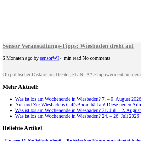
Sensor Veranstaltungs-Tipps: Wiesbaden dreht auf
6 Monaten ago
by
sensorWI
4 min read
No comments
Ob politischer Diskurs im Theater, FLINTA*-Empowerment auf dem 
Mehr Aktuell:
Was ist los am Wochenende in Wiesbaden? 7. – 9. August 202
Auf und Zu: Wiesbadens Café-Boom hält an! Diese neuen Adres
Was ist los am Wochenende in Wiesbaden? 31. Juli – 2. Augus
Was ist los am Wochenende in Wiesbaden? 24. – 26. Juli 2026
Beliebte Artikel
„Unsere 11 für Wiesbaden“ – Botschafter-Kampagne startet beim