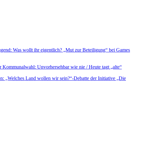
Jugend: Was wollt ihr eigentlich? „Mut zur Beteiligung“ bei Games
r Kommunalwahl: Unvorhersehbar wie nie / Heute tagt „alte“
: „Welches Land wollen wir sein?“-Debatte der Initiative „Die