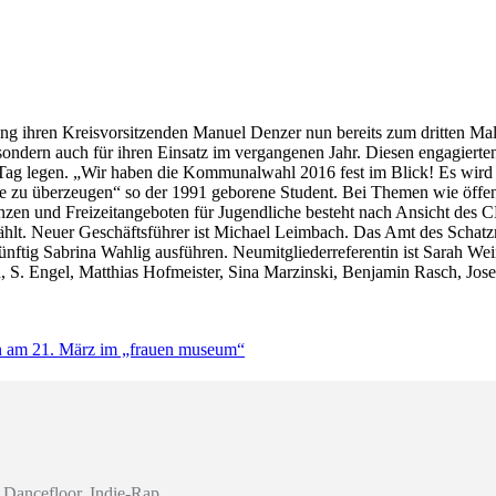
g ihren Kreisvorsitzenden Manuel Denzer nun bereits zum dritten Mal 
 sondern auch für ihren Einsatz im vergangenen Jahr. Diesen engagierte
Tag legen. „Wir haben die Kommunalwahl 2016 fest im Blick! Es wird u
zu überzeugen“ so der 1991 geborene Student. Bei Themen wie öffentl
nanzen und Freizeitangeboten für Jugendliche besteht nach Ansicht d
ählt. Neuer Geschäftsführer ist Michael Leimbach. Das Amt des Schatzm
künftig Sabrina Wahlig ausführen. Neumitgliederreferentin ist Sarah We
n, S. Engel, Matthias Hofmeister, Sina Marzinski, Benjamin Rasch, J
on am 21. März im „frauen museum“
Dancefloor, Indie-Rap
…