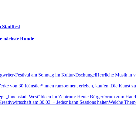
 Stadtfest
die nächste Runde
Herrliche Musik in 
„Die Kunst zu
Ideen im Zentrum: Heute Bürgerforum zum Handl
Welche Themen