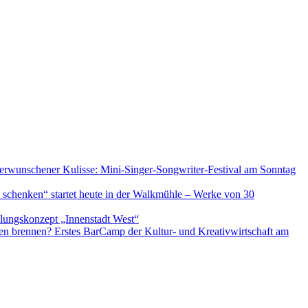
verwunschener Kulisse: Mini-Singer-Songwriter-Festival am Sonntag
 schenken“ startet heute in der Walkmühle – Werke von 30
ungskonzept „Innenstadt West“
 brennen? Erstes BarCamp der Kultur- und Kreativwirtschaft am