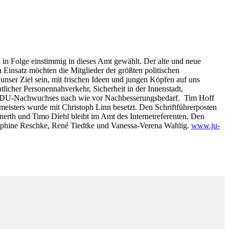
in Folge einstimmig in dieses Amt gewählt. Der alte und neue
n Einsatz möchten die Mitglieder der größten politischen
nser Ziel sein, mit frischen Ideen und jungen Köpfen auf uns
icher Personennahverkehr, Sicherheit in der Innenstadt,
es CDU-Nachwuchses nach wie vor Nachbesserungsbedarf. Tim Hoff
eisters wurde mit Christoph Linn besetzt. Den Schriftführerposten
inerth und Timo Diehl bleibt im Amt des Internetreferenten. Den
osephine Reschke, René Tiedtke und Vanessa-Verena Wahlig.
www.ju-