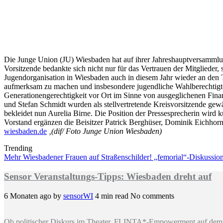
Die Junge Union (JU) Wiesbaden hat auf ihrer Jahreshauptversammlun
Vorsitzende bedankte sich nicht nur für das Vertrauen der Mitglieder,
Jugendorganisation in Wiesbaden auch in diesem Jahr wieder an den 
aufmerksam zu machen und insbesondere jugendliche Wahlberechtigte 
Generationengerechtigkeit vor Ort im Sinne von ausgeglichenen Fi
und Stefan Schmidt wurden als stellvertretende Kreisvorsitzende gew
bekleidet nun Aurelia Birne. Die Position der Pressesprecherin wird 
Vorstand ergänzen die Beisitzer Patrick Berghüser, Dominik Eichhor
wiesbaden.de
‚(dif/ Foto Junge Union Wiesbaden)
Trending
Mehr Wiesbadener Frauen auf Straßenschilder! „femorial“-Diskussi
Sensor Veranstaltungs-Tipps: Wiesbaden dreht auf
6 Monaten ago
by
sensorWI
4 min read
No comments
Ob politischer Diskurs im Theater, FLINTA*-Empowerment auf dem 