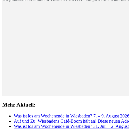
Mehr Aktuell:
Was ist los am Wochenende in Wiesbaden? 7. – 9. August 202
Auf und Zu: Wiesbadens Café-Boom hält an! Diese neuen Adres
Was ist los am Wochenende in Wiesbaden? 31. Juli – 2. Augus