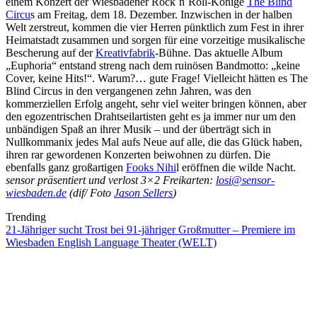
einem Konzert der Wiesbadener Rock´n´Roll-Könige
The Blind
Circu
s am Freitag, dem 18. Dezember. Inzwischen in der halben
Welt zerstreut, kommen die vier Herren pünktlich zum Fest in ihrer
Heimatstadt zusammen und sorgen für eine vorzeitige musikalische
Bescherung auf der
Kreativfabrik
-Bühne. Das aktuelle Album
„Euphoria“ entstand streng nach dem ruinösen Bandmotto: „keine
Cover, keine Hits!“. Warum?… gute Frage! Vielleicht hätten es The
Blind Circus in den vergangenen zehn Jahren, was den
kommerziellen Erfolg angeht, sehr viel weiter bringen können, aber
den egozentrischen Drahtseilartisten geht es ja immer nur um den
unbändigen Spaß an ihrer Musik – und der überträgt sich in
Nullkommanix jedes Mal aufs Neue auf alle, die das Glück haben,
ihren rar gewordenen Konzerten beiwohnen zu dürfen. Die
ebenfalls ganz großartigen
Fooks Nihi
l eröffnen die wilde Nacht.
sensor präsentiert und verlost 3×2 Freikarten:
losi@sensor-
wiesbaden.de
(dif/ Foto
Jason Sellers
)
Trending
21-Jähriger sucht Trost bei 91-jähriger Großmutter – Premiere im
Wiesbaden English Language Theater (WELT)