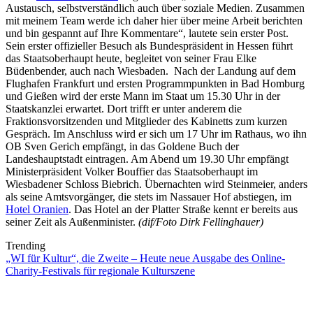
Austausch, selbstverständlich auch über soziale Medien. Zusammen
mit meinem ‎Team werde ich daher hier über meine Arbeit berichten
und bin gespannt auf Ihre Kommentare“, lautete sein erster Post.
Sein erster offizieller Besuch als Bundespräsident in Hessen führt
das Staatsoberhaupt heute, begleitet von seiner Frau Elke
Büdenbender, auch nach Wiesbaden. Nach der Landung auf dem
Flughafen Frankfurt und ersten Programmpunkten in Bad Homburg
und Gießen wird der erste Mann im Staat um 15.30 Uhr in der
Staatskanzlei erwartet. Dort trifft er unter anderem die
Fraktionsvorsitzenden und Mitglieder des Kabinetts zum kurzen
Gespräch. Im Anschluss wird er sich um 17 Uhr im Rathaus, wo ihn
OB Sven Gerich empfängt, in das Goldene Buch der
Landeshauptstadt eintragen. Am Abend um 19.30 Uhr empfängt
Ministerpräsident Volker Bouffier das Staatsoberhaupt im
Wiesbadener Schloss Biebrich. Übernachten wird Steinmeier, anders
als seine Amtsvorgänger, die stets im Nassauer Hof abstiegen, im
Hotel Oranien
. Das Hotel an der Platter Straße kennt er bereits aus
seiner Zeit als Außenminister.
(dif/Foto Dirk Fellinghauer)
Trending
„WI für Kultur“, die Zweite – Heute neue Ausgabe des Online-
Charity-Festivals für regionale Kulturszene