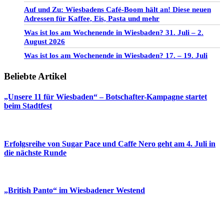
Auf und Zu: Wiesbadens Café-Boom hält an! Diese neuen
Adressen für Kaffee, Eis, Pasta und mehr
Was ist los am Wochenende in Wiesbaden? 31. Juli – 2.
August 2026
Was ist los am Wochenende in Wiesbaden? 17. – 19. Juli
Beliebte Artikel
„Unsere 11 für Wiesbaden“ – Botschafter-Kampagne startet
beim Stadtfest
Erfolgsreihe von Sugar Pace und Caffe Nero geht am 4. Juli in
die nächste Runde
„British Panto“ im Wiesbadener Westend