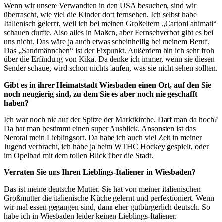
Wenn wir unsere Verwandten in den USA besuchen, sind wir
überrascht, wie viel die Kinder dort fernsehen. Ich selbst habe
Italienisch gelernt, weil ich bei meinen Großeltern „Cartoni animati“
schauen durfte. Also alles in Maßen, aber Fernsehverbot gibt es bei
uns nicht. Das wäre ja auch etwas scheinheilig bei meinem Beruf.
Das „Sandmännchen“ ist der Fixpunkt. Außerdem bin ich sehr froh
über die Erfindung von Kika. Da denke ich immer, wenn sie diesen
Sender schaue, wird schon nichts laufen, was sie nicht sehen sollten.
Gibt es in ihrer Heimatstadt Wiesbaden einen Ort, auf den Sie
noch neugierig sind, zu dem Sie es aber noch nie geschafft
haben?
Ich war noch nie auf der Spitze der Marktkirche. Darf man da hoch?
Da hat man bestimmt einen super Ausblick. Ansonsten ist das
Nerotal mein Lieblingsort. Da habe ich auch viel Zeit in meiner
Jugend verbracht, ich habe ja beim WTHC Hockey gespielt, oder
im Opelbad mit dem tollen Blick über die Stadt.
Verraten Sie uns Ihren Lieblings-Italiener in Wiesbaden?
Das ist meine deutsche Mutter. Sie hat von meiner italienischen
Großmutter die italienische Küche gelernt und perfektioniert. Wenn
wir mal essen gegangen sind, dann eher gutbürgerlich deutsch. So
habe ich in Wiesbaden leider keinen Lieblings-Italiener.