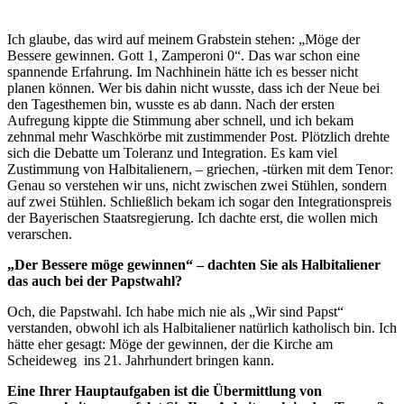
Ich glaube, das wird auf meinem Grabstein stehen: „Möge der
Bessere gewinnen. Gott 1, Zamperoni 0“. Das war schon eine
spannende Erfahrung. Im Nachhinein hätte ich es besser nicht
planen können. Wer bis dahin nicht wusste, dass ich der Neue bei
den Tagesthemen bin, wusste es ab dann. Nach der ersten
Aufregung kippte die Stimmung aber schnell, und ich bekam
zehnmal mehr Waschkörbe mit zustimmender Post. Plötzlich drehte
sich die Debatte um Toleranz und Integration. Es kam viel
Zustimmung von Halbitalienern, – griechen, -türken mit dem Tenor:
Genau so verstehen wir uns, nicht zwischen zwei Stühlen, sondern
auf zwei Stühlen. Schließlich bekam ich sogar den Integrationspreis
der Bayerischen Staatsregierung. Ich dachte erst, die wollen mich
verarschen.
„Der Bessere möge gewinnen“ – dachten Sie als Halbitaliener
das auch bei der Papstwahl?
Och, die Papstwahl. Ich habe mich nie als „Wir sind Papst“
verstanden, obwohl ich als Halbitaliener natürlich katholisch bin. Ich
hätte eher gesagt: Möge der gewinnen, der die Kirche am
Scheideweg ins 21. Jahrhundert bringen kann.
Eine Ihrer Hauptaufgaben ist die Übermittlung von