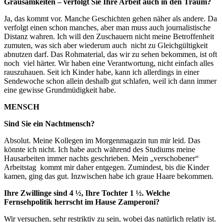
Grausamkeiten – verfolgt Sie Ihre Arbeit auch in den Traum?
Ja, das kommt vor. Manche Geschichten gehen näher als andere. Da
verfolgt einen schon manches, aber man muss auch journalistische
Distanz wahren. Ich will den Zuschauern nicht meine Betroffenheit
zumuten, was sich aber wiederum auch nicht zu Gleichgültigkeit
abnutzen darf. Das Rohmaterial, das wir zu sehen bekommen, ist oft
noch viel härter. Wir haben eine Verantwortung, nicht einfach alles
rauszuhauen. Seit ich Kinder habe, kann ich allerdings in einer
Sendewoche schon allein deshalb gut schlafen, weil ich dann immer
eine gewisse Grundmüdigkeit habe.
MENSCH
Sind Sie ein Nachtmensch?
Absolut. Meine Kollegen im Morgenmagazin tun mir leid. Das
könnte ich nicht. Ich habe auch während des Studiums meine
Hausarbeiten immer nachts geschrieben. Mein „verschobener“
Arbeitstag kommt mir daher entgegen. Zumindest, bis die Kinder
kamen, ging das gut. Inzwischen habe ich graue Haare bekommen.
Ihre Zwillinge sind 4 ½, Ihre Tochter 1 ½. Welche
Fernsehpolitik herrscht im Hause Zamperoni?
Wir versuchen, sehr restriktiv zu sein, wobei das natürlich relativ ist.