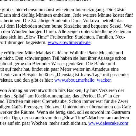
 gibt es hier ebenso umsonst wie einen Internetzugang. Die Gäste
. Darin sind dreißig Minuten enthalten. Jede weitere Minute kostet fünf
haberinnen. Die 24-jährige Studentin Daria Volkova betreibt das
Auf dem Holzboden stehen bunte Sitzsäcke und bequeme Sessel. Wer
an den Wänden hängen Uhren. Alle zeigen unterschiedliche Zeiten an
dass sich im „Slow Time“ Freiberufler, Studenten, Familien, Neu-
vorführungen begeistern.
www.slowtimecafe.de
.
de eröffneten Mitte Mai das Café am Wallufer Platz: Melanie und
icht. Den schwierigsten Teil haben sie laut ihrer Aussage schon
ierabend gerne ein Bier oder Wasser genießen. Die Bänke und
t auf mehr hat, findet ein paar Meter weiter im Amadeus eine
heute zum Beispiel heißt es „Dienstag ist Jeans-Tag“ mit passender
etter, und den gibt es hier:
www.about.me/hallo_wacker
.
von Anfang an verantwortlich fürs Backen, Ly fürs Verzieren der
m das „Spital“ am Kochbrunnenplatz, das „Perfect Day“ in der
sind Törtchen mit einer Cremehaube. Schon immer war für die Zwei
hemaligen Cafés Preussger. Die zwei Unternehmer übernahmen das Café
erker die Räume. Wenn sie fertig sind, soll es sowohl im Gastraum
lleicht ein Tipp, der so auch von den „Slow Time“-Machern am anderen
 es auf ein paar Wochen mehr auch nicht an.
www.dalescake.com