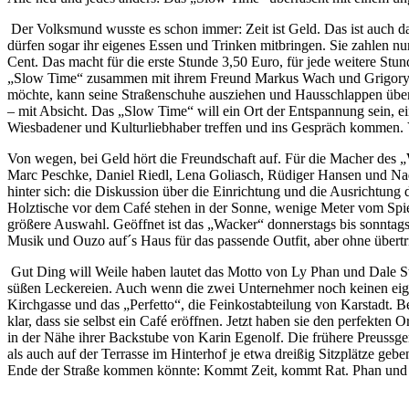
Der Volksmund wusste es schon immer: Zeit ist Geld. Das ist auch 
dürfen sogar ihr eigenes Essen und Trinken mitbringen. Sie zahlen nur 
Cent. Das macht für die erste Stunde 3,50 Euro, für jede weitere St
„Slow Time“ zusammen mit ihrem Freund Markus Wach und Grigory V
möchte, kann seine Straßenschuhe ausziehen und Hausschlappen überst
– mit Absicht. Das „Slow Time“ will ein Ort der Entspannung sein, e
Wiesbadener und Kulturliebhaber treffen und ins Gespräch kommen. 
Von wegen, bei Geld hört die Freundschaft auf. Für die Macher des „
Marc Peschke, Daniel Riedl, Lena Goliasch, Rüdiger Hansen und Nadj
hinter sich: die Diskussion über die Einrichtung und die Ausrichtung
Holztische vor dem Café stehen in der Sonne, wenige Meter vom Spiel
größere Auswahl. Geöffnet ist das „Wacker“ donnerstags bis sonntags
Musik und Ouzo auf´s Haus für das passende Outfit, aber ohne übertr
Gut Ding will Weile haben lautet das Motto von Ly Phan und Dale St
süßen Leckereien. Auch wenn die zwei Unternehmer noch keinen eigen
Kirchgasse und das „Perfetto“, die Feinkostabteilung von Karstadt.
klar, dass sie selbst ein Café eröffnen. Jetzt haben sie den perfek
in der Nähe ihrer Backstube von Karin Egenolf. Die frühere Preussg
als auch auf der Terrasse im Hinterhof je etwa dreißig Sitzplätze gebe
Ende der Straße kommen könnte: Kommt Zeit, kommt Rat. Phan und S