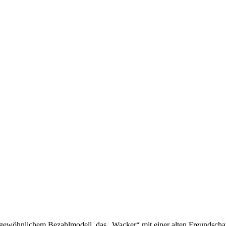
ngewöhnlichem Bezahlmodell, das „Wacker“ mit einer alten Freundschaf