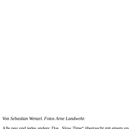
Von Sebastian Wenzel. Fotos Arne Landwehr.
Alle neu und jedes anders: Das „Slow Time“ überrascht mit einem u