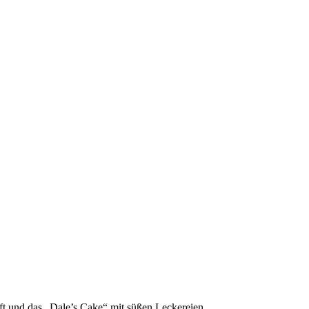
t und das „Dale’s Cake“ mit süßen Leckereien.