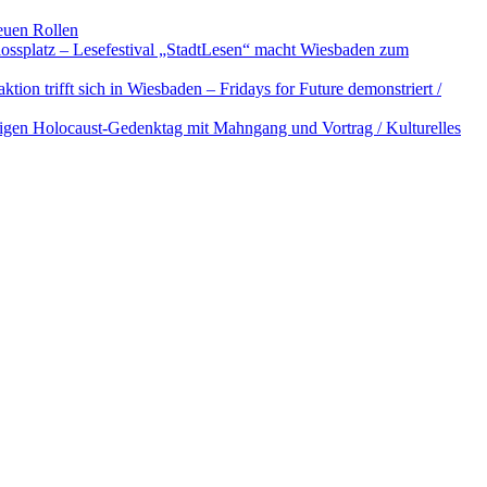
euen Rollen
ossplatz – Lesefestival „StadtLesen“ macht Wiesbaden zum
tion trifft sich in Wiesbaden – Fridays for Future demonstriert /
igen Holocaust-Gedenktag mit Mahngang und Vortrag / Kulturelles