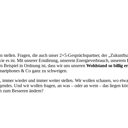
en stellen. Fragen, die auch unser 2×5-Gesprächspartner, der „Zukunfts
t, wie es ist. Mit unserer Ernährung, unserem Energieverbrauch, unser
 Beispiel in Ordnung ist, dass wir uns unseren
Wohlstand so billig e
Smartphones & Co ganz zu schweigen.
, immer wieder und immer weiter stellen. Wir wollen schauen, wo etwas 
egendes. Und wir wollen fragen, an was – oder an wem – das liegen kön
ich zum Besseren ändern?