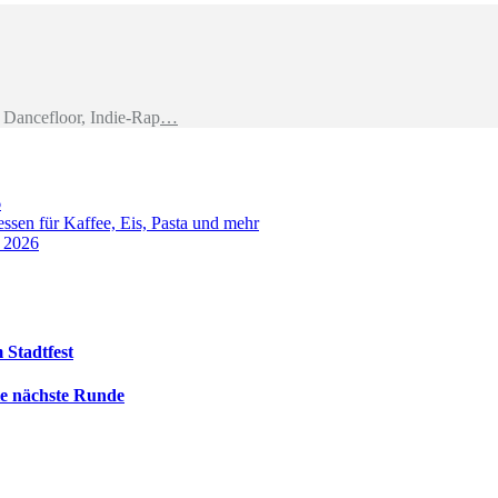
Dancefloor, Indie-Rap
…
6
sen für Kaffee, Eis, Pasta und mehr
t 2026
 Stadtfest
die nächste Runde