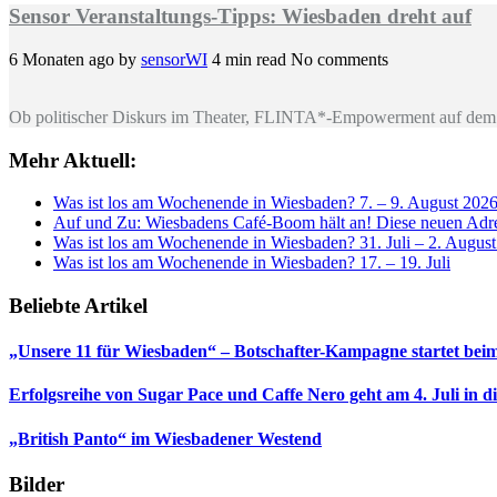
Sensor Veranstaltungs-Tipps: Wiesbaden dreht auf
6 Monaten ago
by
sensorWI
4 min read
No comments
Ob politischer Diskurs im Theater, FLINTA*-Empowerment auf dem 
Mehr Aktuell:
Was ist los am Wochenende in Wiesbaden? 7. – 9. August 202
Auf und Zu: Wiesbadens Café-Boom hält an! Diese neuen Adres
Was ist los am Wochenende in Wiesbaden? 31. Juli – 2. Augus
Was ist los am Wochenende in Wiesbaden? 17. – 19. Juli
Beliebte Artikel
„Unsere 11 für Wiesbaden“ – Botschafter-Kampagne startet beim
Erfolgsreihe von Sugar Pace und Caffe Nero geht am 4. Juli in 
„British Panto“ im Wiesbadener Westend
Bilder