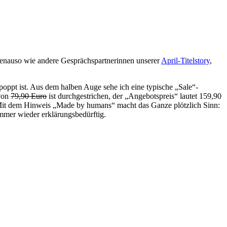
enauso wie andere Gesprächspartnerinnen unserer
April-Titelstory
,
poppt ist. Aus dem halben Auge sehe ich eine typische „Sale“-
 von
79,90 Euro
ist durchgestrichen, der „Angebotspreis“ lautet 159,90
Mit dem Hinweis „Made by humans“ macht das Ganze plötzlich Sinn:
 immer wieder erklärungsbedürftig.