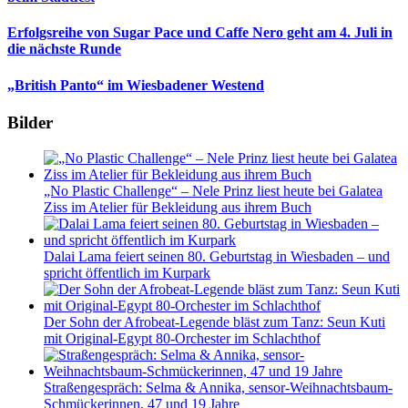
Erfolgsreihe von Sugar Pace und Caffe Nero geht am 4. Juli in
die nächste Runde
„British Panto“ im Wiesbadener Westend
Bilder
„No Plastic Challenge“ – Nele Prinz liest heute bei Galatea
Ziss im Atelier für Bekleidung aus ihrem Buch
Dalai Lama feiert seinen 80. Geburtstag in Wiesbaden – und
spricht öffentlich im Kurpark
Der Sohn der Afrobeat-Legende bläst zum Tanz: Seun Kuti
mit Original-Egypt 80-Orchester im Schlachthof
Straßengespräch: Selma & Annika, sensor-Weihnachtsbaum-
Schmückerinnen, 47 und 19 Jahre