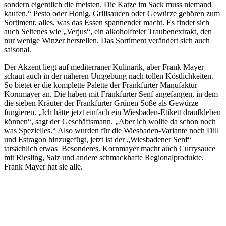
sondern eigentlich die meisten. Die Katze im Sack muss niemand
kaufen.“ Pesto oder Honig, Grillsaucen oder Gewürze gehören zum
Sortiment, alles, was das Essen spannender macht. Es findet sich
auch Seltenes wie „Verjus“, ein alkoholfreier Traubenextrakt, den
nur wenige Winzer herstellen. Das Sortiment verändert sich auch
saisonal.
Der Akzent liegt auf mediterraner Kulinarik, aber Frank Mayer
schaut auch in der näheren Umgebung nach tollen Köstlichkeiten.
So bietet er die komplette Palette der Frankfurter Manufaktur
Kornmayer an. Die haben mit Frankfurter Senf angefangen, in dem
die sieben Kräuter der Frankfurter Grünen Soße als Gewürze
fungieren. „Ich hätte jetzt einfach ein Wiesbaden-Etikett draufkleben
können“, sagt der Geschäftsmann. „Aber ich wollte da schon noch
was Spezielles.“ Also wurden für die Wiesbaden-Variante noch Dill
und Estragon hinzugefügt, jetzt ist der „Wiesbadener Senf“
tatsächlich etwas Besonderes. Kornmayer macht auch Currysauce
mit Riesling, Salz und andere schmackhafte Regionalprodukte.
Frank Mayer hat sie alle.