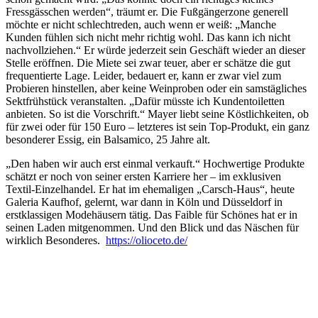
Fressgässchen werden“, träumt er. Die Fußgängerzone generell
möchte er nicht schlechtreden, auch wenn er weiß: „Manche
Kunden fühlen sich nicht mehr richtig wohl. Das kann ich nicht
nachvollziehen.“ Er würde jederzeit sein Geschäft wieder an dieser
Stelle eröffnen. Die Miete sei zwar teuer, aber er schätze die gut
frequentierte Lage. Leider, bedauert er, kann er zwar viel zum
Probieren hinstellen, aber keine Weinproben oder ein samstägliches
Sektfrühstück veranstalten. „Dafür müsste ich Kundentoiletten
anbieten. So ist die Vorschrift.“ Mayer liebt seine Köstlichkeiten, ob
für zwei oder für 150 Euro – letzteres ist sein Top-Produkt, ein ganz
besonderer Essig, ein Balsamico, 25 Jahre alt.
„Den haben wir auch erst einmal verkauft.“ Hochwertige Produkte
schätzt er noch von seiner ersten Karriere her – im exklusiven
Textil-Einzelhandel. Er hat im ehemaligen „Carsch-Haus“, heute
Galeria Kaufhof, gelernt, war dann in Köln und Düsseldorf in
erstklassigen Modehäusern tätig. Das Faible für Schönes hat er in
seinen Laden mitgenommen. Und den Blick und das Näschen für
wirklich Besonderes.
https://olioceto.de/