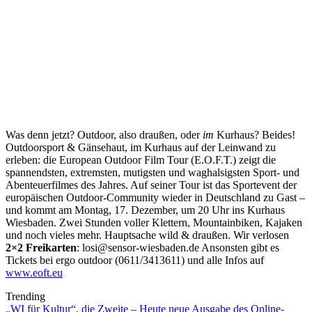
Was denn jetzt? Outdoor, also draußen, oder
im
Kurhaus? Beides!
Outdoorsport & Gänsehaut, im Kurhaus auf der Leinwand zu
erleben: die European Outdoor Film Tour (E.O.F.T.) zeigt die
spannendsten, extremsten, mutigsten und waghalsigsten Sport- und
Abenteuerfilmes des Jahres. Auf seiner Tour ist das Sportevent der
europäischen Outdoor-Community wieder in Deutschland zu Gast –
und kommt am Montag, 17. Dezember, um 20 Uhr ins Kurhaus
Wiesbaden. Zwei Stunden voller Klettern, Mountainbiken, Kajaken
und noch vieles mehr. Hauptsache wild & draußen. Wir verlosen
2×2 Freikarten
: losi@sensor-wiesbaden.de Ansonsten gibt es
Tickets bei ergo outdoor (0611/3413611) und alle Infos auf
www.eoft.eu
Trending
„WI für Kultur“, die Zweite – Heute neue Ausgabe des Online-