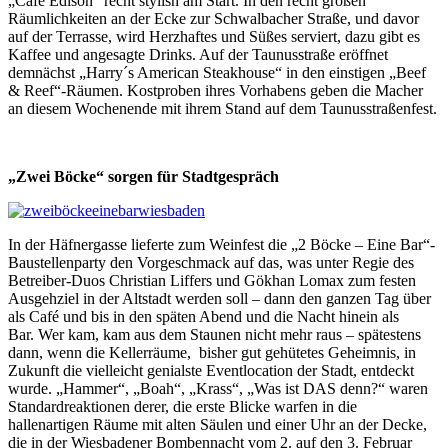
„Café Edison“ recht stylish am Start. In den recht großen
Räumlichkeiten an der Ecke zur Schwalbacher Straße, und davor
auf der Terrasse, wird Herzhaftes und Süßes serviert, dazu gibt es
Kaffee und angesagte Drinks. Auf der Taunusstraße eröffnet
demnächst „Harry´s American Steakhouse“ in den einstigen „Beef
& Reef“-Räumen. Kostproben ihres Vorhabens geben die Macher
an diesem Wochenende mit ihrem Stand auf dem Taunusstraßenfest.
„Zwei Böcke“ sorgen für Stadtgespräch
In der Häfnergasse lieferte zum Weinfest die „2 Böcke – Eine Bar“-
Baustellenparty den Vorgeschmack auf das, was unter Regie des
Betreiber-Duos Christian Liffers und Gökhan Lomax zum festen
Ausgehziel in der Altstadt werden soll – dann den ganzen Tag über
als Café und bis in den späten Abend und die Nacht hinein als
Bar. Wer kam, kam aus dem Staunen nicht mehr raus – spätestens
dann, wenn die Kellerräume, bisher gut gehütetes Geheimnis, in
Zukunft die vielleicht genialste Eventlocation der Stadt, entdeckt
wurde. „Hammer“, „Boah“, „Krass“, „Was ist DAS denn?“ waren
Standardreaktionen derer, die erste Blicke warfen in die
hallenartigen Räume mit alten Säulen und einer Uhr an der Decke,
die in der Wiesbadener Bombennacht vom 2. auf den 3. Februar