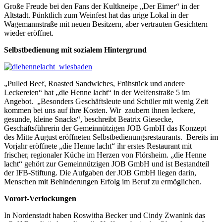
Große Freude bei den Fans der Kultkneipe „Der Eimer“ in der
Altstadt. Pünktlich zum Weinfest hat das urige Lokal in der
Wagemannstraße mit neuen Besitzern, aber vertrauten Gesichtern
wieder eröffnet.
Selbstbedienung mit sozialem Hintergrund
„Pulled Beef, Roasted Sandwiches, Frühstück und andere
Leckereien“ hat „die Henne lacht“ in der Welfenstraße 5 im
Angebot. „Besonders Geschäftsleute und Schüler mit wenig Zeit
kommen bei uns auf ihre Kosten. Wir zaubern ihnen leckere,
gesunde, kleine Snacks“, beschreibt Beatrix Giesecke,
Geschäftsführerin der Gemeinnützigen JOB GmbH das Konzept
des Mitte August eröffneten Selbstbedienungsrestaurants. Bereits im
Vorjahr eröffnete „die Henne lacht“ ihr erstes Restaurant mit
frischer, regionaler Küche im Herzen von Flörsheim. „die Henne
lacht“ gehört zur Gemeinnützigen JOB GmbH und ist Bestandteil
der IFB-Stiftung. Die Aufgaben der JOB GmbH liegen darin,
Menschen mit Behinderungen Erfolg im Beruf zu ermöglichen.
Vorort-Verlockungen
In Nordenstadt haben Roswitha Becker und Cindy Zwanink das