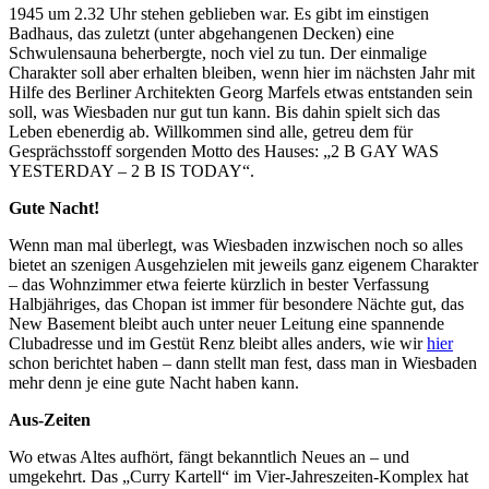
1945 um 2.32 Uhr stehen geblieben war. Es gibt im einstigen
Badhaus, das zuletzt (unter abgehangenen Decken) eine
Schwulensauna beherbergte, noch viel zu tun. Der einmalige
Charakter soll aber erhalten bleiben, wenn hier im nächsten Jahr mit
Hilfe des Berliner Architekten Georg Marfels etwas entstanden sein
soll, was Wiesbaden nur gut tun kann. Bis dahin spielt sich das
Leben ebenerdig ab. Willkommen sind alle, getreu dem für
Gesprächsstoff sorgenden Motto des Hauses: „2 B GAY WAS
YESTERDAY – 2 B IS TODAY“.
Gute Nacht!
Wenn man mal überlegt, was Wiesbaden inzwischen noch so alles
bietet an szenigen Ausgehzielen mit jeweils ganz eigenem Charakter
– das Wohnzimmer etwa feierte kürzlich in bester Verfassung
Halbjähriges, das Chopan ist immer für besondere Nächte gut, das
New Basement bleibt auch unter neuer Leitung eine spannende
Clubadresse und im Gestüt Renz bleibt alles anders, wie wir
hier
schon berichtet haben – dann stellt man fest, dass man in Wiesbaden
mehr denn je eine gute Nacht haben kann.
Aus-Zeiten
Wo etwas Altes aufhört, fängt bekanntlich Neues an – und
umgekehrt. Das „Curry Kartell“ im Vier-Jahreszeiten-Komplex hat