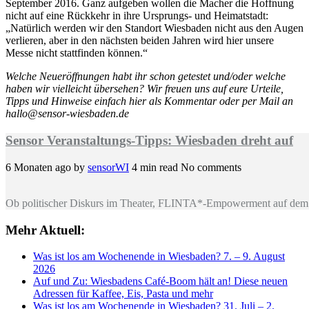
September 2016. Ganz aufgeben wollen die Macher die Hoffnung
nicht auf eine Rückkehr in ihre Ursprungs- und Heimatstadt:
„Natürlich werden wir den Standort Wiesbaden nicht aus den Augen
verlieren, aber in den nächsten beiden Jahren wird hier unsere
Messe nicht stattfinden können.“
Welche Neueröffnungen habt ihr schon getestet und/oder welche
haben wir vielleicht übersehen? Wir freuen uns auf eure Urteile,
Tipps und Hinweise einfach hier als Kommentar oder per Mail an
hallo@sensor-wiesbaden.de
Sensor Veranstaltungs-Tipps: Wiesbaden dreht auf
6 Monaten ago
by
sensorWI
4 min read
No comments
Ob politischer Diskurs im Theater, FLINTA*-Empowerment auf dem 
Mehr Aktuell:
Was ist los am Wochenende in Wiesbaden? 7. – 9. August
2026
Auf und Zu: Wiesbadens Café-Boom hält an! Diese neuen
Adressen für Kaffee, Eis, Pasta und mehr
Was ist los am Wochenende in Wiesbaden? 31. Juli – 2.