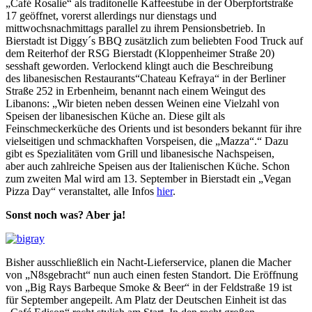
„Café Rosalie“ als traditonelle Kaffeestube in der Oberpfortstraße
17 geöffnet, vorerst allerdings nur dienstags und
mittwochsnachmittags parallel zu ihrem Pensionsbetrieb. In
Bierstadt ist Diggy´s BBQ zusätzlich zum beliebten Food Truck auf
dem Reiterhof der RSG Bierstadt (Kloppenheimer Straße 20)
sesshaft geworden. Verlockend klingt auch die Beschreibung
des libanesischen Restaurants“Chateau Kefraya“ in der Berliner
Straße 252 in Erbenheim, benannt nach einem Weingut des
Libanons: „Wir bieten neben dessen Weinen eine Vielzahl von
Speisen der libanesischen Küche an. Diese gilt als
Feinschmeckerküche des Orients und ist besonders bekannt für ihre
vielseitigen und schmackhaften Vorspeisen, die „Mazza“.“ Dazu
gibt es Spezialitäten vom Grill und libanesische Nachspeisen,
aber auch zahlreiche Speisen aus der Italienischen Küche. Schon
zum zweiten Mal wird am 13. September in Bierstadt ein „Vegan
Pizza Day“ veranstaltet, alle Infos
hier
.
Sonst noch was? Aber ja!
Bisher ausschließlich ein Nacht-Lieferservice, planen die Macher
von „N8sgebracht“ nun auch einen festen Standort. Die Eröffnung
von „Big Rays Barbeque Smoke & Beer“ in der Feldstraße 19 ist
für September angepeilt. Am Platz der Deutschen Einheit ist das