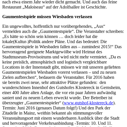
nach etwa einem Jahr wieder dicht gemacht. Und auch das feine
Restaurant „Maloiseau“ auf der Adolfsallee ist Geschichte.
Gaumentestspiele müssen Wiesbaden verlassen
Ein ungewolltes, hoffentlich nur vorübergehendes, „Aus“
vermelden auch die „Gaumentestspiele“. Die Veranstalter schreiben:
„Es hätte so schön sein können … doch leider hat die
lokale(Kultur-)Politik andere Pläne. Und das bedeutet: Die
Gaumentestspiele in Wiesbaden fallen aus – zumindest 2015!“ Das
hervorragend geeignete Marktgewölbe wird Heimat des
Stadtmuseum-Provisoirums und wird nicht mehr vermietet. „Da es
keine preislich, atmosphärisch und logistisch vergleichbare
Locations in der Innenstadt gibt, müssen wir mit unseren geliebten
Gaumentestspielen Wiesbaden vorerst verlassen – und zu neuen
Zielen aufbrechen“, bedauern die Veranstalter. Für 2016 haben
sie bereits zwei neue, sehr attraktive Plätze gefunden: den
wunderschönen Innenhof des Gutshofes Klostereck in Gernsheim,
einer 400 Jahre alten Anlage, die vor ein paar Jahren aufwändig
saniert und zu neuem Leben erweckt wurde. Der Betreiber ist
überzeugter „Gaumentestspieler“ (
www.gutshof-klostereck.de
).
Termin: Juni 2016 (genaues Datum folgt!) Und den Park der
Zitadelle in Mainz, weithin bekannt als stimmungsvoller
Veranstaltungsort mit einem wunderbaren Ausblick über die Stadt
und hervorragender Verkehrsanbindung -Termin: 10. Und 11.