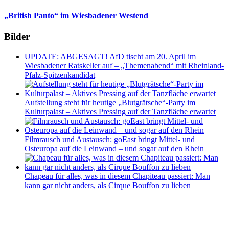
„British Panto“ im Wiesbadener Westend
Bilder
UPDATE: ABGESAGT! AfD tischt am 20. April im
Wiesbadener Ratskeller auf – „Themenabend“ mit Rheinland-
Pfalz-Spitzenkandidat
Aufstellung steht für heutige „Blutgrätsche“-Party im
Kulturpalast – Aktives Pressing auf der Tanzfläche erwartet
Filmrausch und Austausch: goEast bringt Mittel- und
Osteuropa auf die Leinwand – und sogar auf den Rhein
Chapeau für alles, was in diesem Chapiteau passiert: Man
kann gar nicht anders, als Cirque Bouffon zu lieben