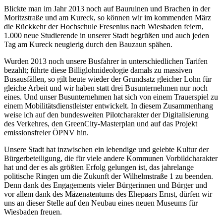
Blickte man im Jahr 2013 noch auf Bauruinen und Brachen in der
Moritzstraße und am Kureck, so können wir im kommenden März
die Rückkehr der Hochschule Fresenius nach Wiesbaden feiern,
1.000 neue Studierende in unserer Stadt begrüßen und auch jeden
Tag am Kureck neugierig durch den Bauzaun spähen.
Wurden 2013 noch unsere Busfahrer in unterschiedlichen Tarifen
bezahlt; führte diese Billiglohnideologie damals zu massiven
Busausfällen, so gilt heute wieder der Grundsatz gleicher Lohn für
gleiche Arbeit und wir haben statt drei Busunternehmen nur noch
eines. Und unser Busunternehmen hat sich von einem Trauerspiel zu
einem Mobilitätsdienstleister entwickelt. In diesem Zusammenhang
weise ich auf den bundesweiten Pilotcharakter der Digitalisierung
des Verkehres, den GreenCity-Masterplan und auf das Projekt
emissionsfreier ÖPNV hin.
Unsere Stadt hat inzwischen ein lebendige und gelebte Kultur der
Bürgerbeteiligung, die für viele andere Kommunen Vorbildcharakter
hat und der es als größten Erfolg gelungen ist, das jahrelange
politische Ringen um die Zukunft der Wilhelmstraße 1 zu beenden.
Denn dank des Engagements vieler Bürgerinnen und Bürger und
vor allem dank des Mäzenatentums des Ehepaars Ernst, dürfen wir
uns an dieser Stelle auf den Neubau eines neuen Museums für
Wiesbaden freuen.