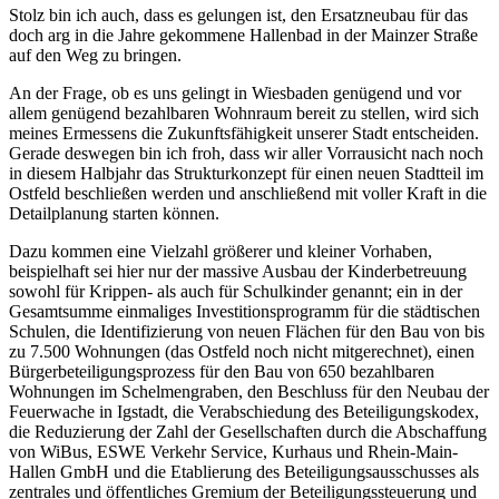
Stolz bin ich auch, dass es gelungen ist, den Ersatzneubau für das
doch arg in die Jahre gekommene Hallenbad in der Mainzer Straße
auf den Weg zu bringen.
An der Frage, ob es uns gelingt in Wiesbaden genügend und vor
allem genügend bezahlbaren Wohnraum bereit zu stellen, wird sich
meines Ermessens die Zukunftsfähigkeit unserer Stadt entscheiden.
Gerade deswegen bin ich froh, dass wir aller Vorrausicht nach noch
in diesem Halbjahr das Strukturkonzept für einen neuen Stadtteil im
Ostfeld beschließen werden und anschließend mit voller Kraft in die
Detailplanung starten können.
Dazu kommen eine Vielzahl größerer und kleiner Vorhaben,
beispielhaft sei hier nur der massive Ausbau der Kinderbetreuung
sowohl für Krippen- als auch für Schulkinder genannt; ein in der
Gesamtsumme einmaliges Investitionsprogramm für die städtischen
Schulen, die Identifizierung von neuen Flächen für den Bau von bis
zu 7.500 Wohnungen (das Ostfeld noch nicht mitgerechnet), einen
Bürgerbeteiligungsprozess für den Bau von 650 bezahlbaren
Wohnungen im Schelmengraben, den Beschluss für den Neubau der
Feuerwache in Igstadt, die Verabschiedung des Beteiligungskodex,
die Reduzierung der Zahl der Gesellschaften durch die Abschaffung
von WiBus, ESWE Verkehr Service, Kurhaus und Rhein-Main-
Hallen GmbH und die Etablierung des Beteiligungsausschusses als
zentrales und öffentliches Gremium der Beteiligungssteuerung und