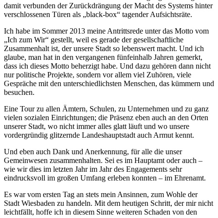
damit verbunden der Zurückdrängung der Macht des Systems hinter
verschlossenen Türen als „black-box“ tagender Aufsichtsräte.
Ich habe im Sommer 2013 meine Antrittsrede unter das Motto vom
„Ich zum Wir“ gestellt, weil es gerade der gesellschaftliche
Zusammenhalt ist, der unsere Stadt so lebenswert macht. Und ich
glaube, man hat in den vergangenen fünfeinhalb Jahren gemerkt,
dass ich dieses Motto beherzigt habe. Und dazu gehören dann nicht
nur politische Projekte, sondern vor allem viel Zuhören, viele
Gespräche mit den unterschiedlichsten Menschen, das kümmern und
besuchen.
Eine Tour zu allen Ämtern, Schulen, zu Unternehmen und zu ganz
vielen sozialen Einrichtungen; die Präsenz eben auch an den Orten
unserer Stadt, wo nicht immer alles glatt läuft und wo unsere
vordergründig glitzernde Landeshauptstadt auch Armut kennt.
Und eben auch Dank und Anerkennung, für alle die unser
Gemeinwesen zusammenhalten. Sei es im Hauptamt oder auch –
wie wir dies im letzten Jahr im Jahr des Engagements sehr
eindrucksvoll im großen Umfang erleben konnten – im Ehrenamt.
Es war vom ersten Tag an stets mein Ansinnen, zum Wohle der
Stadt Wiesbaden zu handeln. Mit dem heutigen Schritt, der mir nicht
leichtfällt, hoffe ich in diesem Sinne weiteren Schaden von den