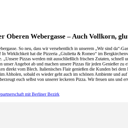
r Oberen Webergasse – Auch Vollkorn, glute
bergasse. So neu, dass wir versehentlich in unserem „Wir sind da“-Gast
s! In Wirklichkeit hat die Pizzeria „Giulietta & Romeo“ im Bergkirchen
e. „Unsere Pizzas werden mit ausschließlich frischen Zutaten, schnell u
nden unser Angebot ab und machen unsere Pizzas für jeden Genießer zu 
tücken direkt vom Blech. Italienisches Flair genießen die Kunden bei de
 Abholen, sobald es wieder geht auch im schönen Ambiente und auf de
d überzeugt euch selbst von unserer leckeren Pizza. Wir freuen uns und
artnerschaft mit Berliner Bezirk