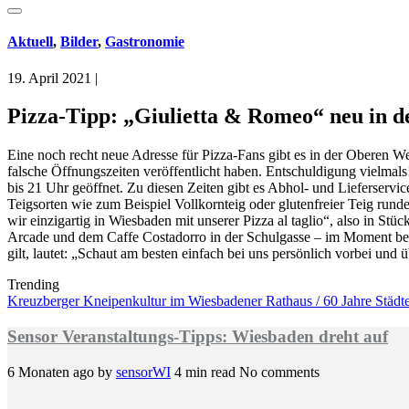
Aktuell
,
Bilder
,
Gastronomie
19. April 2021
|
Pizza-Tipp: „Giulietta & Romeo“ neu in de
Eine noch recht neue Adresse für Pizza-Fans gibt es in der Oberen We
falsche Öffnungszeiten veröffentlicht haben. Entschuldigung vielmal
bis 21 Uhr geöffnet. Zu diesen Zeiten gibt es Abhol- und Lieferservic
Teigsorten wie zum Beispiel Vollkornteig oder glutenfreier Teig ru
wir einzigartig in Wiesbaden mit unserer Pizza al taglio“, also in S
Arcade und dem Caffe Costadorro in der Schulgasse – im Moment beim
gilt, lautet: „Schaut am besten einfach bei uns persönlich vorbei un
Trending
Kreuzberger Kneipenkultur im Wiesbadener Rathaus / 60 Jahre Städtep
Sensor Veranstaltungs-Tipps: Wiesbaden dreht auf
6 Monaten ago
by
sensorWI
4 min read
No comments