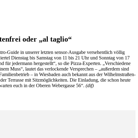
nfrei oder „al taglio“
ro-Guide in unserer letzten sensor-Ausgabe versehentlich völlig
viertel Dienstag bis Samstag von 11 bis 21 Uhr und Sonntag von 17
nd für jedermann hergestellt“, so die Pizza-Experten. „Verschiedene
einem Muss“, lautet das verlockende Versprechen – „außerdem sind
m Familienbetrieb – in Wiesbaden auch bekannt aus der Wilhelmstraßen-
r Terrasse mit Sitzmöglichkeiten. Die Einladung, die schon heute
 erwarten euch in der Oberen Webergasse 56“.
(dif)