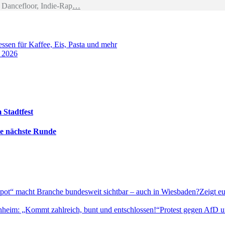
Dancefloor, Indie-Rap
…
sen für Kaffee, Eis, Pasta und mehr
t 2026
 Stadtfest
die nächste Runde
Zeigt e
Protest gegen AfD u