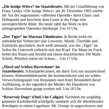
„Die lustige Witwe“ im Staatstheater.
Mit der Uraufführung von
Franz Lehárs »Die lustige Witwe« am 30. Dezember 1905 erlebte
die Ära der sogenannten »silbernen Operette« ihren Glanz- und
Höhepunkt und bescherte dem Genre in der Folge eine
unvergleichliche Blüte. Bis heute zählt das Werk zu den
meistgespielten Operetten überhaupt. Um 16 Uhr.
„Der Tiger“ im Murnau Filmtheater.
In Berlin treibt ein
unheimlicher Verbrecher sein Unwesen. Morde, Überfälle und
Einbrüche geschehen, doch weiß niemand, wer der „Tiger“ ist.
Selbst die Unterwelt zerbricht sich den Kopf. Ein Mann im Frack
betritt den Raum und bezahlt mit einem druckfrischen 100 Mark-
Schein. Plötzlich ertönt ein Schuss… Um 17 Uhr.
„Mord auf Schloss Haversham“ im
Staatstheater.
Schauspieler:innen, die ihren Text nur unzureichend
können, Bühnenbildelemente die herunterstürzen und ein wildes
Verwechslungsspiel von Requisiten sind fester Bestandteil dieser
Aufführung, in der eigentlich der Mörder des Hausherrn von
Schloss Haversham gejagt werden soll. Um 18 Uhr.
“Reservoir Dogs“ (OmU) im Caligari.
Nachdem ein sorgfältig
geplanter Raubüberfall schiefgeht, sammeln sich die überlebenden
Beteiligten in einem Lagerhaus. Mr. Orange ist angeschossen und