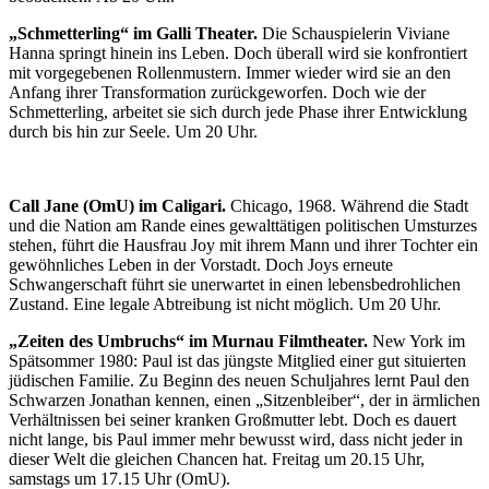
„Schmetterling“ im Galli Theater.
Die Schauspielerin Viviane
Hanna springt hinein ins Leben. Doch überall wird sie konfrontiert
mit vorgegebenen Rollenmustern. Immer wieder wird sie an den
Anfang ihrer Transformation zurückgeworfen. Doch wie der
Schmetterling, arbeitet sie sich durch jede Phase ihrer Entwicklung
durch bis hin zur Seele. Um 20 Uhr.
Call Jane (OmU) im Caligari.
Chicago, 1968. Während die Stadt
und die Nation am Rande eines gewalttätigen politischen Umsturzes
stehen, führt die Hausfrau Joy mit ihrem Mann und ihrer Tochter ein
gewöhnliches Leben in der Vorstadt. Doch Joys erneute
Schwangerschaft führt sie unerwartet in einen lebensbedrohlichen
Zustand. Eine legale Abtreibung ist nicht möglich. Um 20 Uhr.
„Zeiten des Umbruchs“ im Murnau Filmtheater.
New York im
Spätsommer 1980: Paul ist das jüngste Mitglied einer gut situierten
jüdischen Familie. Zu Beginn des neuen Schuljahres lernt Paul den
Schwarzen Jonathan kennen, einen „Sitzenbleiber“, der in ärmlichen
Verhältnissen bei seiner kranken Großmutter lebt. Doch es dauert
nicht lange, bis Paul immer mehr bewusst wird, dass nicht jeder in
dieser Welt die gleichen Chancen hat. Freitag um 20.15 Uhr,
samstags um 17.15 Uhr (OmU).