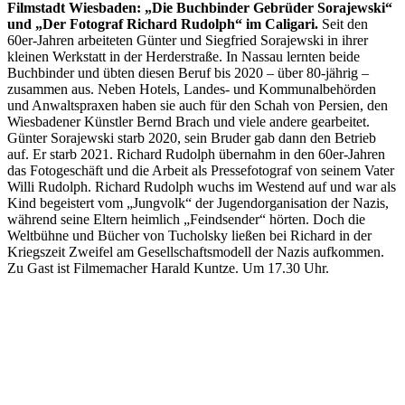
Filmstadt Wiesbaden: „Die Buchbinder Gebrüder Sorajewski“
und „Der Fotograf Richard Rudolph“ im Caligari.
Seit den
60er-Jahren arbeiteten Günter und Siegfried Sorajewski in ihrer
kleinen Werkstatt in der Herderstraße. In Nassau lernten beide
Buchbinder und übten diesen Beruf bis 2020 – über 80-jährig –
zusammen aus. Neben Hotels, Landes- und Kommunalbehörden
und Anwaltspraxen haben sie auch für den Schah von Persien, den
Wiesbadener Künstler Bernd Brach und viele andere gearbeitet.
Günter Sorajewski starb 2020, sein Bruder gab dann den Betrieb
auf. Er starb 2021. Richard Rudolph übernahm in den 60er-Jahren
das Fotogeschäft und die Arbeit als Pressefotograf von seinem Vater
Willi Rudolph. Richard Rudolph wuchs im Westend auf und war als
Kind begeistert vom „Jungvolk“ der Jugendorganisation der Nazis,
während seine Eltern heimlich „Feindsender“ hörten. Doch die
Weltbühne und Bücher von Tucholsky ließen bei Richard in der
Kriegszeit Zweifel am Gesellschaftsmodell der Nazis aufkommen.
Zu Gast ist Filmemacher Harald Kuntze. Um 17.30 Uhr.