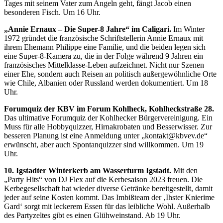
Tages mit seinem Vater zum Angeln geht, fängt Jacob einen
besonderen Fisch. Um 16 Uhr.
„Annie Ernaux – Die Super-8 Jahre“ im Caligari.
Im Winter
1972 gründet die französische Schriftstellerin Annie Ernaux mit
ihrem Ehemann Philippe eine Familie, und die beiden legen sich
eine Super-8-Kamera zu, die in der Folge während 9 Jahren ein
französisches Mittelklasse-Leben aufzeichnet. Nicht nur Szenen
einer Ehe, sondern auch Reisen an politisch außergewöhnliche Orte
wie Chile, Albanien oder Russland werden dokumentiert. Um 18
Uhr.
Forumquiz der KBV im Forum Kohlheck, Kohlheckstraße 28.
Das ultimative Forumquiz der Kohlhecker Bürgervereinigung. Ein
Muss für alle Hobbyquizzer, Hirnakrobaten und Besserwisser. Zur
besseren Planung ist eine Anmeldung unter „kontakt@kbvev.de“
erwünscht, aber auch Spontanquizzer sind willkommen. Um 19
Uhr.
10. Igstadter Winterkerb am Wasserturm Igstadt.
Mit den
„Party Hits“ von DJ Flex auf die Kerbesaison 2023 freuen. Die
Kerbegesellschaft hat wieder diverse Getränke bereitgestellt, damit
jeder auf seine Kosten kommt. Das Imbißteam der ‚Ihster Knierime
Gard‘ sorgt mit leckerem Essen für das leibliche Wohl. Außerhalb
des Partyzeltes gibt es einen Glühweinstand. Ab 19 Uhr.