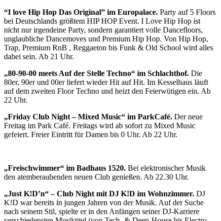
“I love Hip Hop Das Original” im Europalace.
Party auf 5 Floors
bei Deutschlands größtem HIP HOP Event. I Love Hip Hop ist
nicht nur irgendeine Party, sondern garantiert volle Dancefloors,
unglaubliche Dancemoves und Premium Hip Hop. Von Hip Hop,
Trap, Premium RnB , Reggaeton bis Funk & Old School wird alles
dabei sein. Ab 21 Uhr.
„80-90-00 meets Auf der Stelle Techno“ im Schlachthof.
Die
80er, 90er und 00er liefert wieder Hit auf Hit. Im Kesselhaus läuft
auf dem zweiten Floor Techno und heizt den Feierwütigen ein. Ab
22 Uhr.
„Friday Club Night – Mixed Music“ im ParkCafé.
Der neue
Freitag im Park Café. Freitags wird ab sofort zu Mixed Music
gefeiert. Freier Eintritt für Damen bis 0 Uhr. Ab 22 Uhr.
„Freischwimmer“ im Badhaus 1520.
Bei elektronischer Musik
den atemberaubenden neuen Club genießen. Ab 22.30 Uhr.
„Just K!D’n“ – Club Night mit DJ K!D im Wohnzimmer.
DJ
K!D war bereits in jungen Jahren von der Musik. Auf der Suche
nach seinem Stil, spielte er in den Anfängen seiner DJ-Karriere
verschiedensten Musiktitel (von Tech- & Deep-House bis Electro