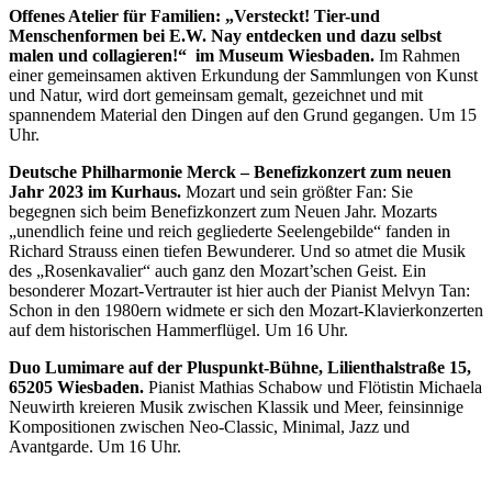
Offenes Atelier für Familien: „Versteckt! Tier-und
Menschenformen bei E.W. Nay entdecken und dazu selbst
malen und collagieren!“ im Museum Wiesbaden.
Im Rahmen
einer gemeinsamen aktiven Erkundung der Sammlungen von Kunst
und Natur, wird dort gemeinsam gemalt, gezeichnet und mit
spannendem Material den Dingen auf den Grund gegangen. Um 15
Uhr.
Deutsche Philharmonie Merck – Benefizkonzert zum neuen
Jahr 2023 im Kurhaus.
Mozart und sein größter Fan: Sie
begegnen sich beim Benefizkonzert zum Neuen Jahr. Mozarts
„unendlich feine und reich gegliederte Seelengebilde“ fanden in
Richard Strauss einen tiefen Bewunderer. Und so atmet die Musik
des „Rosenkavalier“ auch ganz den Mozart’schen Geist. Ein
besonderer Mozart-Vertrauter ist hier auch der Pianist Melvyn Tan:
Schon in den 1980ern widmete er sich den Mozart-Klavierkonzerten
auf dem historischen Hammerflügel. Um 16 Uhr.
Duo Lumimare auf der Pluspunkt-Bühne, Lilienthalstraße 15,
65205 Wiesbaden.
Pianist Mathias Schabow und Flötistin Michaela
Neuwirth kreieren Musik zwischen Klassik und Meer, feinsinnige
Kompositionen zwischen Neo-Classic, Minimal, Jazz und
Avantgarde. Um 16 Uhr.