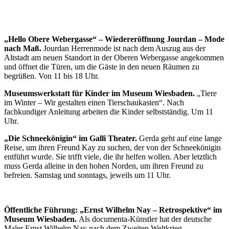
„Hello Obere Webergasse“ – Wiedereröffnung Jourdan – Mode
nach Maß.
Jourdan Herrenmode ist nach dem Auszug aus der
Altstadt am neuen Standort in der Oberen Webergasse angekommen
und öffnet die Türen, um die Gäste in den neuen Räumen zu
begrüßen. Von 11 bis 18 Uhr.
Museumswerkstatt für Kinder im Museum Wiesbaden.
„Tiere
im Winter – Wir gestalten einen Tierschaukasten“. Nach
fachkundiger Anleitung arbeiten die Kinder selbstständig. Um 11
Uhr.
„Die Schneekönigin“ im Galli Theater.
Gerda geht auf eine lange
Reise, um ihren Freund Kay zu suchen, der von der Schneekönigin
entführt wurde. Sie trifft viele, die ihr helfen wollen. Aber letztlich
muss Gerda alleine in den hohen Norden, um ihren Freund zu
befreien. Samstag und sonntags, jeweils um 11 Uhr.
Öffentliche Führung: „Ernst Wilhelm Nay – Retrospektive“ im
Museum Wiesbaden.
Als documenta-Künstler hat der deutsche
Maler Ernst Wilhelm Nay nach dem Zweiten Weltkrieg