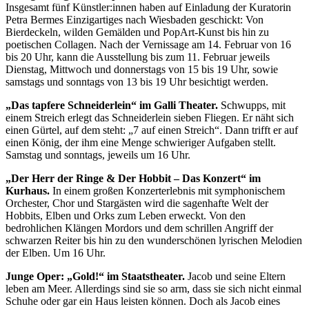
Insgesamt fünf Künstler:innen haben auf Einladung der Kuratorin
Petra Bermes Einzigartiges nach Wiesbaden geschickt: Von
Bierdeckeln, wilden Gemälden und PopArt-Kunst bis hin zu
poetischen Collagen.
Nach der Vernissage am 14. Februar von 16
bis 20 Uhr, kann die Ausstellung bis zum 11. Februar jeweils
Dienstag, Mittwoch und donnerstags von 15 bis 19 Uhr, sowie
samstags und sonntags von 13 bis 19 Uhr besichtigt werden.
„Das tapfere Schneiderlein“ im Galli Theater.
Schwupps, mit
einem Streich erlegt das Schneiderlein sieben Fliegen. Er näht sich
einen Gürtel, auf dem steht: „7 auf einen Streich“. Dann trifft er auf
einen König, der ihm eine Menge schwieriger Aufgaben stellt.
Samstag und sonntags, jeweils um 16 Uhr.
„Der Herr der Ringe & Der Hobbit – Das Konzert“ im
Kurhaus.
In einem großen Konzerterlebnis mit symphonischem
Orchester, Chor und Stargästen wird die sagenhafte Welt der
Hobbits, Elben und Orks zum Leben erweckt. Von den
bedrohlichen Klängen Mordors und dem schrillen Angriff der
schwarzen Reiter bis hin zu den wunderschönen lyrischen Melodien
der Elben. Um 16 Uhr.
Junge Oper: „Gold!“ im Staatstheater.
Jacob und seine Eltern
leben am Meer. Allerdings sind sie so arm, dass sie sich nicht einmal
Schuhe oder gar ein Haus leisten können. Doch als Jacob eines