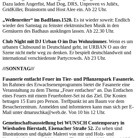
Dazu laden Angerfist, Mad Dog, DRS, Unproven vs Juliëx,
GridKiller, Brainstorm und Host Alee ein. Ab 22 Uhr.
„Wellenreiter“ im BadHaus.1520.
Es ist wieder soweit: Endlich
wieder den Samstag zu feinster elektronischen Musik in den
Gemäuern des Badhaus ausklingen lassen. Ab 22.30 Uhr.
Club Night mit DJ Urban O im Das Wohnzimmer.
Wenn es um
urbanen Clubsound in Deutschland geht, ist URBAN O aus der
Szene nicht mehr weg zu denken. Er bespielt deutschlandweit und
international verschiedenste Partycrowds. Ab 23 Uhr.
///SONNTAG///
Fasanerie entfacht Feuer im Tier- und Pflanzenpark Fasanerie.
Im Rahmen des Erwachsenenprogramms bietet die Fasanerie eine
Veranstaltung zu dem Thema „Feuer entfachen“ an. Das Entfachen
eines Feuers mit einem Feuerbohrer-Set ist das Ziel. Die Kosten
betragen 15 Euro pro Person. Treffpunkt ist am Baum vor dem
Besucherzentrum. Anmelden und informieren kann man sich per E-
Mail unter dmaruschka@web.de. Von 10 bis 12 Uhr.
Gemeinschaftsausstellung bei WUNSCH Contemporary in
Wiesbaden Bierstadt, Eisenacher Straße 52.
Zu sehen sind
Illustrationen und digitale Malerei von mir und Holz- und