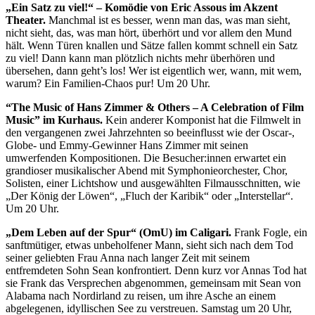
„Ein Satz zu viel!“ – Komödie von Eric Assous im Akzent
Theater.
Manchmal ist es besser, wenn man das, was man sieht,
nicht sieht, das, was man hört, überhört und vor allem den Mund
hält. Wenn Türen knallen und Sätze fallen kommt schnell ein Satz
zu viel! Dann kann man plötzlich nichts mehr überhören und
übersehen, dann geht’s los! Wer ist eigentlich wer, wann, mit wem,
warum? Ein Familien-Chaos pur! Um 20 Uhr.
“The Music of Hans Zimmer & Others – A Celebration of Film
Music” im Kurhaus.
Kein anderer Komponist hat die Filmwelt in
den vergangenen zwei Jahrzehnten so beeinflusst wie der Oscar-,
Globe- und Emmy-Gewinner Hans Zimmer mit seinen
umwerfenden Kompositionen. Die Besucher:innen erwartet ein
grandioser musikalischer Abend mit Symphonieorchester, Chor,
Solisten, einer Lichtshow und ausgewählten Filmausschnitten, wie
„Der König der Löwen“, „Fluch der Karibik“ oder „Interstellar“.
Um 20 Uhr.
„Dem Leben auf der Spur“ (OmU) im Caligari.
Frank Fogle, ein
sanftmütiger, etwas unbeholfener Mann, sieht sich nach dem Tod
seiner geliebten Frau Anna nach langer Zeit mit seinem
entfremdeten Sohn Sean konfrontiert. Denn kurz vor Annas Tod hat
sie Frank das Versprechen abgenommen, gemeinsam mit Sean von
Alabama nach Nordirland zu reisen, um ihre Asche an einem
abgelegenen, idyllischen See zu verstreuen. Samstag um 20 Uhr,