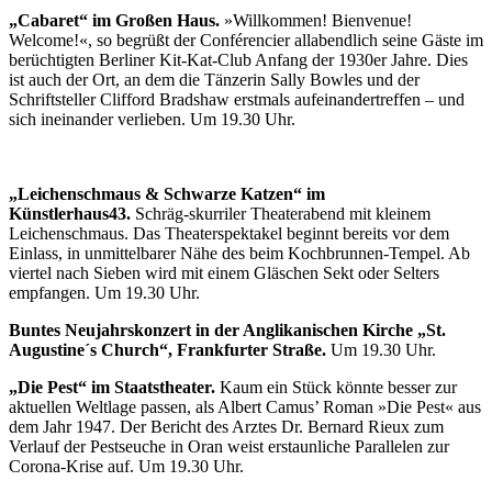
„Cabaret“ im Großen Haus.
»Willkommen! Bienvenue!
Welcome!«, so begrüßt der Conférencier allabendlich seine Gäste im
berüchtigten Berliner Kit-Kat-Club Anfang der 1930er Jahre. Dies
ist auch der Ort, an dem die Tänzerin Sally Bowles und der
Schriftsteller Clifford Bradshaw erstmals aufeinandertreffen – und
sich ineinander verlieben. Um 19.30 Uhr.
„Leichenschmaus & Schwarze Katzen“ im
Künstlerhaus43.
Schräg-skurriler Theaterabend mit kleinem
Leichenschmaus. Das Theaterspektakel beginnt bereits vor dem
Einlass, in unmittelbarer Nähe des beim Kochbrunnen-Tempel. Ab
viertel nach Sieben wird mit einem Gläschen Sekt oder Selters
empfangen. Um 19.30 Uhr.
Buntes Neujahrskonzert in der Anglikanischen Kirche „St.
Augustine´s Church“, Frankfurter Straße.
Um 19.30 Uhr.
„Die Pest“ im Staatstheater.
Kaum ein Stück könnte besser zur
aktuellen Weltlage passen, als Albert Camus’ Roman »Die Pest« aus
dem Jahr 1947. Der Bericht des Arztes Dr. Bernard Rieux zum
Verlauf der Pestseuche in Oran weist erstaunliche Parallelen zur
Corona-Krise auf. Um 19.30 Uhr.