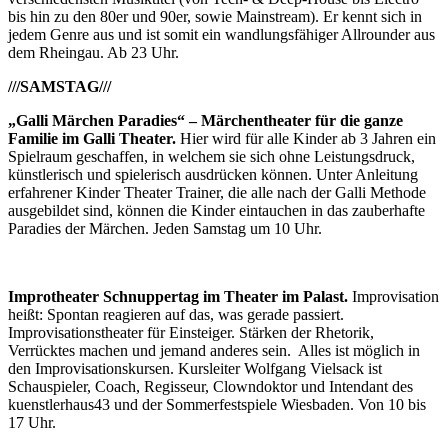
bis hin zu den 80er und 90er, sowie Mainstream). Er kennt sich in
jedem Genre aus und ist somit ein wandlungsfähiger Allrounder aus
dem Rheingau. Ab 23 Uhr.
///SAMSTAG///
„Galli Märchen Paradies“ – Märchentheater für die ganze
Familie im Galli Theater.
Hier wird für alle Kinder ab 3 Jahren ein
Spielraum geschaffen, in welchem sie sich ohne Leistungsdruck,
künstlerisch und spielerisch ausdrücken können. Unter Anleitung
erfahrener Kinder Theater Trainer, die alle nach der Galli Methode
ausgebildet sind, können die Kinder eintauchen in das zauberhafte
Paradies der Märchen. Jeden Samstag um 10 Uhr.
Improtheater Schnuppertag im Theater im Palast.
Improvisation
heißt: Spontan reagieren auf das, was gerade passiert.
Improvisationstheater für Einsteiger. Stärken der Rhetorik,
Verrücktes machen und jemand anderes sein. Alles ist möglich in
den Improvisationskursen. Kursleiter Wolfgang Vielsack ist
Schauspieler, Coach, Regisseur, Clowndoktor und Intendant des
kuenstlerhaus43 und der Sommerfestspiele Wiesbaden. Von 10 bis
17 Uhr.