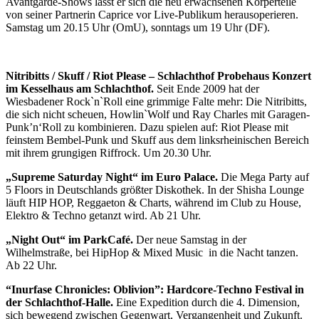
Avantgarde-Shows lässt er sich die neu erwachsenen Körperteile
von seiner Partnerin Caprice vor Live-Publikum herausoperieren.
Samstag um 20.15 Uhr (OmU), sonntags um 19 Uhr (DF).
Nitribitts / Skuff / Riot Please – Schlachthof Probehaus Konzert
im Kesselhaus am Schlachthof.
Seit Ende 2009 hat der
Wiesbadener Rock`n`Roll eine grimmige Falte mehr: Die Nitribitts,
die sich nicht scheuen, Howlin`Wolf und Ray Charles mit Garagen-
Punk’n‘Roll zu kombinieren. Dazu spielen auf: Riot Please mit
feinstem Bembel-Punk und Skuff aus dem linksrheinischen Bereich
mit ihrem grungigen Riffrock. Um 20.30 Uhr.
„Supreme Saturday Night“ im Euro Palace.
Die Mega Party auf
5 Floors in Deutschlands größter Diskothek. In der Shisha Lounge
läuft HIP HOP, Reggaeton & Charts, während im Club zu House,
Elektro & Techno getanzt wird. Ab 21 Uhr.
„Night Out“ im ParkCafé.
Der neue Samstag in der
Wilhelmstraße, bei HipHop & Mixed Music in die Nacht tanzen.
Ab 22 Uhr.
“Inurfase Chronicles: Oblivion”: Hardcore-Techno Festival in
der Schlachthof-Halle.
Eine Expedition durch die 4. Dimension,
sich bewegend zwischen Gegenwart, Vergangenheit und Zukunft.