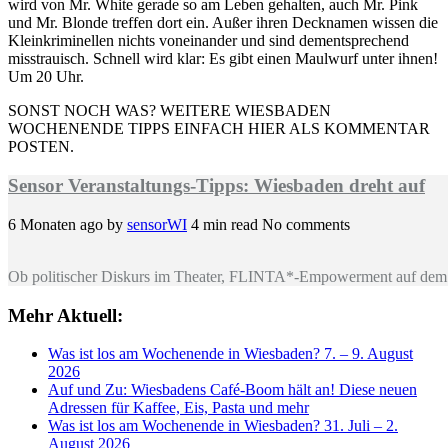
wird von Mr. White gerade so am Leben gehalten, auch Mr. Pink
und Mr. Blonde treffen dort ein. Außer ihren Decknamen wissen die
Kleinkriminellen nichts voneinander und sind dementsprechend
misstrauisch. Schnell wird klar: Es gibt einen Maulwurf unter ihnen!
Um 20 Uhr.
SONST NOCH WAS? WEITERE WIESBADEN
WOCHENENDE TIPPS EINFACH HIER ALS KOMMENTAR
POSTEN.
Sensor Veranstaltungs-Tipps: Wiesbaden dreht auf
6 Monaten ago
by
sensorWI
4 min read
No comments
Ob politischer Diskurs im Theater, FLINTA*-Empowerment auf dem 
Mehr Aktuell:
Was ist los am Wochenende in Wiesbaden? 7. – 9. August
2026
Auf und Zu: Wiesbadens Café-Boom hält an! Diese neuen
Adressen für Kaffee, Eis, Pasta und mehr
Was ist los am Wochenende in Wiesbaden? 31. Juli – 2.
August 2026