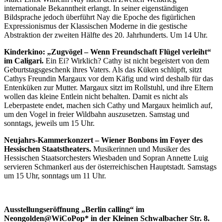
internationale Bekanntheit erlangt. In seiner eigenständigen
Bildsprache jedoch überführt Nay die Epoche des figürlichen
Expressionismus der Klassischen Moderne in die gestische
Abstraktion der zweiten Hälfte des 20. Jahrhunderts. Um 14 Uhr.
Kinderkino: „Zugvögel – Wenn Freundschaft Flügel verleiht“
im Caligari.
Ein Ei? Wirklich? Cathy ist nicht begeistert von dem
Geburtstagsgeschenk ihres Vaters. Als das Küken schlüpft, sitzt
Cathys Freundin Margaux vor dem Käfig und wird deshalb für das
Entenküken zur Mutter. Margaux sitzt im Rollstuhl, und ihre Eltern
wollen das kleine Entlein nicht behalten. Damit es nicht als
Leberpastete endet, machen sich Cathy und Margaux heimlich auf,
um den Vogel in freier Wildbahn auszusetzen. Samstag und
sonntags, jeweils um 15 Uhr.
Neujahrs-Kammerkonzert – Wiener Bonbons im Foyer des
Hessischen Staatstheaters.
Musikerinnen und Musiker des
Hessischen Staatsorchesters Wiesbaden und Sopran Annette Luig
servieren Schmankerl aus der österreichischen Hauptstadt. Samstags
um 15 Uhr, sonntags um 11 Uhr.
Ausstellungseröffnung „Berlin calling“ im
Neongolden@WiCoPop* in der Kleinen Schwalbacher Str. 8.