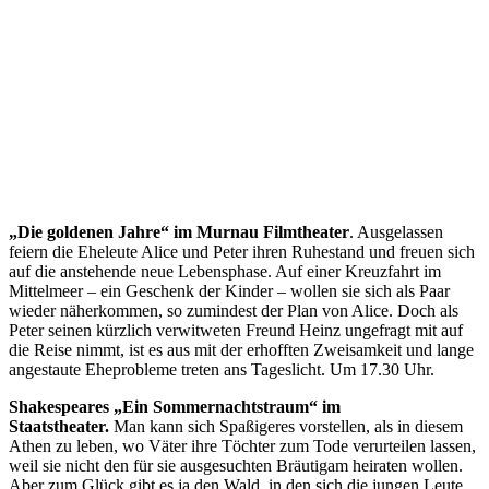
„Die goldenen Jahre“ im Murnau Filmtheater
. Ausgelassen
feiern die Eheleute Alice und Peter ihren Ruhestand und freuen sich
auf die anstehende neue Lebensphase. Auf einer Kreuzfahrt im
Mittelmeer – ein Geschenk der Kinder – wollen sie sich als Paar
wieder näherkommen, so zumindest der Plan von Alice. Doch als
Peter seinen kürzlich verwitweten Freund Heinz ungefragt mit auf
die Reise nimmt, ist es aus mit der erhofften Zweisamkeit und lange
angestaute Eheprobleme treten ans Tageslicht. Um 17.30 Uhr.
Shakespeares „Ein Sommernachtstraum“ im
Staatstheater.
Man kann sich Spaßigeres vorstellen, als in diesem
Athen zu leben, wo Väter ihre Töchter zum Tode verurteilen lassen,
weil sie nicht den für sie ausgesuchten Bräutigam heiraten wollen.
Aber zum Glück gibt es ja den Wald, in den sich die jungen Leute