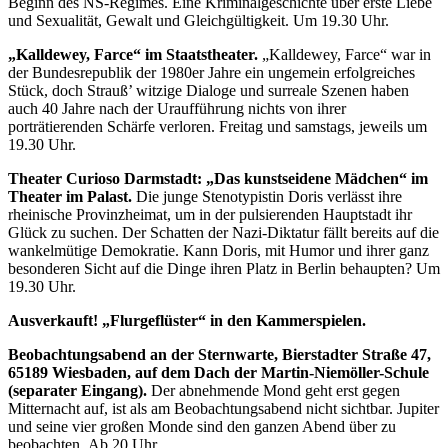
Beginn des NS-Regimes. Eine Kriminalgeschichte über erste Liebe
und Sexualität, Gewalt und Gleichgültigkeit. Um 19.30 Uhr.
„Kalldewey, Farce“ im Staatstheater.
„Kalldewey, Farce“ war in
der Bundesrepublik der 1980er Jahre ein ungemein erfolgreiches
Stück, doch Strauß’ witzige Dialoge und surreale Szenen haben
auch 40 Jahre nach der Uraufführung nichts von ihrer
porträtierenden Schärfe verloren. Freitag und samstags, jeweils um
19.30 Uhr.
Theater Curioso Darmstadt: „Das kunstseidene Mädchen“ im
Theater im Palast.
Die junge Stenotypistin Doris verlässt ihre
rheinische Provinzheimat, um in der pulsierenden Hauptstadt ihr
Glück zu suchen. Der Schatten der Nazi-Diktatur fällt bereits auf die
wankelmütige Demokratie. Kann Doris, mit Humor und ihrer ganz
besonderen Sicht auf die Dinge ihren Platz in Berlin behaupten? Um
19.30 Uhr.
Ausverkauft! „Flurgeflüster“ in den Kammerspielen.
Beobachtungsabend an der Sternwarte, Bierstadter Straße 47,
65189 Wiesbaden, auf dem Dach der Martin-Niemöller-Schule
(separater Eingang).
Der abnehmende Mond geht erst gegen
Mitternacht auf, ist als am Beobachtungsabend nicht sichtbar. Jupiter
und seine vier großen Monde sind den ganzen Abend über zu
beobachten. Ab 20 Uhr.