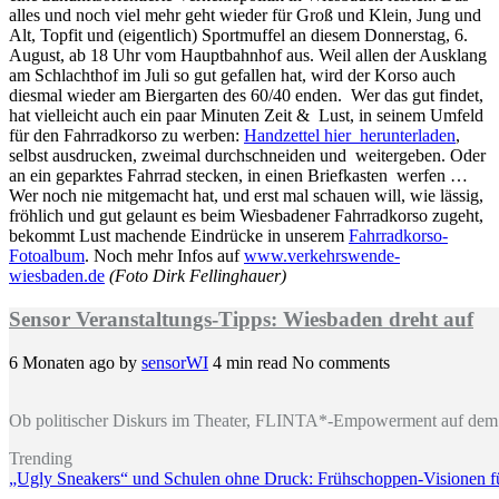
alles und noch viel mehr geht wieder für Groß und Klein, Jung und
Alt, Topfit und (eigentlich) Sportmuffel an diesem Donnerstag, 6.
August, ab 18 Uhr vom Hauptbahnhof aus. Weil allen der Ausklang
am Schlachthof im Juli so gut gefallen hat, wird der Korso auch
diesmal wieder am Biergarten des 60/40 enden. Wer das gut findet,
hat vielleicht auch ein paar Minuten Zeit & Lust, in seinem Umfeld
für den Fahrradkorso zu werben:
Handzettel hier herunterladen
,
selbst ausdrucken, zweimal durchschneiden und weitergeben. Oder
an ein geparktes Fahrrad stecken, in einen Briefkasten werfen …
Wer noch nie mitgemacht hat, und erst mal schauen will, wie lässig,
fröhlich und gut gelaunt es beim Wiesbadener Fahrradkorso zugeht,
bekommt Lust machende Eindrücke in unserem
Fahrradkorso-
Fotoalbum
. Noch mehr Infos auf
www.verkehrswende-
wiesbaden.de
(Foto Dirk Fellinghauer)
Sensor Veranstaltungs-Tipps: Wiesbaden dreht auf
6 Monaten ago
by
sensorWI
4 min read
No comments
Ob politischer Diskurs im Theater, FLINTA*-Empowerment auf dem 
Trending
„Ugly Sneakers“ und Schulen ohne Druck: Frühschoppen-Visionen 