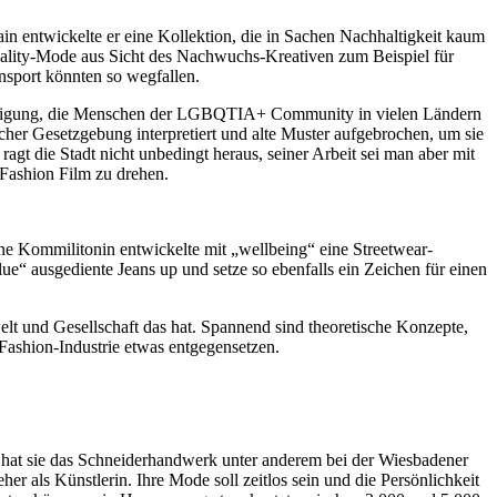
n entwickelte er eine Kollektion, die in Sachen Nachhaltigkeit kaum
 Reality-Mode aus Sicht des Nachwuchs-Kreativen zum Beispiel für
ansport könnten so wegfallen.
chteiligung, die Menschen der LGBQTIA+ Community in vielen Ländern
cher Gesetzgebung interpretiert und alte Muster aufgebrochen, um sie
gt die Stadt nicht unbedingt heraus, seiner Arbeit sei man aber mit
Fashion Film zu drehen.
e Kommilitonin entwickelte mit „wellbeing“ eine Streetwear-
lue“ ausgediente Jeans up und setze so ebenfalls ein Zeichen für einen
elt und Gesellschaft das hat. Spannend sind theoretische Konzepte,
Fashion-Industrie etwas entgegensetzen.
t hat sie das Schneiderhandwerk unter anderem bei der Wiesbadener
r als Künstlerin. Ihre Mode soll zeitlos sein und die Persönlichkeit