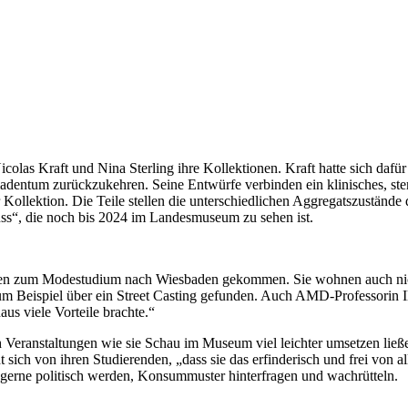
icolas Kraft und Nina Sterling ihre Kollektionen. Kraft hatte sich dafür 
entum zurückzukehren. Seine Entwürfe verbinden ein klinisches, ster
lektion. Die Teile stellen die unterschiedlichen Aggregatszustände da
Fluss“, die noch bis 2024 im Landesmuseum zu sehen ist.
egen zum Modestudium nach Wiesbaden gekommen. Sie wohnen auch nicht
um Beispiel über ein Street Casting gefunden. Auch AMD-Professorin I
aus viele Vorteile brachte.“
h Veranstaltungen wie sie Schau im Museum viel leichter umsetzen ließen
cht sich von ihren Studierenden, „dass sie das erfinderisch und frei 
n gerne politisch werden, Konsummuster hinterfragen und wachrütteln.