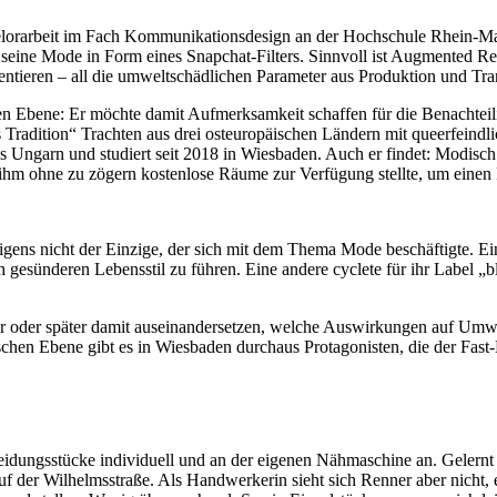
helorarbeit im Fach Kommunikationsdesign an der Hochschule Rhein-Mai
man seine Mode in Form eines Snapchat-Filters. Sinnvoll ist Augmented
äsentieren – all die umweltschädlichen Parameter aus Produktion und Tr
tischen Ebene: Er möchte damit Aufmerksamkeit schaffen für die Bena
Tradition“ Trachten aus drei osteuropäischen Ländern mit queerfeindli
ngarn und studiert seit 2018 in Wiesbaden. Auch er findet: Modisch ra
hm ohne zu zögern kostenlose Räume zur Verfügung stellte, um einen 
ns nicht der Einzige, der sich mit dem Thema Mode beschäftigte. Ein
 gesünderen Lebensstil zu führen. Eine andere cyclete für ihr Label „b
üher oder später damit auseinandersetzen, welche Auswirkungen auf Umw
schen Ebene gibt es in Wiesbaden durchaus Protagonisten, die der Fast-
leidungsstücke individuell und an der eigenen Nähmaschine an. Gelern
er Wilhelmsstraße. Als Handwerkerin sieht sich Renner aber nicht, ehe