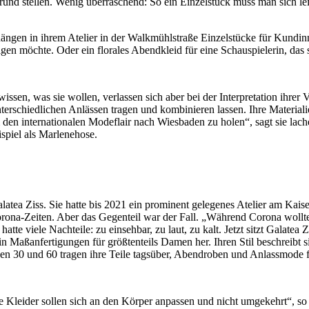
grund stellen. Wenig überraschend: So ein Einzelstück muss man sich 
ängen in ihrem Atelier in der Walkmühlstraße Einzelstücke für Kundi
gen möchte. Oder ein florales Abendkleid für eine Schauspielerin, das s
en, was sie wollen, verlassen sich aber bei der Interpretation ihrer V
schiedlichen Anlässen tragen und kombinieren lassen. Ihre Materialien b
en internationalen Modeflair nach Wiesbaden zu holen“, sagt sie lach
spiel als Marlenehose.
latea Ziss. Sie hatte bis 2021 ein prominent gelegenes Atelier am Kais
n Corona-Zeiten. Aber das Gegenteil war der Fall. „Während Corona wol
t hatte viele Nachteile: zu einsehbar, zu laut, zu kalt. Jetzt sitzt Gala
hin Maßanfertigungen für größtenteils Damen her. Ihren Stil beschreibt s
n 30 und 60 tragen ihre Teile tagsüber, Abendroben und Anlassmode fert
„Die Kleider sollen sich an den Körper anpassen und nicht umgekehrt“,