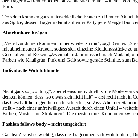
der Trägerin – Renner bedient ausschließlich Frauen – in den Vorder
Euro.
Trotzdem kommen ganz unterschiedliche Frauen zu Renner. Aktuell h
aus Spitze, dessen Trägerin damit auf einer Party jede Menge Haut zei
Abnehmbare Krägen
„Viele Kundinnen kommen immer wieder zu mir“, sagt Renner. „Sie wiss
mit abnehmbaren Krägen, sodass sich einzelne Kleidungsstücke zu unter
Geschäften auf Reisen. „Zweimal im Jahr muss ich nach Mailand, um d
Farben wie Knallgrün, Pink und Gelb sowie gerade Schnitte, zum Bei
Individuelle Wohlfühlmode
Nicht ganz so „couturig“, aber ebenso individuell ist die Mode von Ga
denken können, dass „so etwas sich nicht hält“ – erst recht nicht i
das Geschäft lief eigentlich nicht schlecht“, so Ziss. Aber der Standor
stellt – nach einer unfreiwilligen Auszeit durch einen Unfall – weiter
Farben, Muster und Strukturen.“ Die meisten ihrer Kundinnen zwische
Fashion follows body – nicht umgekehrt
Galatea Ziss ist es wichtig, dass die Trägerinnen sich wohlfühlen. 