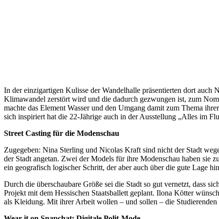
In der einzigartigen Kulisse der Wandelhalle präsentierten dort auch N
Klimawandel zerstört wird und die dadurch gezwungen ist, zum Nomad
machte das Element Wasser und den Umgang damit zum Thema ihrer Kol
sich inspiriert hat die 22-Jährige auch in der Ausstellung „Alles im 
Street Casting für die Modenschau
Zugegeben: Nina Sterling und Nicolas Kraft sind nicht der Stadt w
der Stadt angetan. Zwei der Models für ihre Modenschau haben sie z
ein geografisch logischer Schritt, der aber auch über die gute Lage hin
Durch die überschaubare Größe sei die Stadt so gut vernetzt, dass sic
Projekt mit dem Hessischen Staatsballett geplant. Ilona Kötter wüns
als Kleidung. Mit ihrer Arbeit wollen – und sollen – die Studierende
Wear it on Snapchat: Digitale Polit-Mode