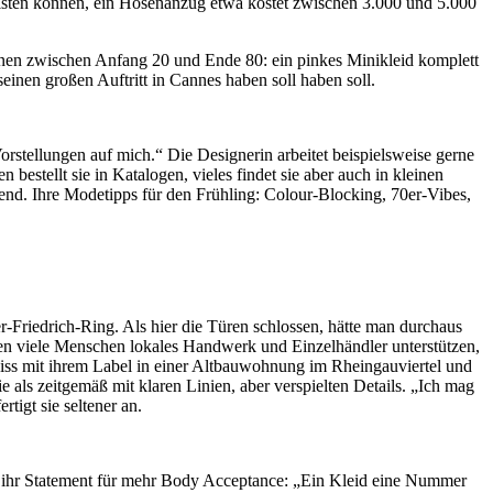
leisten können, ein Hosenanzug etwa kostet zwischen 3.000 und 5.000
nnen zwischen Anfang 20 und Ende 80: ein pinkes Minikleid komplett
einen großen Auftritt in Cannes haben soll haben soll.
orstellungen auf mich.“ Die Designerin arbeitet beispielsweise gerne
estellt sie in Katalogen, vieles findet sie aber auch in kleinen
end. Ihre Modetipps für den Frühling: Colour-Blocking, 70er-Vibes,
er-Friedrich-Ring. Als hier die Türen schlossen, hätte man durchaus
lten viele Menschen lokales Handwerk und Einzelhändler unterstützen,
tea Ziss mit ihrem Label in einer Altbauwohnung im Rheingauviertel und
ie als zeitgemäß mit klaren Linien, aber verspielten Details. „Ich mag
igt sie seltener an.
 so ihr Statement für mehr Body Acceptance: „Ein Kleid eine Nummer