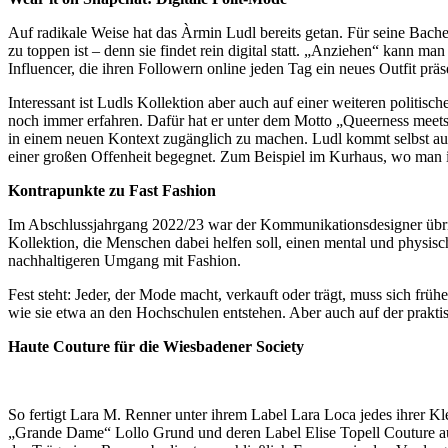
Auf radikale Weise hat das Àrmin Ludl bereits getan. Für seine Bac
zu toppen ist – denn sie findet rein digital statt. „Anziehen“ kann 
Influencer, die ihren Followern online jeden Tag ein neues Outfit pr
Interessant ist Ludls Kollektion aber auch auf einer weiteren poli
noch immer erfahren. Dafür hat er unter dem Motto „Queerness meets 
in einem neuen Kontext zugänglich zu machen. Ludl kommt selbst aus U
einer großen Offenheit begegnet. Zum Beispiel im Kurhaus, wo man i
Kontrapunkte zu Fast Fashion
Im Abschlussjahrgang 2022/23 war der Kommunikationsdesigner übrige
Kollektion, die Menschen dabei helfen soll, einen mental und physisch
nachhaltigeren Umgang mit Fashion.
Fest steht: Jeder, der Mode macht, verkauft oder trägt, muss sich fr
wie sie etwa an den Hochschulen entstehen. Aber auch auf der prakti
Haute Couture für die Wiesbadener Society
So fertigt Lara M. Renner unter ihrem Label Lara Loca jedes ihrer K
„Grande Dame“ Lollo Grund und deren Label Elise Topell Couture auf d