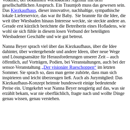
gesellschaftlichen Anspruch. Ein Traumjob muss das gewesen sein.
Das
Kiezkaufhaus
, dieser innovative, nachhaltige, sympathische
lokale Lieferservice, das war ihr Baby. Sie brannte für die Idee, die
weit über Wiesbaden hinaus Interesse weckte, sie steckte andere an.
Gerade erst kürzlich berichtete die Betreiberin eines Hofladens, wie
wohl sie sich fühle in diesem losen Verbund der beteiligten
Wiesbadener Geschäfte und wie gut betreut.
Nanna Beyer sprach viel über das Kiezkaufhaus, über die Idee
dahinter, über weitergehende und andere Ideen, über neue Wege
und Lösungsansätze für Herausforderungen unserer Zeit – auch
öffentlich, auf Vorträgen, Podien, bei Veranstaltungen, auch bei der
sensor-Veranstaltung
„Der visionäre Rueschoppen“
im letzten
Sommer. Sie sprach so, dass man gerne zuhörte, dass man sich
inspirieren und leicht überzeugen ließ. Auch als Jurymitglied: Das
Kiezkaufhaus-Konzept heimste bundesweit einige bedeutende
Preise ein. Umgekehrt war Nanna Beyer neugierig auf das, was sie
erzählt bekam, war nie oberflächlich, fragte nach und wollte Dinge
genau wissen, genau verstehen.