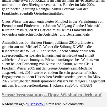
mittlerweile etwa 150 Konzerte im Jahr an mehr als 40 Spielorten im
und rund um den Rheingau veranstaltet. Bei der im Jahr 2004
gegründeten „Stiftung Rheingau Musik Festival“ war der
Frankfurter ebenfalls Gründungsmitglied.
Claus Wisser war auch engagiertes Mitglied in der Vereinigung von
Freunden und Förderern der Johann Wolfgang Goethe-Universität,
Kuratoriumsmitglied des Caricatura Museums Frankfurt und
bekleidete unterschiedliche Aufsichts- und Beiratsmandate.
Anlässlich des 50-jährigen Firmenjubiläums 2015 gründete er
gemeinsam mit Michael C. Wisser die Stiftung KiWIS – die
Kinderhilfe der WISAG. Zeit seines Lebens wurde er für sein
außerordentliches soziales Engagement gewürdigt und erhielt
zahlreiche Auszeichnungen. Für sein umfangreiches Wirken, vor
allem bei der Förderung von Kunst und Kultur, wurde Claus
Friedrich Wisser 2005 mit der Georg-August-Zinn-Medaille
ausgezeichnet. 2010 wurde er zudem für sein gesellschaftliches
Engagement mit dem Hessischen Verdienstorden geehrt. Im März
2022 würdigte der Bundespräsident Wissers vielfältiges Engagement
mit dem Bundesverdienstkreuz 1. Klasse.
(dif/Foto WISAG)
Sensor Veranstaltungs-Tipps: Wiesbaden dreht auf
6 Monaten ago
by
sensorWI
4 min read
No comments