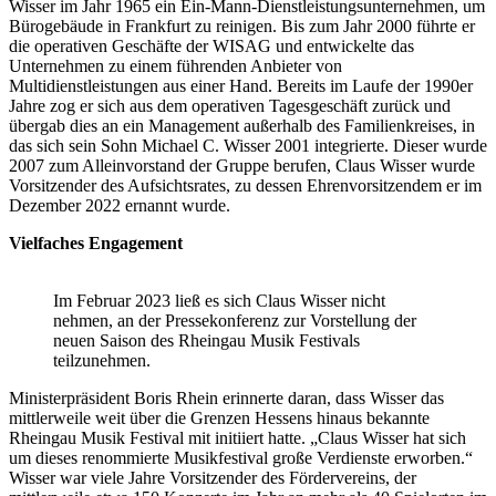
Wisser im Jahr 1965 ein Ein-Mann-Dienstleistungsunternehmen, um
Bürogebäude in Frankfurt zu reinigen. Bis zum Jahr 2000 führte er
die operativen Geschäfte der WISAG und entwickelte das
Unternehmen zu einem führenden Anbieter von
Multidienstleistungen aus einer Hand. Bereits im Laufe der 1990er
Jahre zog er sich aus dem operativen Tagesgeschäft zurück und
übergab dies an ein Management außerhalb des Familienkreises, in
das sich sein Sohn Michael C. Wisser 2001 integrierte. Dieser wurde
2007 zum Alleinvorstand der Gruppe berufen, Claus Wisser wurde
Vorsitzender des Aufsichtsrates, zu dessen Ehrenvorsitzendem er im
Dezember 2022 ernannt wurde.
Vielfaches Engagement
Im Februar 2023 ließ es sich Claus Wisser nicht
nehmen, an der Pressekonferenz zur Vorstellung der
neuen Saison des Rheingau Musik Festivals
teilzunehmen.
Ministerpräsident Boris Rhein erinnerte daran, dass Wisser das
mittlerweile weit über die Grenzen Hessens hinaus bekannte
Rheingau Musik Festival mit initiiert hatte. „Claus Wisser hat sich
um dieses renommierte Musikfestival große Verdienste erworben.“
Wisser war viele Jahre Vorsitzender des Fördervereins, der