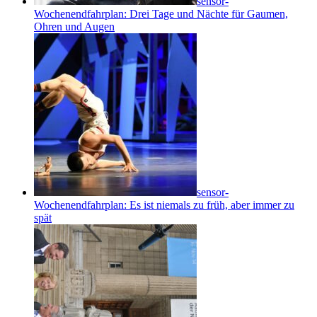
sensor-
Wochenendfahrplan: Drei Tage und Nächte für Gaumen,
Ohren und Augen
sensor-
Wochenendfahrplan: Es ist niemals zu früh, aber immer zu
spät