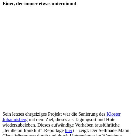
Einer, der immer etwas unternimmt
Sein letztes ehrgeiziges Projekt war die Sanierung des
Kloster
Johannisberg
mit dem Ziel, dieses als Tagungsort und Hotel
wiederzubeleben. Dieses aufwändige Vorhaben (ausführliche
„feuilleton frankfurt“-Reportage
hier
) – zeigt: Der Selfmade-Mann
Claus Wisser war durch und durch Unternehmer im Wortsinne –