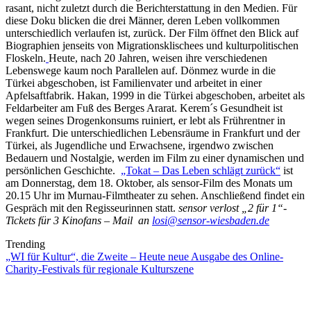
rasant, nicht zuletzt durch die Berichterstattung in den Medien. Für
diese Doku blicken die drei Männer, deren Leben vollkommen
unterschiedlich verlaufen ist, zurück. Der Film öffnet den Blick auf
Biographien jenseits von Migrationsklischees und kulturpolitischen
Floskeln.
Heute, nach 20 Jahren, weisen ihre verschiedenen
Lebenswege kaum noch Parallelen auf. Dönmez wurde in die
Türkei abgeschoben, ist Familienvater und arbeitet in einer
Apfelsaftfabrik. Hakan, 1999 in die Türkei abgeschoben, arbeitet als
Feldarbeiter am Fuß des Berges Ararat. Kerem´s Gesundheit ist
wegen seines Drogenkonsums ruiniert, er lebt als Frührentner in
Frankfurt. Die unterschiedlichen Lebensräume in Frankfurt und der
Türkei, als Jugendliche und Erwachsene, irgendwo zwischen
Bedauern und Nostalgie, werden im Film zu einer dynamischen und
persönlichen Geschichte.
„Tokat – Das Leben schlägt zurück“
ist
am Donnerstag, dem 18. Oktober, als sensor-Film des Monats um
20.15 Uhr im Murnau-Filmtheater zu sehen. Anschließend findet ein
Gespräch mit den Regisseurinnen statt.
sensor verlost „2 für 1“-
Tickets für 3 Kinofans – Mail an
losi@sensor-wiesbaden.de
Trending
„WI für Kultur“, die Zweite – Heute neue Ausgabe des Online-
Charity-Festivals für regionale Kulturszene