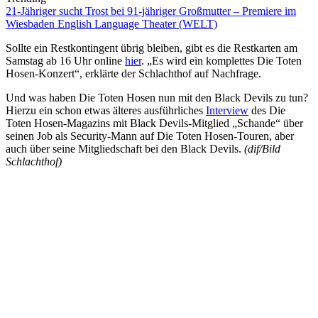
21-Jähriger sucht Trost bei 91-jähriger Großmutter – Premiere im
Wiesbaden English Language Theater (WELT)
Sollte ein Restkontingent übrig bleiben, gibt es die Restkarten am
Samstag ab 16 Uhr online
hier
. „Es wird ein komplettes Die Toten
Hosen-Konzert“, erklärte der Schlachthof auf Nachfrage.
Und was haben Die Toten Hosen nun mit den Black Devils zu tun?
Hierzu ein schon etwas älteres ausführliches
Interview
des Die
Toten Hosen-Magazins mit Black Devils-Mitglied „Schande“ über
seinen Job als Security-Mann auf Die Toten Hosen-Touren, aber
auch über seine Mitgliedschaft bei den Black Devils.
(dif/Bild
Schlachthof)