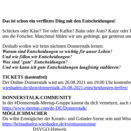
Das ist schon ein verflixtes Ding mit den Entscheidungen!
Schicken oder Käse? Tee oder Kaffee? Bahn oder Auto? Katze oder Hu
uns die Forscher. Manchmal fühlen wir uns gedrängt, gar gestresst 
Deshalb wollen wir beim nächsten Donnerstalk lernen:
𝑾𝒂𝒓𝒖𝒎 𝒔𝒊𝒏𝒅 𝑬𝒏𝒕𝒔𝒄𝒉𝒆𝒊𝒅𝒖𝒏𝒈𝒆𝒏 𝒔𝒐 𝒘𝒊𝒄𝒉𝒕𝒊𝒈 𝒇ü𝒓 𝒖𝒏𝒔𝒆𝒓 𝑳𝒆𝒃𝒆𝒏?
𝑼𝒏𝒅 𝒘𝒊𝒆 𝒇ä𝒍𝒍𝒆𝒏 𝒘𝒊𝒓 𝑬𝒏𝒕𝒔𝒄𝒉𝒆𝒊𝒅𝒖𝒏𝒈𝒆𝒏?
𝑾𝒂𝒔 𝒔𝒊𝒏𝒅 “𝒈𝒖𝒕𝒆” 𝑬𝒏𝒕𝒔𝒄𝒉𝒆𝒊𝒅𝒖𝒏𝒈𝒆𝒏?
𝑼𝒏𝒅 𝒘𝒊𝒆 𝒌𝒂𝒏𝒏 𝒊𝒄𝒉 𝒈𝒖𝒕𝒆 𝑬𝒏𝒕𝒔𝒄𝒉𝒆𝒊𝒅𝒖𝒏𝒈𝒆𝒏 𝒍𝒂𝒏𝒈𝒇𝒓𝒊𝒔𝒕𝒊𝒈 𝒆𝒕𝒂𝒃𝒍𝒊𝒆𝒓𝒆𝒏?
TICKETS (kostenfrei)
Der Online-Donnerstalk wird am 26.08.2021 um 19:00 Uhr kostenfrei üb
wiesbaden.de/shop/donnerstalk-26-08-2021-entscheidungen-treffen/
DONNERSTALK-COMMUNITY
In der #Donnerstalk-Meetup-Gruppe kannst du dich vernetzen, auch 
https://www.meetup.com/de-DE/Donnerstalk/
MÖGLICHMACHER
Du willst Ermöglicher der Kreativ- und Gründer-Szene sein und Wiss
https://heimathafen-wiesbaden.de/eventsponsoring/
______ ______ DSVGO-Hinweis ______ ______ ______ ______