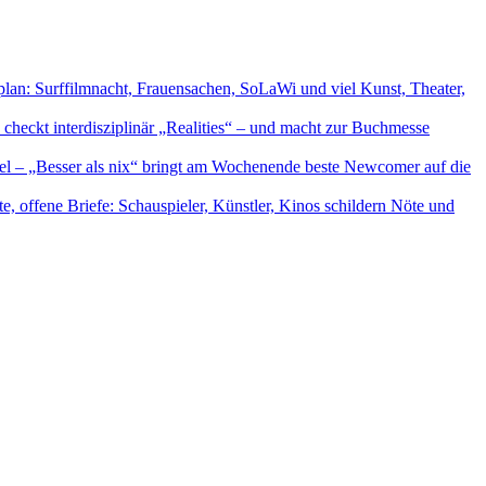
an: Surffilmnacht, Frauensachen, SoLaWi und viel Kunst, Theater,
checkt interdisziplinär „Realities“ – und macht zur Buchmesse
el – „Besser als nix“ bringt am Wochenende beste Newcomer auf die
e, offene Briefe: Schauspieler, Künstler, Kinos schildern Nöte und