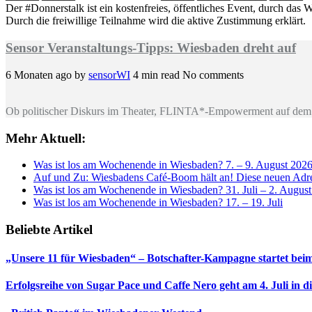
Der #Donnerstalk ist ein kostenfreies, öffentliches Event, durch d
Durch die freiwillige Teilnahme wird die aktive Zustimmung erklärt.
Sensor Veranstaltungs-Tipps: Wiesbaden dreht auf
6 Monaten ago
by
sensorWI
4 min read
No comments
Ob politischer Diskurs im Theater, FLINTA*-Empowerment auf dem 
Mehr Aktuell:
Was ist los am Wochenende in Wiesbaden? 7. – 9. August 202
Auf und Zu: Wiesbadens Café-Boom hält an! Diese neuen Adres
Was ist los am Wochenende in Wiesbaden? 31. Juli – 2. Augus
Was ist los am Wochenende in Wiesbaden? 17. – 19. Juli
Beliebte Artikel
„Unsere 11 für Wiesbaden“ – Botschafter-Kampagne startet beim
Erfolgsreihe von Sugar Pace und Caffe Nero geht am 4. Juli in 