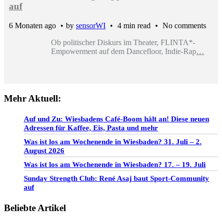
auf
6 Monaten ago
by
sensorWI
4 min read
No comments
Ob politischer Diskurs im Theater, FLINTA*-
Empowerment auf dem Dancefloor, Indie-Rap
…
Mehr Aktuell:
Auf und Zu: Wiesbadens Café-Boom hält an! Diese neuen
Adressen für Kaffee, Eis, Pasta und mehr
Was ist los am Wochenende in Wiesbaden? 31. Juli – 2.
August 2026
Was ist los am Wochenende in Wiesbaden? 17. – 19. Juli
Sunday Strength Club: René Asaj baut Sport-Community
auf
Beliebte Artikel