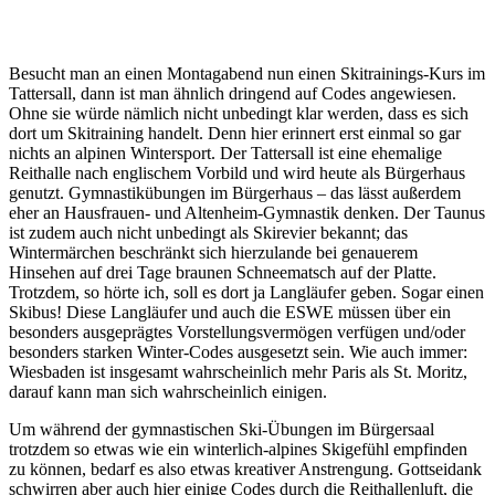
Besucht man an einen Montagabend nun einen Skitrainings-Kurs im
Tattersall, dann ist man ähnlich dringend auf Codes angewiesen.
Ohne sie würde nämlich nicht unbedingt klar werden, dass es sich
dort um Skitraining handelt. Denn hier erinnert erst einmal so gar
nichts an alpinen Wintersport. Der Tattersall ist eine ehemalige
Reithalle nach englischem Vorbild und wird heute als Bürgerhaus
genutzt. Gymnastikübungen im Bürgerhaus – das lässt außerdem
eher an Hausfrauen- und Altenheim-Gymnastik denken. Der Taunus
ist zudem auch nicht unbedingt als Skirevier bekannt; das
Wintermärchen beschränkt sich hierzulande bei genauerem
Hinsehen auf drei Tage braunen Schneematsch auf der Platte.
Trotzdem, so hörte ich, soll es dort ja Langläufer geben. Sogar einen
Skibus! Diese Langläufer und auch die ESWE müssen über ein
besonders ausgeprägtes Vorstellungsvermögen verfügen und/oder
besonders starken Winter-Codes ausgesetzt sein. Wie auch immer:
Wiesbaden ist insgesamt wahrscheinlich mehr Paris als St. Moritz,
darauf kann man sich wahrscheinlich einigen.
Um während der gymnastischen Ski-Übungen im Bürgersaal
trotzdem so etwas wie ein winterlich-alpines Skigefühl empfinden
zu können, bedarf es also etwas kreativer Anstrengung. Gottseidank
schwirren aber auch hier einige Codes durch die Reithallenluft, die