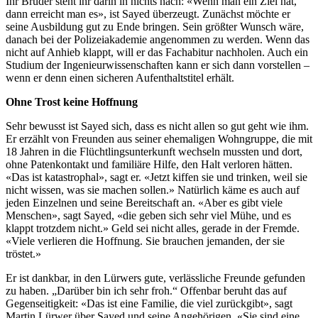
Ihr Bruder steht ihr darin in nichts nach: «Wenn man ein Ziel hat,
dann erreicht man es», ist Sayed überzeugt. Zunächst möchte er
seine Ausbildung gut zu Ende bringen. Sein größter Wunsch wäre,
danach bei der Polizeiakademie angenommen zu werden. Wenn das
nicht auf Anhieb klappt, will er das Fachabitur nachholen. Auch ein
Studium der Ingenieurwissenschaften kann er sich dann vorstellen –
wenn er denn einen sicheren Aufenthaltstitel erhält.
Ohne Trost keine Hoffnung
Sehr bewusst ist Sayed sich, dass es nicht allen so gut geht wie ihm.
Er erzählt von Freunden aus seiner ehemaligen Wohngruppe, die mit
18 Jahren in die Flüchtlingsunterkunft wechseln mussten und dort,
ohne Patenkontakt und familiäre Hilfe, den Halt verloren hätten.
«Das ist katastrophal», sagt er. «Jetzt kiffen sie und trinken, weil sie
nicht wissen, was sie machen sollen.» Natürlich käme es auch auf
jeden Einzelnen und seine Bereitschaft an. «Aber es gibt viele
Menschen», sagt Sayed, «die geben sich sehr viel Mühe, und es
klappt trotzdem nicht.» Geld sei nicht alles, gerade in der Fremde.
«Viele verlieren die Hoffnung. Sie brauchen jemanden, der sie
tröstet.»
Er ist dankbar, in den Lürwers gute, verlässliche Freunde gefunden
zu haben. „Darüber bin ich sehr froh.“ Offenbar beruht das auf
Gegenseitigkeit: «Das ist eine Familie, die viel zurückgibt», sagt
Martin Lürwer über Sayed und seine Angehörigen. «Sie sind eine