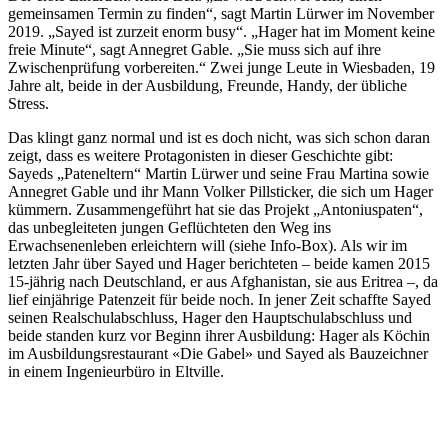
gemeinsamen Termin zu finden“, sagt Martin Lürwer im November
2019. „Sayed ist zurzeit enorm busy“. „Hager hat im Moment keine
freie Minute“, sagt Annegret Gable. „Sie muss sich auf ihre
Zwischenprüfung vorbereiten.“ Zwei junge Leute in Wiesbaden, 19
Jahre alt, beide in der Ausbildung, Freunde, Handy, der übliche
Stress.
Das klingt ganz normal und ist es doch nicht, was sich schon daran
zeigt, dass es weitere Protagonisten in dieser Geschichte gibt:
Sayeds „Pateneltern“ Martin Lürwer und seine Frau Martina sowie
Annegret Gable und ihr Mann Volker Pillsticker, die sich um Hager
kümmern. Zusammengeführt hat sie das Projekt „Antoniuspaten“,
das unbegleiteten jungen Geflüchteten den Weg ins
Erwachsenenleben erleichtern will (siehe Info-Box). Als wir im
letzten Jahr über Sayed und Hager berichteten – beide kamen 2015
15-jährig nach Deutschland, er aus Afghanistan, sie aus Eritrea –, da
lief einjährige Patenzeit für beide noch. In jener Zeit schaffte Sayed
seinen Realschulabschluss, Hager den Hauptschulabschluss und
beide standen kurz vor Beginn ihrer Ausbildung: Hager als Köchin
im Ausbildungsrestaurant «Die Gabel» und Sayed als Bauzeichner
in einem Ingenieurbüro in Eltville.