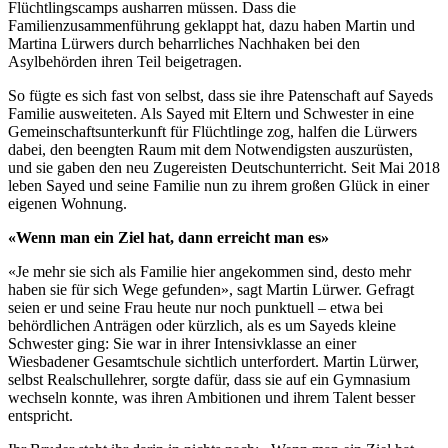
Flüchtlingscamps ausharren müssen. Dass die
Familienzusammenführung geklappt hat, dazu haben Martin und
Martina Lürwers durch beharrliches Nachhaken bei den
Asylbehörden ihren Teil beigetragen.
So fügte es sich fast von selbst, dass sie ihre Patenschaft auf Sayeds
Familie ausweiteten. Als Sayed mit Eltern und Schwester in eine
Gemeinschaftsunterkunft für Flüchtlinge zog, halfen die Lürwers
dabei, den beengten Raum mit dem Notwendigsten auszurüsten,
und sie gaben den neu Zugereisten Deutschunterricht. Seit Mai 2018
leben Sayed und seine Familie nun zu ihrem großen Glück in einer
eigenen Wohnung.
«Wenn man ein Ziel hat, dann erreicht man es»
«Je mehr sie sich als Familie hier angekommen sind, desto mehr
haben sie für sich Wege gefunden», sagt Martin Lürwer. Gefragt
seien er und seine Frau heute nur noch punktuell – etwa bei
behördlichen Anträgen oder kürzlich, als es um Sayeds kleine
Schwester ging: Sie war in ihrer Intensivklasse an einer
Wiesbadener Gesamtschule sichtlich unterfordert. Martin Lürwer,
selbst Realschullehrer, sorgte dafür, dass sie auf ein Gymnasium
wechseln konnte, was ihren Ambitionen und ihrem Talent besser
entspricht.