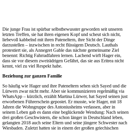
Die junge Frau ist spürbar selbstbewusster geworden seit unseren
letzten Treffen, sie hat ihren eigenen Kopf und scheut sich nicht,
liebevoll kabbelnd mit ihren Pateneltern, ihre Sicht der Dinge
darzustellen – inzwischen in recht flüssigem Deutsch. Lauthals
protestiert sie, als Annegret Gable das nächste gemeinsame Ziel
benennt: Richtig Fahrradfahren lernen. Lachend wirft Hager ein,
dass sie vor diesem zweirädrigen Gefährt, das sie aus Eritrea nicht
kennt, viel zu viel Respekt habe.
Beziehung zur ganzen Familie
So häufig wie Hager und ihre Pateneltern sehen sich Sayed und die
Lürwers zwar nicht mehr. Aber sie kommunizieren regelmäßig via
WhatsApp – kürzlich, erzählt Martina Lürwer, hat Sayed seinen just
erworbenen Führerschein gepostet. Er musste, wie Hager, mit 18
Jahren die Wohngruppe des Antoniusheims verlassen, aber in
seinem Leben gab es dann eine beglückende Wendung: Nach seinen
drei großen Geschwistern, die schon länger in Deutschland leben,
gelangten 2018 auch seine Eltern und seine jüngere Schwester nach
Wiesbaden. Zuletzt hatten sie in einem der großen griechischen