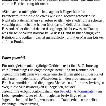
enorme Bereicherung für uns.»
«Sie machen mich glücklich», sagt auch Hager über ihre
Pateneltern, für die sie so etwas wie eine Tochter geworden ist.
Nicht alle Patenschaften verlaufen so glatt; etwa jede fünfte scheitert
vorzeitig und nicht alle haben über das offizielle Jahr hinaus
Bestand. Aber die, bei denen das gelingt, bleibt etwas auf Dauer,
was für beide Seiten kostbar ist. «Dieses Band ist unabhängig von
Religion und Kultur – das ist menschlich», bringt es Martina Lürwer
auf den Punkt.
–
Paten gesucht!
Für unbegleitete minderjährige Geflüchtete ist ihr 18. Geburtstag
kein Freudentag: Die engmaschige Betreuung im Rahmen der
Jugendhilfe fällt dann weg, erzieherische Hilfen gibt es in der Regel
nicht mehr – jedenfalls in Wiesbaden. Um den problematischen
Bruch abzumildern und die jungen Menschen auf ihrem schwierigen
Weg in die Selbstständigkeit zu begleiten, hat der
Jugendhilfeverbund Antoniusheim das
Projekt «Antoniuspaten»
ins
Leben gerufen. Über ein Jahr begleiten Freiwillige einen
Jugendlichen und helfen, wo es not tut. Dabei erhalten sie selbst
vielfältige Unterstützung.