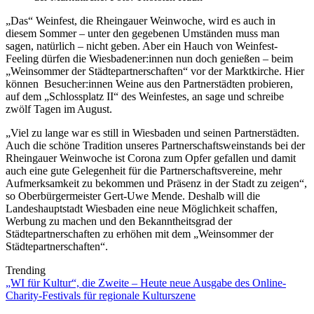
„Das“ Weinfest, die Rheingauer Weinwoche, wird es auch in
diesem Sommer – unter den gegebenen Umständen muss man
sagen, natürlich – nicht geben. Aber ein Hauch von Weinfest-
Feeling dürfen die Wiesbadener:innen nun doch genießen – beim
„Weinsommer der Städtepartnerschaften“ vor der Marktkirche. Hier
können Besucher:innen Weine aus den Partnerstädten probieren,
auf dem „Schlossplatz II“ des Weinfestes, an sage und schreibe
zwölf Tagen im August.
„Viel zu lange war es still in Wiesbaden und seinen Partnerstädten.
Auch die schöne Tradition unseres Partnerschaftsweinstands bei der
Rheingauer Weinwoche ist Corona zum Opfer gefallen und damit
auch eine gute Gelegenheit für die Partnerschaftsvereine, mehr
Aufmerksamkeit zu bekommen und Präsenz in der Stadt zu zeigen“,
so Oberbürgermeister Gert-Uwe Mende. Deshalb will die
Landeshauptstadt Wiesbaden eine neue Möglichkeit schaffen,
Werbung zu machen und den Bekanntheitsgrad der
Städtepartnerschaften zu erhöhen mit dem „Weinsommer der
Städtepartnerschaften“.
Trending
„WI für Kultur“, die Zweite – Heute neue Ausgabe des Online-
Charity-Festivals für regionale Kulturszene