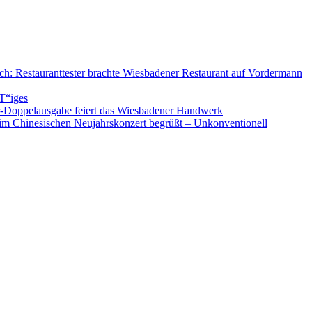
ch: Restauranttester brachte Wiesbadener Restaurant auf Vordermann
T“iges
r-Doppelausgabe feiert das Wiesbadener Handwerk
eim Chinesischen Neujahrskonzert begrüßt – Unkonventionell