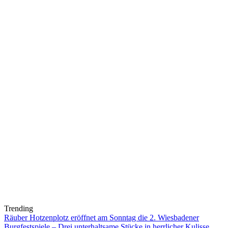
Trending
Räuber Hotzenplotz eröffnet am Sonntag die 2. Wiesbadener
Burgfestspiele – Drei unterhaltsame Stücke in herrlicher Kulisse