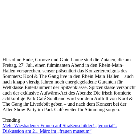
Hits ohne Ende, Groove und Gute Laune sind die Zutaten, die am
Freitag, 27. Juli, einen fulminanten Abend in den Rhein-Main-
Hallen versprechen. sensor präsentiert das Konzerterereignis des
Sommers: Kool & The Gang live in den Rhein-Main-Hallen – auch
nach knapp vierzig Jahren noch energiegeladene Garanten für
Weltklasse-Entertainment der Spitzenklasse. Spitzenklasse verspricht
auch der exklusive Aufwärm-Act des Abends: Die frisch formierte
achtköpfige Park Café Soulband wird vor dem Auftritt von Kool &
The Gang ihr Livedebüt geben – und nach dem Konzert bei der
After Show Party im Park Café weiter für Stimmung sorgen.
Trending
Mehr Wiesbadener Frauen auf Straßenschilder! „femorial“-
Diskussion am 21. März im „frauen museum“