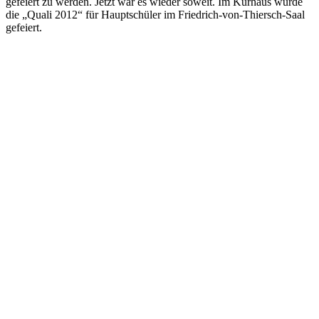
gefeiert zu werden. Jetzt war es wieder soweit. Im Kurhaus wurde
die „Quali 2012“ für Hauptschüler im Friedrich-von-Thiersch-Saal
gefeiert.