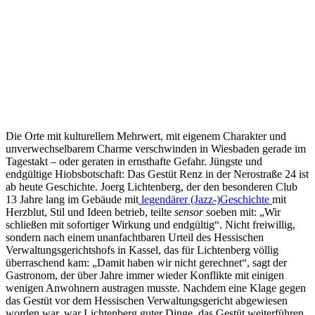
Die Orte mit kulturellem Mehrwert, mit eigenem Charakter und
unverwechselbarem Charme verschwinden in Wiesbaden gerade im
Tagestakt – oder geraten in ernsthafte Gefahr. Jüngste und
endgültige Hiobsbotschaft: Das Gestüt Renz in der Nerostraße 24 ist
ab heute Geschichte. Joerg Lichtenberg, der den besonderen Club
13 Jahre lang im Gebäude mit
legendärer (Jazz-)Geschichte
mit
Herzblut, Stil und Ideen betrieb, teilte
sensor
soeben mit: „Wir
schließen mit sofortiger Wirkung und endgültig“. Nicht freiwillig,
sondern nach einem unanfachtbaren Urteil des Hessischen
Verwaltungsgerichtshofs in Kassel, das für Lichtenberg völlig
überraschend kam: „Damit haben wir nicht gerechnet“, sagt der
Gastronom, der über Jahre immer wieder Konflikte mit einigen
wenigen Anwohnern austragen musste. Nachdem eine Klage gegen
das Gestüt vor dem Hessischen Verwaltungsgericht abgewiesen
worden war, war Lichtenberg guter Dinge, das Gestüt weiterführen