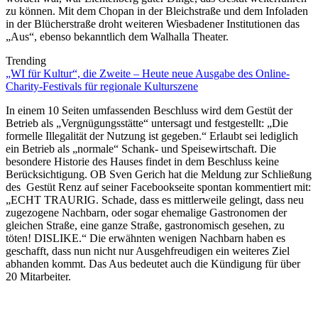
zu können. Mit dem Chopan in der Bleichstraße und dem Infoladen
in der Blücherstraße droht weiteren Wiesbadener Institutionen das
„Aus“, ebenso bekanntlich dem Walhalla Theater.
Trending
„WI für Kultur“, die Zweite – Heute neue Ausgabe des Online-
Charity-Festivals für regionale Kulturszene
In einem 10 Seiten umfassenden Beschluss wird dem Gestüt der
Betrieb als „Vergnügungsstätte“ untersagt und festgestellt: „Die
formelle Illegalität der Nutzung ist gegeben.“ Erlaubt sei lediglich
ein Betrieb als „normale“ Schank- und Speisewirtschaft. Die
besondere Historie des Hauses findet in dem Beschluss keine
Berücksichtigung. OB Sven Gerich hat die Meldung zur Schließung
des Gestüt Renz auf seiner Facebookseite spontan kommentiert mit:
„ECHT TRAURIG. Schade, dass es mittlerweile gelingt, dass neu
zugezogene Nachbarn, oder sogar ehemalige Gastronomen der
gleichen Straße, eine ganze Straße, gastronomisch gesehen, zu
töten! DISLIKE.“ Die erwähnten wenigen Nachbarn haben es
geschafft, dass nun nicht nur Ausgehfreudigen ein weiteres Ziel
abhanden kommt. Das Aus bedeutet auch die Kündigung für über
20 Mitarbeiter.