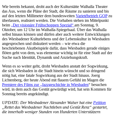
Wie bereits bekannt, droht auch der Kulturstätte Walhalla Theater
das Aus, wenn die Pläne der Stadt, die Räume zu sanieren und bis
auf den letzten Millimeter dem bundesweiten
Varietébetrieb GOP
zu
überlassen, realisiert werden. Die Vorhaben stehen im Mittelpunkt
beim
„Der visionäre Frühschoppen Spezial“
am Sonntag, 9.
Oktober, um 12 Uhr im Walhalla-Spiegelsaal. Über das Walhalla
selbst hinaus können und dürfen aber auch weitere Entwicklungen
des Wiesbadener Kulturlebens und der Lebenskultur in Wiesbaden
angesprochen und diskutiert werden – wie etwa die
beschriebenen Akutbeispiele dafür, dass Wiesbaden gerade einiges
flöten geht von dem, was elementar wichtig ist für eine Stadt auf der
Suche nach Identität, Dynamik und Anziehungskraft.
Wenn es so weiter geht, droht Wiesbaden anstatt der Sogwirkung,
die sich Wiesbaden in die Stadt hinein wünscht und so dringend
nötig hat, eine fatale Sogwirkung aus der Stadt hinaus. Joerg
Lichtenberg, der heute Abend mit flauem Gefühl im Magen die
Premiere des Films zur „Jazzgeschichte in Wiesbaden
“ besuchen
wird, in dem auch das Gestüt gewürdigt wird, hat sein Kommen für
Sonntag bereits angekündigt.
UPDATE: Der Wiesbadener Alexander Walser hat eine
Petition
„Rettet das Wiesbadener Nachtleben und Gestüt Renz“ gestartet,
die innerhalb weniger Stunden von Hunderten Unterstützern