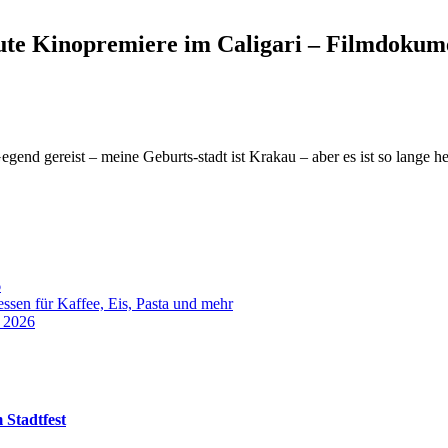
eute Kinopremiere im Caligari – Filmdoku
nd gereist – meine Geburts-stadt ist Krakau – aber es ist so lange her, 
6
sen für Kaffee, Eis, Pasta und mehr
t 2026
 Stadtfest