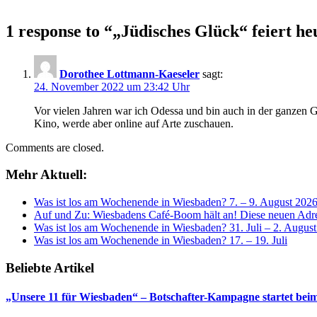
1 response to “
„Jüdisches Glück“ feiert h
Dorothee Lottmann-Kaeseler
sagt:
24. November 2022 um 23:42 Uhr
Vor vielen Jahren war ich Odessa und bin auch in der ganzen Gege
Kino, werde aber online auf Arte zuschauen.
Comments are closed.
Mehr Aktuell:
Was ist los am Wochenende in Wiesbaden? 7. – 9. August 202
Auf und Zu: Wiesbadens Café-Boom hält an! Diese neuen Adres
Was ist los am Wochenende in Wiesbaden? 31. Juli – 2. Augus
Was ist los am Wochenende in Wiesbaden? 17. – 19. Juli
Beliebte Artikel
„Unsere 11 für Wiesbaden“ – Botschafter-Kampagne startet beim