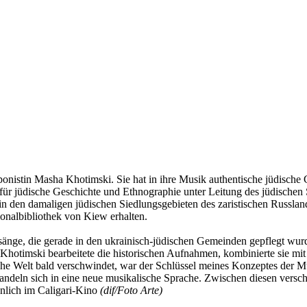
nistin Masha Khotimski. Sie hat in ihre Musik authentische jüdisch
 für jüdische Geschichte und Ethnographie unter Leitung des jüdischen
 den damaligen jüdischen Siedlungsgebieten des zaristischen Russlan
onalbibliothek von Kiew erhalten.
sänge, die gerade in den ukrainisch-jüdischen Gemeinden gepflegt wurd
 Khotimski bearbeitete die historischen Aufnahmen, kombinierte sie mit
he Welt bald verschwindet, war der Schlüssel meines Konzeptes der 
deln sich in eine neue musikalische Sprache. Zwischen diesen verschi
nlich im Caligari-Kino
(dif/Foto Arte)