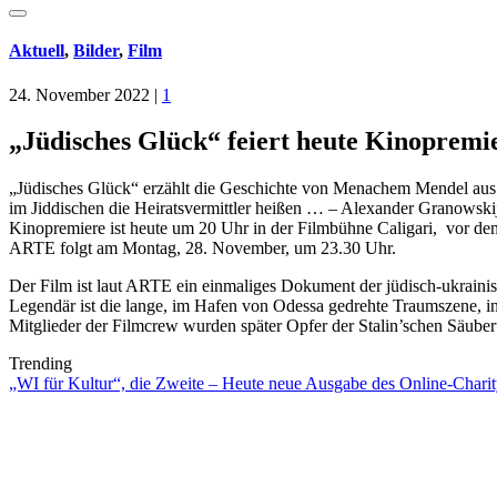
Aktuell
,
Bilder
,
Film
24. November 2022
|
1
„Jüdisches Glück“ feiert heute Kinoprem
„Jüdisches Glück“ erzählt die Geschichte von Menachem Mendel aus de
im Jiddischen die Heiratsvermittler heißen … – Alexander Granowskij
Kinopremiere ist heute um 20 Uhr in der Filmbühne Caligari, vor de
ARTE folgt am Montag, 28. November, um 23.30 Uhr.
Der Film ist laut ARTE ein einmaliges Dokument der jüdisch-ukraini
Legendär ist die lange, im Hafen von Odessa gedrehte Traumszene, i
Mitglieder der Filmcrew wurden später Opfer der Stalin’schen Säube
Trending
„WI für Kultur“, die Zweite – Heute neue Ausgabe des Online-Charity