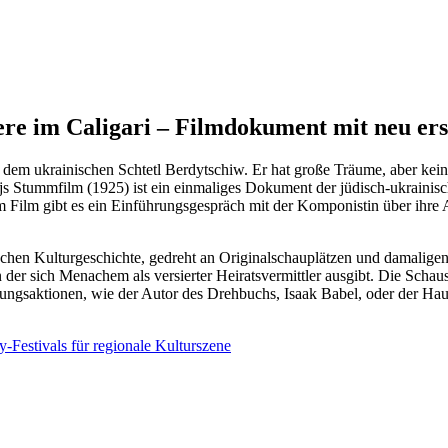
iere im Caligari – Filmdokument mit neu e
m ukrainischen Schtetl Berdytschiw. Er hat große Träume, aber keinen
s Stummfilm (1925) ist ein einmaliges Dokument der jüdisch-ukrainisc
m Film gibt es ein Einführungsgespräch mit der Komponistin über ihre
schen Kulturgeschichte, gedreht an Originalschauplätzen und damalige
n der sich Menachem als versierter Heiratsvermittler ausgibt. Die Sc
rungsaktionen, wie der Autor des Drehbuchs, Isaak Babel, oder der H
-Festivals für regionale Kulturszene