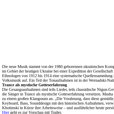
Die neue Musik stammt von der 1980 geborennen ukrainischen Kompo
im Gebiet der heutigen Ukraine bei einer Expedition der Gesellschaft
Ethnologen von 1912 bis 1914 eine systematische Quellensammlung in
Volksmusik auf. Ein Teil der Tonaufnahmen ist in der Wernadski-Nati
Trance als mystische Gotteserfahrung
Die Gesangsaufnahmen sind teils Lieder, teils chassidische Nigun-Ge
die Sänger in Trance als mystische Gotteserfahrung versetzen. Masha
zu einem großen Klangraum an. „Die Vorahnung, dass diese gemütlic
Keyboard, Bass, Sounddesign mit den historischen Aufnahmen, verwan
Khotimski in Kürze ihre Arbeitsweise – und ausführlicher heute persö
Hier
geht es zur Vorschau mit Trailer.