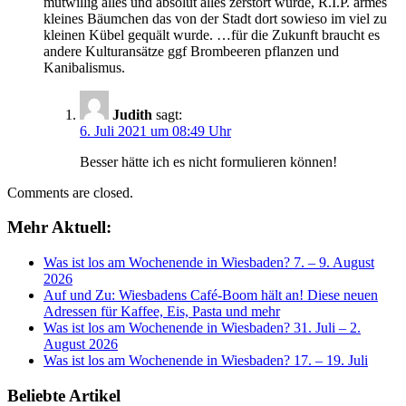
mutwillig alles und absolut alles zerstört würde, R.I.P. armes
kleines Bäumchen das von der Stadt dort sowieso im viel zu
kleinen Kübel gequält wurde. …für die Zukunft braucht es
andere Kulturansätze ggf Brombeeren pflanzen und
Kanibalismus.
Judith
sagt:
6. Juli 2021 um 08:49 Uhr
Besser hätte ich es nicht formulieren können!
Comments are closed.
Mehr Aktuell:
Was ist los am Wochenende in Wiesbaden? 7. – 9. August
2026
Auf und Zu: Wiesbadens Café-Boom hält an! Diese neuen
Adressen für Kaffee, Eis, Pasta und mehr
Was ist los am Wochenende in Wiesbaden? 31. Juli – 2.
August 2026
Was ist los am Wochenende in Wiesbaden? 17. – 19. Juli
Beliebte Artikel