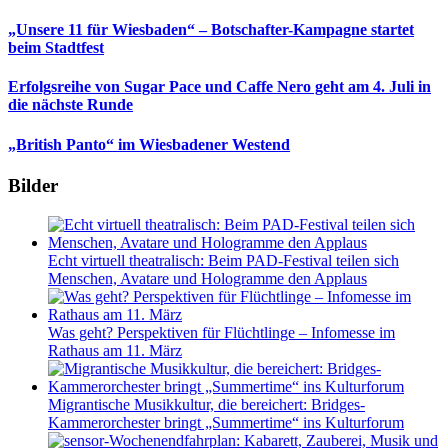
„Unsere 11 für Wiesbaden“ – Botschafter-Kampagne startet
beim Stadtfest
Erfolgsreihe von Sugar Pace und Caffe Nero geht am 4. Juli in
die nächste Runde
„British Panto“ im Wiesbadener Westend
Bilder
Echt virtuell theatralisch: Beim PAD-Festival teilen sich
Menschen, Avatare und Hologramme den Applaus
Was geht? Perspektiven für Flüchtlinge – Infomesse im
Rathaus am 11. März
Migrantische Musikkultur, die bereichert: Bridges-
Kammerorchester bringt „Summertime“ ins Kulturforum