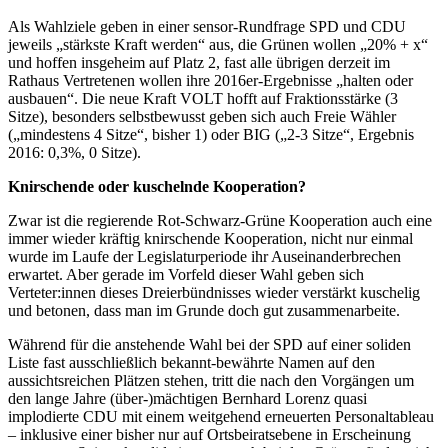
Als Wahlziele geben in einer sensor-Rundfrage SPD und CDU
jeweils „stärkste Kraft werden“ aus, die Grünen wollen „20% + x“
und hoffen insgeheim auf Platz 2, fast alle übrigen derzeit im
Rathaus Vertretenen wollen ihre 2016er-Ergebnisse „halten oder
ausbauen“. Die neue Kraft VOLT hofft auf Fraktionsstärke (3
Sitze), besonders selbstbewusst geben sich auch Freie Wähler
(„mindestens 4 Sitze“, bisher 1) oder BIG („2-3 Sitze“, Ergebnis
2016: 0,3%, 0 Sitze).
Knirschende oder kuschelnde Kooperation?
Zwar ist die regierende Rot-Schwarz-Grüne Kooperation auch eine
immer wieder kräftig knirschende Kooperation, nicht nur einmal
wurde im Laufe der Legislaturperiode ihr Auseinanderbrechen
erwartet. Aber gerade im Vorfeld dieser Wahl geben sich
Verteter:innen dieses Dreierbündnisses wieder verstärkt kuschelig
und betonen, dass man im Grunde doch gut zusammenarbeite.
Während für die anstehende Wahl bei der SPD auf einer soliden
Liste fast ausschließlich bekannt-bewährte Namen auf den
aussichtsreichen Plätzen stehen, tritt die nach den Vorgängen um
den lange Jahre (über-)mächtigen Bernhard Lorenz quasi
implodierte CDU mit einem weitgehend erneuerten Personaltableau
– inklusive einer bisher nur auf Ortsbeiratsebene in Erscheinung