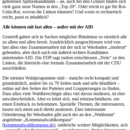
getretenen Spitzenkandidatin – an, auch bei den Grünen finden sich
viele ganz neue Namen in den „Top 20“. Oder reicht es gar für Rot-
Grün-Rot, wovon die Linken träumen? Und wenn es rechnerisch
reicht, passt es inhaltlich?
Alle können mit fast allen – außer mit der AfD
Generell gaben sich in Sachen möglicher Bündnisse so ziemlich alle
zu allem und allen bereit. Ausdrücklich ausgeschlossen wird von
fast allen eine Zusammenarbeit mit der sich in Wiesbaden „moderat“
gebenden, aber doch auch mit äußerst rechten Kandidaten
antretenden AfD. Die FDP sagt zudem entschlossen „Nein“ zu den
Linken, die ihrerseits eine formale Zusammenarbeit mit der CDU
ausschließen.
Die meisten Wahlprogramme sind – manche recht kompakt und
grundsätzlich, andere bis zu 70 Seiten stark und sehr detailliert –
online auf den Seiten der Parteien und Gruppierungen zu finden.
Dass allzu viele Wahlberechtigte allzu viel davon studieren, ist eher
unwahrscheinlich. Aber es lohnt sich, mal reinzuschmökern, um
einen Eindruck zu bekommen. Spezielle Themen, die interessieren,
lassen sich meist auch direkt ansteuern. Eine interessante
Orientierung für Wiesbaden gibt auch der an den „Wahlomat“
angelehnte „Kommunalwahlkompass“
(
kommunalwahlkompass.de
), zahlreiche weitere Möglichkeiten, sich