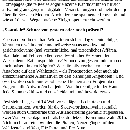
Homepages (die teilweise sogar einzelne Kandidat:innen für sich
aufwändig anlegen), mit digitalen Veranstaltungen und mehr denn je
über die Sozialen Medien. Auch hier eine spannende Frage, ob und
wie auf diesen Wegen welche Zielgruppen erreicht werden.
„Skandale“ Schnee von gestern oder noch präsent?
Ebenso unvorhersehbar: Wie wirken sich schlagzeilenträchtige,
Vertrauen erschütternde und teilweise staatsanwalts- und
gerichtsrelevante (mal vermeintliche, mal tatsächliche) Affären,
Skandale und Fehlverhalten verantwortlicher Personen der
Wiesbadener Rathauspolitik aus? Schnee von gestern oder immer
noch präsent in den Köpfen? Wie attraktiv erscheinen neue
Angebote auf den Wahlzetteln – als Protestoption oder auch als
ernstzunehmende Alternativen zu den bisherigen Angeboten? Und
(wie) wirken sich bundespolitische Themen aus? Fragen über
Fragen – die Antwort/en hat jede:r Wahlberechtigte in der Hand:
Jede Stimme zählt – und entscheidet mit und bewirkt etwas.
Fest steht: Insgesamt 14 Wahlvorschläge, also Parteien und
Gruppierungen, wurden für die Stadtverordnetenwahl (parallel
werden auch Ortsbeiräte und Ausländerbeirat gewählt) zugelassen,
zwei Wahlvorschläge mehr als bei der letzten Kommunalwahl 2016.
Nicht mehr antreten werden die Piraten, Neuzugänge auf dem
Wahlzettel sind Volt, Die Partei und Pro Auto.