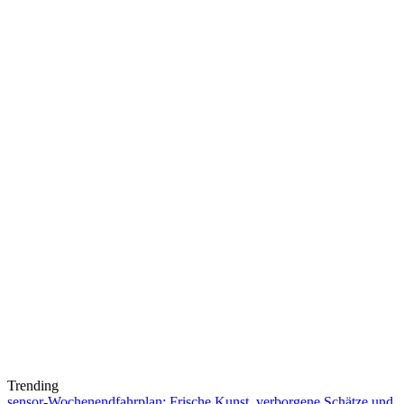
Trending
sensor-Wochenendfahrplan: Frische Kunst, verborgene Schätze und