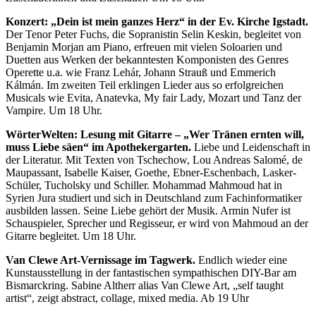
Konzert: „Dein ist mein ganzes Herz“ in der Ev. Kirche Igstadt.
Der Tenor Peter Fuchs, die Sopranistin Selin Keskin, begleitet von
Benjamin Morjan am Piano, erfreuen mit vielen Soloarien und
Duetten aus Werken der bekanntesten Komponisten des Genres
Operette u.a. wie Franz Lehár, Johann Strauß und Emmerich
Kálmán. Im zweiten Teil erklingen Lieder aus so erfolgreichen
Musicals wie Evita, Anatevka, My fair Lady, Mozart und Tanz der
Vampire. Um 18 Uhr.
WörterWelten: Lesung mit Gitarre – „Wer Tränen ernten will,
muss Liebe säen“ im Apothekergarten.
Liebe und Leidenschaft in
der Literatur. Mit Texten von Tschechow, Lou Andreas Salomé, de
Maupassant, Isabelle Kaiser, Goethe, Ebner-Eschenbach, Lasker-
Schüler, Tucholsky und Schiller. Mohammad Mahmoud hat in
Syrien Jura studiert und sich in Deutschland zum Fachinformatiker
ausbilden lassen. Seine Liebe gehört der Musik. Armin Nufer ist
Schauspieler, Sprecher und Regisseur, er wird von Mahmoud an der
Gitarre begleitet. Um 18 Uhr.
Van Clewe Art-Vernissage im Tagwerk.
Endlich wieder eine
Kunstausstellung in der fantastischen sympathischen DIY-Bar am
Bismarckring. Sabine Altherr alias Van Clewe Art, „self taught
artist“, zeigt abstract, collage, mixed media. Ab 19 Uhr