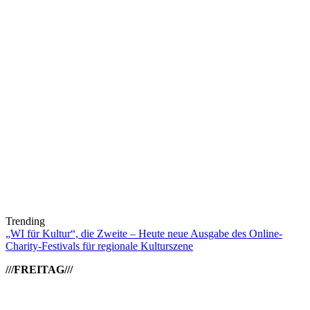
Trending
„WI für Kultur“, die Zweite – Heute neue Ausgabe des Online-
Charity-Festivals für regionale Kulturszene
///FREITAG///