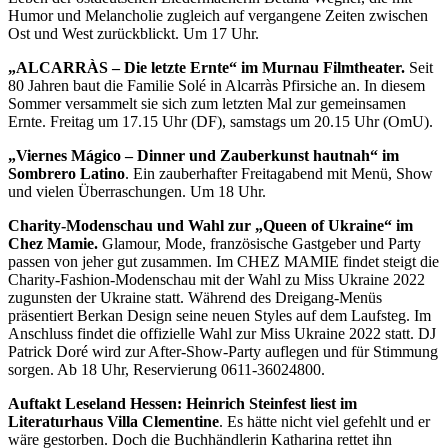
Humor und Melancholie zugleich auf vergangene Zeiten zwischen
Ost und West zurückblickt. Um 17 Uhr.
„ALCARRÀS – Die letzte Ernte“ im Murnau Filmtheater.
Seit
80 Jahren baut die Familie Solé in Alcarràs Pfirsiche an. In diesem
Sommer versammelt sie sich zum letzten Mal zur gemeinsamen
Ernte. Freitag um 17.15 Uhr (DF), samstags um 20.15 Uhr (OmU).
„Viernes Mágico – Dinner und Zauberkunst hautnah“ im
Sombrero Latino
. Ein zauberhafter Freitagabend mit Menü, Show
und vielen Überraschungen. Um 18 Uhr.
Charity-Modenschau und Wahl zur „Queen of Ukraine“ im
Chez Mamie.
Glamour, Mode, französische Gastgeber und Party
passen von jeher gut zusammen. Im CHEZ MAMIE findet steigt die
Charity-Fashion-Modenschau mit der Wahl zu Miss Ukraine 2022
zugunsten der Ukraine statt. Während des Dreigang-Menüs
präsentiert Berkan Design seine neuen Styles auf dem Laufsteg. Im
Anschluss findet die offizielle Wahl zur Miss Ukraine 2022 statt. DJ
Patrick Doré wird zur After-Show-Party auflegen und für Stimmung
sorgen. Ab 18 Uhr, Reservierung 0611-36024800.
Auftakt Leseland Hessen: Heinrich Steinfest liest im
Literaturhaus Villa Clementine
. Es hätte nicht viel gefehlt und er
wäre gestorben. Doch die Buchhändlerin Katharina rettet ihn