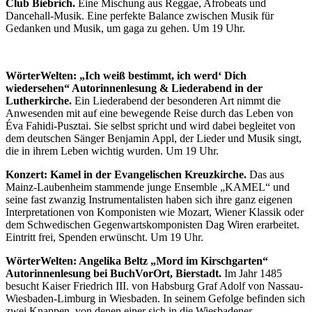
Club Biebrich.
Eine Mischung aus Reggae, Afrobeats und
Dancehall-Musik. Eine perfekte Balance zwischen Musik für
Gedanken und Musik, um gaga zu gehen. Um 19 Uhr.
WörterWelten: „Ich weiß bestimmt, ich werd‘ Dich
wiedersehen“ Autorinnenlesung & Liederabend in der
Lutherkirche.
Ein Liederabend der besonderen Art nimmt die
Anwesenden mit auf eine bewegende Reise durch das Leben von
Éva Fahidi-Pusztai. Sie selbst spricht und wird dabei begleitet von
dem deutschen Sänger Benjamin Appl, der Lieder und Musik singt,
die in ihrem Leben wichtig wurden. Um 19 Uhr.
Konzert: Kamel in der Evangelischen Kreuzkirche.
Das aus
Mainz-Laubenheim stammende junge Ensemble „KAMEL“ und
seine fast zwanzig Instrumentalisten haben sich ihre ganz eigenen
Interpretationen von Komponisten wie Mozart, Wiener Klassik oder
dem Schwedischen Gegenwartskomponisten Dag Wiren erarbeitet.
Eintritt frei, Spenden erwünscht. Um 19 Uhr.
WörterWelten: Angelika Beltz „Mord im Kirschgarten“
Autorinnenlesung bei BuchVorOrt, Bierstadt.
Im Jahr 1485
besucht Kaiser Friedrich III. von Habsburg Graf Adolf von Nassau-
Wiesbaden-Limburg in Wiesbaden. In seinem Gefolge befinden sich
zwei Knappen, von denen einer sich in die Wiesbadener