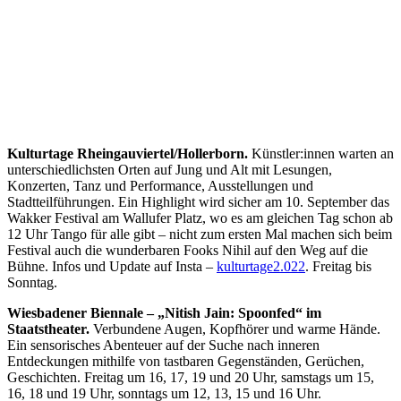
Kulturtage Rheingauviertel/Hollerborn.
Künstler:innen warten an
unterschiedlichsten Orten auf Jung und Alt mit Lesungen,
Konzerten, Tanz und Performance, Ausstellungen und
Stadtteilführungen. Ein Highlight wird sicher am 10. September das
Wakker Festival am Wallufer Platz, wo es am gleichen Tag schon ab
12 Uhr Tango für alle gibt – nicht zum ersten Mal machen sich beim
Festival auch die wunderbaren Fooks Nihil auf den Weg auf die
Bühne. Infos und Update auf Insta –
kulturtage2.022
. Freitag bis
Sonntag.
Wiesbadener Biennale – „Nitish Jain: Spoonfed“ im
Staatstheater.
Verbundene Augen, Kopfhörer und warme Hände.
Ein sensorisches Abenteuer auf der Suche nach inneren
Entdeckungen mithilfe von tastbaren Gegenständen, Gerüchen,
Geschichten. Freitag um 16, 17, 19 und 20 Uhr, samstags um 15,
16, 18 und 19 Uhr, sonntags um 12, 13, 15 und 16 Uhr.