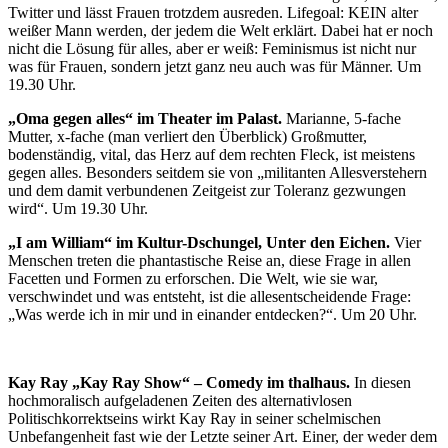
Twitter und lässt Frauen trotzdem ausreden. Lifegoal: KEIN alter
weißer Mann werden, der jedem die Welt erklärt. Dabei hat er noch
nicht die Lösung für alles, aber er weiß: Feminismus ist nicht nur
was für Frauen, sondern jetzt ganz neu auch was für Männer. Um
19.30 Uhr.
„Oma gegen alles“ im Theater im Palast.
Marianne, 5-fache
Mutter, x-fache (man verliert den Überblick) Großmutter,
bodenständig, vital, das Herz auf dem rechten Fleck, ist meistens
gegen alles. Besonders seitdem sie von „militanten Allesverstehern
und dem damit verbundenen Zeitgeist zur Toleranz gezwungen
wird“. Um 19.30 Uhr.
„I am William“ im Kultur-Dschungel, Unter den Eichen.
Vier
Menschen treten die phantastische Reise an, diese Frage in allen
Facetten und Formen zu erforschen. Die Welt, wie sie war,
verschwindet und was entsteht, ist die allesentscheidende Frage:
„Was werde ich in mir und in einander entdecken?“. Um 20 Uhr.
Kay Ray „Kay Ray Show“ – Comedy im thalhaus.
In diesen
hochmoralisch aufgeladenen Zeiten des alternativlosen
Politischkorrektseins wirkt Kay Ray in seiner schelmischen
Unbefangenheit fast wie der Letzte seiner Art. Einer, der weder dem