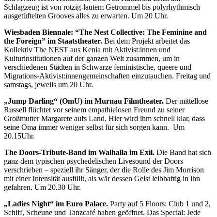
Schlagzeug ist von rotzig-lautem Getrommel bis polyrhythmisch
ausgetüftelten Grooves alles zu erwarten. Um 20 Uhr.
Wiesbaden Biennale: “The Nest Collective: The Feminine and
the Foreign” im Staatstheater.
Bei dem Projekt arbeitet das
Kollektiv The NEST aus Kenia mit Aktivist:innen und
Kulturinstitutionen auf der ganzen Welt zusammen, um in
verschiedenen Städten in Schwarze feministische, queere und
Migrations-Aktivist:innengemeinschaften einzutauchen. Freitag und
samstags, jeweils um 20 Uhr.
„Jump Darling“ (OmU) im Murnau Filmtheater.
Der mittellose
Russell flüchtet vor seinem empathielosen Freund zu seiner
Großmutter Margarete aufs Land. Hier wird ihm schnell klar, dass
seine Oma immer weniger selbst für sich sorgen kann. Um
20.15Uhr.
The Doors-Tribute-Band im Walhalla im Exil.
Die Band hat sich
ganz dem typischen psychedelischen Livesound der Doors
verschrieben – speziell ihr Sänger, der die Rolle des Jim Morrison
mit einer Intensität ausfüllt, als wär dessen Geist leibhaftig in ihn
gefahren. Um 20.30 Uhr.
„Ladies Night“ im Euro Palace.
Party auf 5 Floors: Club 1 und 2,
Schiff, Scheune und Tanzcafé haben geöffnet. Das Special: Jede