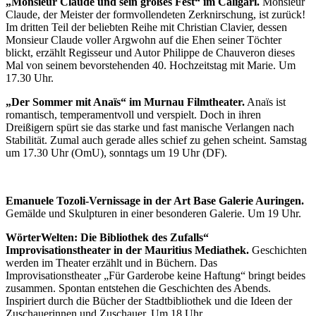
„Monsieur Claude und sein großes Fest“ im Caligari.
Monsieur
Claude, der Meister der formvollendeten Zerknirschung, ist zurück!
Im dritten Teil der beliebten Reihe mit Christian Clavier, dessen
Monsieur Claude voller Argwohn auf die Ehen seiner Töchter
blickt, erzählt Regisseur und Autor Philippe de Chauveron dieses
Mal von seinem bevorstehenden 40. Hochzeitstag mit Marie. Um
17.30 Uhr.
„Der Sommer mit Anaïs“ im Murnau Filmtheater.
Anaïs ist
romantisch, temperamentvoll und verspielt. Doch in ihren
Dreißigern spürt sie das starke und fast manische Verlangen nach
Stabilität. Zumal auch gerade alles schief zu gehen scheint. Samstag
um 17.30 Uhr (OmU), sonntags um 19 Uhr (DF).
Emanuele Tozoli-Vernissage in der Art Base Galerie Auringen.
Gemälde und Skulpturen in einer besonderen Galerie. Um 19 Uhr.
WörterWelten: Die Bibliothek des Zufalls“
Improvisationstheater in der Mauritius Mediathek.
Geschichten
werden im Theater erzählt und in Büchern. Das
Improvisationstheater „Für Garderobe keine Haftung“ bringt beides
zusammen. Spontan entstehen die Geschichten des Abends.
Inspiriert durch die Bücher der Stadtbibliothek und die Ideen der
Zuschauerinnen und Zuschauer. Um 18 Uhr.