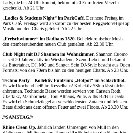
Lady, die bis 24 Uhr kommt, bekommt 20 Euro freien Verzehr
geschenkt. Ab 21 Uhr.
„Ladies & Students Night“ im ParkCafé.
Der neue Freitag im
Park Café. Freitags wird ab sofort zu der besten Reggaeton/HipHop
Musik und den Charts gefeiert. Ab 22 Uhr.
„Freischwimmer“ im Badhaus 1520.
Bei elektronischer Musik
den atemberaubenden neuen Club genießen. Ab 22.30 Uhr.
Club Night mit DJ Shannon im Wohnzimmer.
Shannon Cuomo
ist seit 20 Jahren aktiv im Wiesbadener Szene-Leben und bekannt
als Entertainer, DJ, MC und Sänger. Sein DJ-Style besteht aus Open
Formats: von den 70ern bis hin zu den heutigen Charts. Ab 23 Uhr.
Techno Party – Kollektiv Fünfsinn: „Hotpot“ im Schlachthof.
Es wird kochend heiß im Kesselhaus! Kollektiv 5Sinn lässt nichts
anbrennen. Technoide Bässe werden serviert von Carsten Roth,
Überkikz, Marmormetal, Toni Althaus, Pulte, Alths B2B Lucaabi.
Es wird ein Schmelztiegel an verschiedensten Zutaten und feinsten
Beats direkt aus dem offenen Feuer auf zwei Floors. Ab 23.30 Uhr.
///SAMSTAG///
Rhine Clean Up.
Jährlich landen Unmengen von Müll in den
Weltmeeren. Millionen von Tonnen Plastik belasten die Natur. Ein