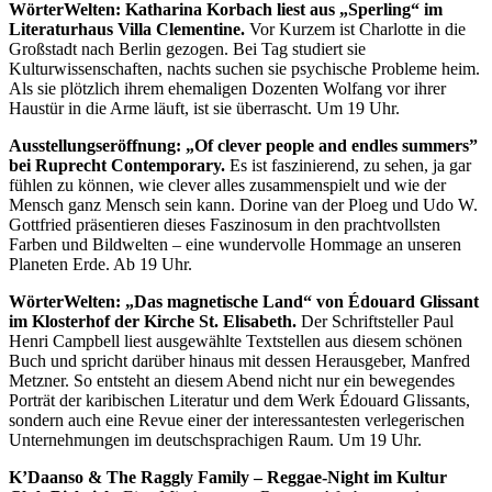
WörterWelten: Katharina Korbach liest aus „Sperling“ im
Literaturhaus Villa Clementine.
Vor Kurzem ist Charlotte in die
Großstadt nach Berlin gezogen. Bei Tag studiert sie
Kulturwissenschaften, nachts suchen sie psychische Probleme heim.
Als sie plötzlich ihrem ehemaligen Dozenten Wolfang vor ihrer
Haustür in die Arme läuft, ist sie überrascht. Um 19 Uhr.
Ausstellungseröffnung: „Of clever people and endles summers”
bei Ruprecht Contemporary.
Es ist faszinierend, zu sehen, ja gar
fühlen zu können, wie clever alles zusammenspielt und wie der
Mensch ganz Mensch sein kann. Dorine van der Ploeg und Udo W.
Gottfried präsentieren dieses Faszinosum in den prachtvollsten
Farben und Bildwelten – eine wundervolle Hommage an unseren
Planeten Erde. Ab 19 Uhr.
WörterWelten: „Das magnetische Land“ von Édouard Glissant
im Klosterhof der Kirche St. Elisabeth.
Der Schriftsteller Paul
Henri Campbell liest ausgewählte Textstellen aus diesem schönen
Buch und spricht darüber hinaus mit dessen Herausgeber, Manfred
Metzner. So entsteht an diesem Abend nicht nur ein bewegendes
Porträt der karibischen Literatur und dem Werk Édouard Glissants,
sondern auch eine Revue einer der interessantesten verlegerischen
Unternehmungen im deutschsprachigen Raum. Um 19 Uhr.
K’Daanso & The Raggly Family – Reggae-Night im Kultur