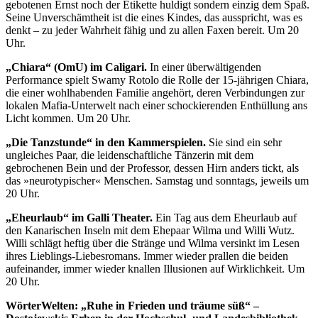
gebotenen Ernst noch der Etikette huldigt sondern einzig dem Spaß.
Seine Unverschämtheit ist die eines Kindes, das ausspricht, was es
denkt – zu jeder Wahrheit fähig und zu allen Faxen bereit. Um 20
Uhr.
„Chiara“ (OmU) im Caligari.
In einer überwältigenden
Performance spielt Swamy Rotolo die Rolle der 15-jährigen Chiara,
die einer wohlhabenden Familie angehört, deren Verbindungen zur
lokalen Mafia-Unterwelt nach einer schockierenden Enthüllung ans
Licht kommen. Um 20 Uhr.
„Die Tanzstunde“ in den Kammerspielen.
Sie sind ein sehr
ungleiches Paar, die leidenschaftliche Tänzerin mit dem
gebrochenen Bein und der Professor, dessen Hirn anders tickt, als
das »neurotypischer« Menschen. Samstag und sonntags, jeweils um
20 Uhr.
„Eheurlaub“ im Galli Theater.
Ein Tag aus dem Eheurlaub auf
den Kanarischen Inseln mit dem Ehepaar Wilma und Willi Wutz.
Willi schlägt heftig über die Stränge und Wilma versinkt im Lesen
ihres Lieblings-Liebesromans. Immer wieder prallen die beiden
aufeinander, immer wieder knallen Illusionen auf Wirklichkeit. Um
20 Uhr.
WörterWelten: „Ruhe in Frieden und träume süß“ –