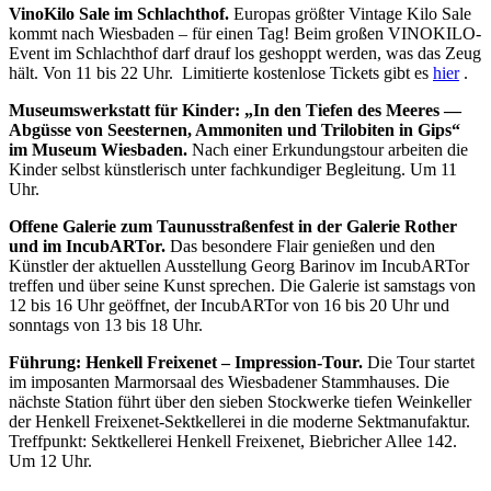
VinoKilo Sale im Schlachthof.
Europas größter Vintage Kilo Sale
kommt nach Wiesbaden – für einen Tag! Beim großen VINOKILO-
Event im Schlachthof darf drauf los geshoppt werden, was das Zeug
hält. Von 11 bis 22 Uhr. Limitierte kostenlose Tickets gibt es
hier
.
Museumswerkstatt für Kinder: „In den Tiefen des Meeres —
Abgüsse von Seesternen, Ammoniten und Trilobiten in Gips“
im Museum Wiesbaden.
Nach einer Erkundungstour arbeiten die
Kinder selbst künstlerisch unter fachkundiger Begleitung. Um 11
Uhr.
Offene Galerie zum Taunusstraßenfest in der Galerie Rother
und im IncubARTor.
Das besondere Flair genießen und den
Künstler der aktuellen Ausstellung Georg Barinov im IncubARTor
treffen und über seine Kunst sprechen. Die Galerie ist samstags von
12 bis 16 Uhr geöffnet, der IncubARTor von 16 bis 20 Uhr und
sonntags von 13 bis 18 Uhr.
Führung: Henkell Freixenet – Impression-Tour.
Die Tour startet
im imposanten Marmorsaal des Wiesbadener Stammhauses. Die
nächste Station führt über den sieben Stockwerke tiefen Weinkeller
der Henkell Freixenet-Sektkellerei in die moderne Sektmanufaktur.
Treffpunkt: Sektkellerei Henkell Freixenet, Biebricher Allee 142.
Um 12 Uhr.