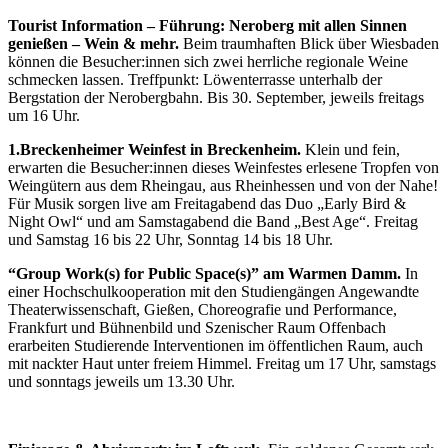
Tourist Information – Führung: Neroberg mit allen Sinnen
genießen – Wein & mehr.
Beim traumhaften Blick über Wiesbaden
können die Besucher:innen sich zwei herrliche regionale Weine
schmecken lassen. Treffpunkt: Löwenterrasse unterhalb der
Bergstation der Nerobergbahn. Bis 30. September, jeweils freitags
um 16 Uhr.
1.Breckenheimer Weinfest in Breckenheim.
Klein und fein,
erwarten die Besucher:innen dieses Weinfestes erlesene Tropfen von
Weingütern aus dem Rheingau, aus Rheinhessen und von der Nahe!
Für Musik sorgen live am Freitagabend das Duo „Early Bird &
Night Owl“ und am Samstagabend die Band „Best Age“. Freitag
und Samstag 16 bis 22 Uhr, Sonntag 14 bis 18 Uhr.
“Group Work(s) for Public Space(s)” am Warmen Damm.
In
einer Hochschulkooperation mit den Studiengängen Angewandte
Theaterwissenschaft, Gießen, Choreografie und Performance,
Frankfurt und Bühnenbild und Szenischer Raum Offenbach
erarbeiten Studierende Interventionen im öffentlichen Raum, auch
mit nackter Haut unter freiem Himmel. Freitag um 17 Uhr, samstags
und sonntags jeweils um 13.30 Uhr.