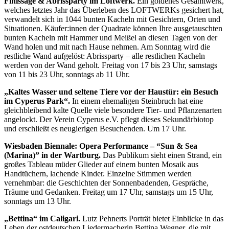
Finissage & Abrissparty im Loftwerk.
Ein goldenes Gesamtwerk,
welches letztes Jahr das Überleben des LOFTWERKs gesichert hat,
verwandelt sich in 1044 bunten Kacheln mit Gesichtern, Orten und
Situationen. Käufer:innen der Quadrate können Ihre ausgetauschten
bunten Kacheln mit Hammer und Meißel an diesen Tagen von der
Wand holen und mit nach Hause nehmen. Am Sonntag wird die
restliche Wand aufgelöst: Abrissparty – alle restlichen Kacheln
werden von der Wand geholt. Freitag von 17 bis 23 Uhr, samstags
von 11 bis 23 Uhr, sonntags ab 11 Uhr.
„Kaltes Wasser und seltene Tiere vor der Haustür: ein Besuch
im Cyperus Park“.
In einem ehemaligen Steinbruch hat eine
gleichbleibend kalte Quelle viele besondere Tier- und Pflanzenarten
angelockt. Der Verein Cyperus e.V. pflegt dieses Sekundärbiotop
und erschließt es neugierigen Besuchenden. Um 17 Uhr.
Wiesbaden Biennale: Opera Performance – “Sun & Sea
(Marina)” in der Wartburg.
Das Publikum sieht einen Strand, ein
großes Tableau müder Glieder auf einem bunten Mosaik aus
Handtüchern, lachende Kinder. Einzelne Stimmen werden
vernehmbar: die Geschichten der Sonnenbadenden, Gespräche,
Träume und Gedanken. Freitag um 17 Uhr, samstags um 15 Uhr,
sonntags um 13 Uhr.
„Bettina“ im Caligari.
Lutz Pehnerts Porträt bietet Einblicke in das
Leben der ostdeutschen Liedermacherin Bettina Wegner, die mit