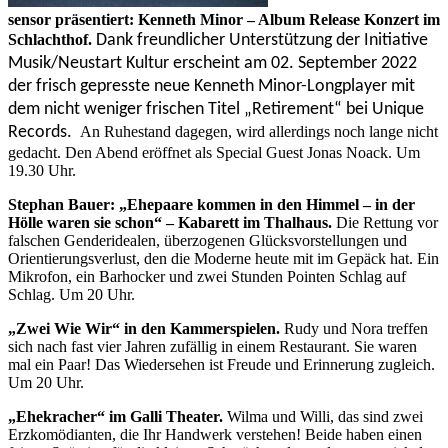
sensor präsentiert: Kenneth Minor – Album Release Konzert im
Schlachthof.
Dank freundlicher Unterstützung der Initiative
Musik/Neustart Kultur erscheint am 02. September 2022
der frisch gepresste neue Kenneth Minor
-Longplayer mit
dem nicht weniger frischen Titel „Retirement“ bei Unique
Records.
An Ruhestand dagegen, wird allerdings noch lange nicht
gedacht. Den Abend eröffnet als Special Guest Jonas Noack. Um
19.30 Uhr.
Stephan Bauer: „Ehepaare kommen in den Himmel – in der
Hölle waren sie schon“ – Kabarett im Thalhaus.
Die Rettung vor
falschen Genderidealen, überzogenen Glücksvorstellungen und
Orientierungsverlust, den die Moderne heute mit im Gepäck hat. Ein
Mikrofon, ein Barhocker und zwei Stunden Pointen Schlag auf
Schlag. Um 20 Uhr.
„Zwei Wie Wir“ in den Kammerspielen.
Rudy und Nora treffen
sich nach fast vier Jahren zufällig in einem Restaurant. Sie waren
mal ein Paar! Das Wiedersehen ist Freude und Erinnerung zugleich.
Um 20 Uhr.
„Ehekracher“ im Galli Theater.
Wilma und Willi, das sind zwei
Erzkomödianten, die Ihr Handwerk verstehen! Beide haben einen