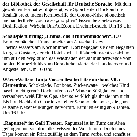
der Bibliothek der Gesellschaft für Deutsche Sprache.
Mit dem
gewählten Format wird gezeigt, wie Sprache den Blick auf die
Realität prägt, indem Kernbegriffe der Corona-Krise phonetisch
ineinanderfließen, sich also „morphen“ lassen: beispielsweise:
Desinfektion, WirSehnUnsAufZoom, ErsehneBesuch. Um 16 Uhr.
S
chauspielführung: „Emma, das Brunnenmädchen“.
Das
Brunnenmädchen Emma arbeitet am Ausschank des
Thermalwassers am Kochbrunnen. Dort begegnet sie dem eleganten
Kurgast Gustave, der ein Hotel sucht. Hilfsbereit macht sie sich mit
ihm auf den Weg durch das Wiesbaden der Jahrhundertwende vom
noblen Kurbezirk bis zum Bergkirchenviertel der Handwerker und
Angestellten. Um 16 Uhr.
WörterWelten: Tanja Voosen liest im Literaturhaus Villa
Clementine.
Schokolade, Bonbons, Zuckerwatte – welches Kind
nascht nicht gerne? Doch aufgepasst! Manche Süßigkeiten sind
verzaubert, weiß Elinas Opa, aber so wirklich glaubt sie ihm nicht.
Bis ihre Nachbarin Charlie von einer Schokolade kostet, die ganz
seltsame Nebenwirkungen hervorruft. Familienlesung ab 9 Jahren.
Um 16 Uhr.
„Rapunzel“ im Galli Theater.
Rapunzel ist im Turm der Alten
gefangen und soll dort alles Wissen der Welt lernen. Doch eines
Tages kommt ein Prinz zufällig an dem Turm vorbei und schafft es,