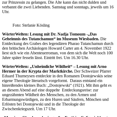
zur Prinzessin zu gelangen. Die Alte kann das nicht dulden und
verbannt die zwei Liebenden. Samstag und sonntags, jeweils um 16
Uhr.
Foto: Stefanie Kösling
WörterWelten: Lesung mit Dr. Nadja Tomoum -„Das
Geheimnis des Tutanchamun“ im Museum Wiesbaden.
Die
Entdeckung des Grabes des legendären Pharao Tutanchamun durch
den britischen Archäologen Howard Carter am 4. November 1922
liest sich wie ein Abenteuerroman, von dem sich die Welt noch 100
Jahre später fesseln lässt. Eintritt frei. Um 16.30 Uhr.
WörterWelten: „Unheimliche Wildheit“ – Lesung mit Arno
Hermer in der Krypta der Marktkirche.
Der Schweizer Pfarrer
Eduard Thurneysen entdeckte in den Romanen Dostojewskis seine
eigene Theologie literarisch vorgeformt. Daraus entstand ein
hinreißendes kleines Buch: „Dostojewski“ (1921). Mit ihm geht es
an diesem Abend auf eine doppelte Entdeckungsreise: zur
ungezähmten Wildheit des Menschen, zu den Armen und
Erbarmungswürdigen, zu den Huren und Säufern, Mönchen und
Erlösten bei Dostojewski und in die Theologie der
Zwischenkriegszeit. Um 17 Uhr.