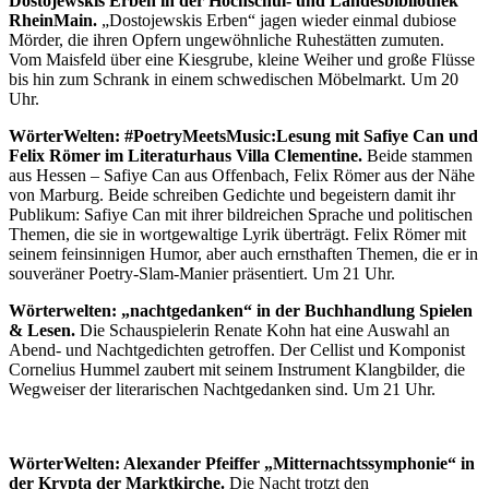
Dostojewskis Erben in der Hochschul- und Landesbibliothek
RheinMain.
„Dostojewskis Erben“ jagen wieder einmal dubiose
Mörder, die ihren Opfern ungewöhnliche Ruhestätten zumuten.
Vom Maisfeld über eine Kiesgrube, kleine Weiher und große Flüsse
bis hin zum Schrank in einem schwedischen Möbelmarkt. Um 20
Uhr.
WörterWelten: #PoetryMeetsMusic:Lesung mit Safiye Can und
Felix Römer im Literaturhaus Villa Clementine.
Beide stammen
aus Hessen – Safiye Can aus Offenbach, Felix Römer aus der Nähe
von Marburg. Beide schreiben Gedichte und begeistern damit ihr
Publikum: Safiye Can mit ihrer bildreichen Sprache und politischen
Themen, die sie in wortgewaltige Lyrik überträgt. Felix Römer mit
seinem feinsinnigen Humor, aber auch ernsthaften Themen, die er in
souveräner Poetry-Slam-Manier präsentiert. Um 21 Uhr.
Wörterwelten: „nachtgedanken“ in der Buchhandlung Spielen
& Lesen.
Die Schauspielerin Renate Kohn hat eine Auswahl an
Abend- und Nachtgedichten getroffen. Der Cellist und Komponist
Cornelius Hummel zaubert mit seinem Instrument Klangbilder, die
Wegweiser der literarischen Nachtgedanken sind. Um 21 Uhr.
WörterWelten: Alexander Pfeiffer „Mitternachtssymphonie“ in
der Krypta der Marktkirche.
Die Nacht trotzt den