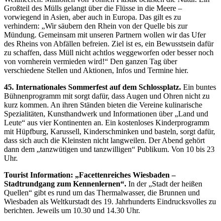
Großteil des Mülls gelangt über die Flüsse in die Meere –
vorwiegend in Asien, aber auch in Europa. Das gilt es zu
verhindern: „Wir säubern den Rhein von der Quelle bis zur
Mündung. Gemeinsam mit unseren Partnern wollen wir das Ufer
des Rheins von Abfällen befreien. Ziel ist es, ein Bewusstsein dafür
zu schaffen, dass Müll nicht achtlos weggeworfen oder besser noch
von vornherein vermieden wird!“ Den ganzen Tag über
verschiedene Stellen und Aktionen, Infos und Termine hier.
45. Internationales Sommerfest auf dem Schlossplatz.
Ein buntes
Bühnenprogramm mit sorgt dafür, dass Augen und Ohren nicht zu
kurz kommen. An ihren Ständen bieten die Vereine kulinarische
Spezialitäten, Kunsthandwerk und Informationen über „Land und
Leute“ aus vier Kontinenten an. Ein kostenloses Kinderprogramm
mit Hüpfburg, Karussell, Kinderschminken und basteln, sorgt dafür,
dass sich auch die Kleinsten nicht langweilen. Der Abend gehört
dann dem „tanzwütigen und tanzwilligen“ Publikum. Von 10 bis 23
Uhr.
Tourist Information: „Facettenreiches Wiesbaden –
Stadtrundgang zum Kennenlernen“.
In der „Stadt der heißen
Quellen“ gibt es rund um das Thermalwasser, die Brunnen und
Wiesbaden als Weltkurstadt des 19. Jahrhunderts Eindrucksvolles zu
berichten. Jeweils um 10.30 und 14.30 Uhr.