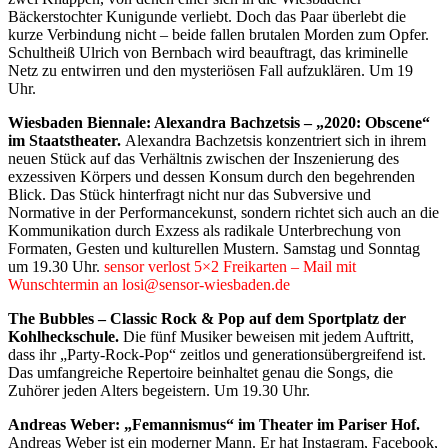
Bäckerstochter Kunigunde verliebt. Doch das Paar überlebt die
kurze Verbindung nicht – beide fallen brutalen Morden zum Opfer.
Schultheiß Ulrich von Bernbach wird beauftragt, das kriminelle
Netz zu entwirren und den mysteriösen Fall aufzuklären. Um 19
Uhr.
Wiesbaden Biennale: Alexandra Bachzetsis – „2020: Obscene“
im Staatstheater.
Alexandra Bachzetsis konzentriert sich in ihrem
neuen Stück auf das Verhältnis zwischen der Inszenierung des
exzessiven Körpers und dessen Konsum durch den begehrenden
Blick. Das Stück hinterfragt nicht nur das Subversive und
Normative in der Performancekunst, sondern richtet sich auch an die
Kommunikation durch Exzess als radikale Unterbrechung von
Formaten, Gesten und kulturellen Mustern. Samstag und Sonntag
um 19.30 Uhr.
sensor verlost 5×2 Freikarten – Mail mit
Wunschtermin an losi@sensor-wiesbaden.de
The Bubbles – Classic Rock & Pop auf dem Sportplatz der
Kohlheckschule.
Die fünf Musiker beweisen mit jedem Auftritt,
dass ihr „Party-Rock-Pop“ zeitlos und generationsübergreifend ist.
Das umfangreiche Repertoire beinhaltet genau die Songs, die
Zuhörer jeden Alters begeistern. Um 19.30 Uhr.
Andreas Weber: „Femannismus“ im Theater im Pariser Hof.
Andreas Weber ist ein moderner Mann. Er hat Instagram, Facebook,