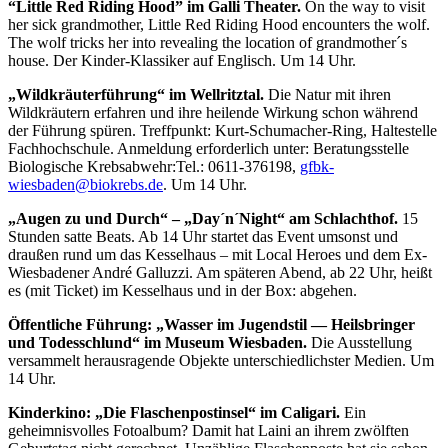
“Little Red Riding Hood” im Galli Theater.
On the way to visit
her sick grandmother, Little Red Riding Hood encounters the wolf.
The wolf tricks her into revealing the location of grandmother´s
house. Der Kinder-Klassiker auf Englisch. Um 14 Uhr.
„Wildkräuterführung“ im Wellritztal.
Die Natur mit ihren
Wildkräutern erfahren und ihre heilende Wirkung schon während
der Führung spüren. Treffpunkt: Kurt-Schumacher-Ring, Haltestelle
Fachhochschule. Anmeldung erforderlich unter: Beratungsstelle
Biologische Krebsabwehr:Tel.: 0611-376198,
gfbk-
wiesbaden@biokrebs.de
. Um 14 Uhr.
„Augen zu und Durch“ – „Day´n´Night“ am Schlachthof.
15
Stunden satte Beats. Ab 14 Uhr startet das Event umsonst und
draußen rund um das Kesselhaus – mit Local Heroes und dem Ex-
Wiesbadener André Galluzzi. Am späteren Abend, ab 22 Uhr, heißt
es (mit Ticket) im Kesselhaus und in der Box: abgehen.
Öffentliche Führung: „Wasser im Jugendstil — Heilsbringer
und Todesschlund“ im Museum Wiesbaden.
Die Ausstellung
versammelt herausragende Objekte unterschiedlichster Medien. Um
14 Uhr.
Kinderkino: „Die Flaschenpostinsel“ im Caligari.
Ein
geheimnisvolles Fotoalbum? Damit hat Laini an ihrem zwölften