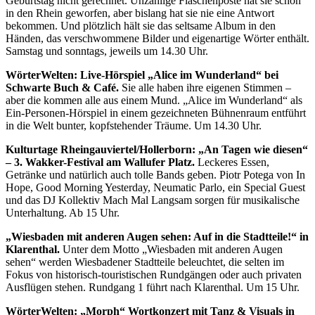
Geburtstag nicht gerechnet. Unzählige Flaschenposte hat sie schon
in den Rhein geworfen, aber bislang hat sie nie eine Antwort
bekommen. Und plötzlich hält sie das seltsame Album in den
Händen, das verschwommene Bilder und eigenartige Wörter enthält.
Samstag und sonntags, jeweils um 14.30 Uhr.
WörterWelten: Live-Hörspiel „Alice im Wunderland“ bei
Schwarte Buch & Café.
Sie alle haben ihre eigenen Stimmen –
aber die kommen alle aus einem Mund. „Alice im Wunderland“ als
Ein-Personen-Hörspiel in einem gezeichneten Bühnenraum entführt
in die Welt bunter, kopfstehender Träume. Um 14.30 Uhr.
Kulturtage Rheingauviertel/Hollerborn: „An Tagen wie diesen“
– 3. Wakker-Festival am Wallufer Platz.
Leckeres Essen,
Getränke und natürlich auch tolle Bands geben. Piotr Potega von In
Hope, Good Morning Yesterday, Neumatic Parlo, ein Special Guest
und das DJ Kollektiv Mach Mal Langsam sorgen für musikalische
Unterhaltung. Ab 15 Uhr.
„Wiesbaden mit anderen Augen sehen: Auf in die Stadtteile!“ in
Klarenthal.
Unter dem Motto „Wiesbaden mit anderen Augen
sehen“ werden Wiesbadener Stadtteile beleuchtet, die selten im
Fokus von historisch-touristischen Rundgängen oder auch privaten
Ausflügen stehen. Rundgang 1 führt nach Klarenthal. Um 15 Uhr.
WörterWelten: „Morph“ Wortkonzert mit Tanz & Visuals in