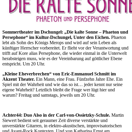
Sommertheater im Dschungel: „Die kalte Sonne – Phaeton und
Persephone“ im Kultur-Dschungel, Unter den Eichen.
Phaeton
lebt als Sohn des Königs Merops und wird auf sein Leben als
künftiger Herrscher vorbereitet. Er flieht vor der Verantwortung und
trifft auf Kore alias Persephone, die wieder einmal in die Unterwelt
herabsteigen muss, wie es der Vereinbarung auf göttlicher Ebene
entspricht. Um 20 Uhr.
„Kleine Eheverbrechen“ von Eric-Emmanuel Schmitt im
Akzent Theater.
Ein Mann, eine Frau. Fünfzehn Jahre Ehe. Ein
Spiel mit der Wahrheit und wie das so ist… jeder kennt nur seine
eigene Wahrheit? Letztlich bleibt die Frage wer lügt hier und
warum? Freitag und samstags, jeweils um 20 Uhr.
Achter44: Duo Also in der Carl-von-Ossietzky-Schule.
Martin
Siewert bedient seit geraumer Zeit diverse verstärkte und
unverstärkte Gitarren, in elektro-akustischen, improvisatorischen
und Avant-Rock Kontexten. Und von Katharina Ernst am