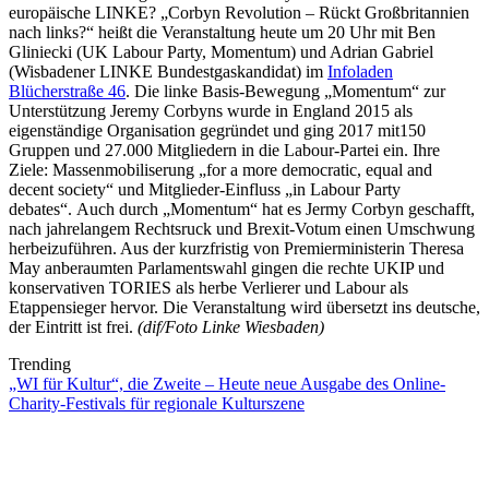
europäische LINKE? „Corbyn Revolution – Rückt Großbritannien
nach links?“ heißt die Veranstaltung heute um 20 Uhr mit Ben
Gliniecki (UK Labour Party, Momentum) und Adrian Gabriel
(Wisbadener LINKE Bundestgaskandidat) im
Infoladen
Blücherstraße 46
. Die linke Basis-Bewegung „Momentum“ zur
Unterstützung Jeremy Corbyns wurde in England 2015 als
eigenständige Organisation gegründet und ging 2017 mit150
Gruppen und 27.000 Mitgliedern in die Labour-Partei ein. Ihre
Ziele: Massenmobiliserung „for a more democratic, equal and
decent society“ und Mitglieder-Einfluss „in Labour Party
debates“. Auch durch „Momentum“ hat es Jermy Corbyn geschafft,
nach jahrelangem Rechtsruck und Brexit-Votum einen Umschwung
herbeizuführen. Aus der kurzfristig von Premierministerin Theresa
May anberaumten Parlamentswahl gingen die rechte UKIP und
konservativen TORIES als herbe Verlierer und Labour als
Etappensieger hervor. Die Veranstaltung wird übersetzt ins deutsche,
der Eintritt ist frei.
(dif/Foto Linke Wiesbaden)
Trending
„WI für Kultur“, die Zweite – Heute neue Ausgabe des Online-
Charity-Festivals für regionale Kulturszene