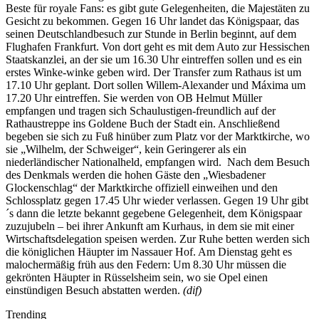
Beste für royale Fans: es gibt gute Gelegenheiten, die Majestäten zu
Gesicht zu bekommen. Gegen 16 Uhr landet das Königspaar, das
seinen Deutschlandbesuch zur Stunde in Berlin beginnt, auf dem
Flughafen Frankfurt. Von dort geht es mit dem Auto zur Hessischen
Staatskanzlei, an der sie um 16.30 Uhr eintreffen sollen und es ein
erstes Winke-winke geben wird. Der Transfer zum Rathaus ist um
17.10 Uhr geplant. Dort sollen Willem-Alexander und Máxima um
17.20 Uhr eintreffen. Sie werden von OB Helmut Müller
empfangen und tragen sich Schaulustigen-freundlich auf der
Rathaustreppe ins Goldene Buch der Stadt ein. Anschließend
begeben sie sich zu Fuß hinüber zum Platz vor der Marktkirche, wo
sie „Wilhelm, der Schweiger“, kein Geringerer als ein
niederländischer Nationalheld, empfangen wird. Nach dem Besuch
des Denkmals werden die hohen Gäste den „Wiesbadener
Glockenschlag“ der Marktkirche offiziell einweihen und den
Schlossplatz gegen 17.45 Uhr wieder verlassen. Gegen 19 Uhr gibt
´s dann die letzte bekannt gegebene Gelegenheit, dem Königspaar
zuzujubeln – bei ihrer Ankunft am Kurhaus, in dem sie mit einer
Wirtschaftsdelegation speisen werden. Zur Ruhe betten werden sich
die königlichen Häupter im Nassauer Hof. Am Dienstag geht es
malochermäßig früh aus den Federn: Um 8.30 Uhr müssen die
gekrönten Häupter in Rüsselsheim sein, wo sie Opel einen
einstündigen Besuch abstatten werden.
(dif)
Trending