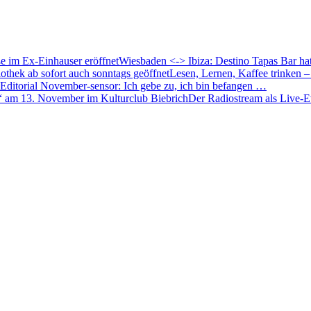
Wiesbaden <-> Ibiza: Destino Tapas Bar hat
Lesen, Lernen, Kaffee trinken –
Editorial November-sensor: Ich gebe zu, ich bin befangen …
Der Radiostream als Live-