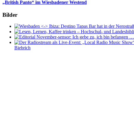
„British Panto“ im Wiesbadener Westend
Bilder
Biebrich