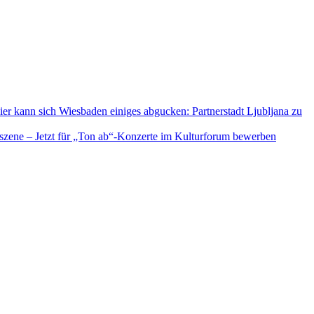
ier kann sich Wiesbaden einiges abgucken: Partnerstadt Ljubljana zu
szene – Jetzt für „Ton ab“-Konzerte im Kulturforum bewerben