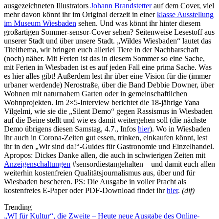
ausgezeichneten Illustrators
Johann Brandstetter
auf dem Cover, viel
mehr davon könnt ihr im Original derzeit in einer
klasse Ausstellung
im Museum Wiesbaden
sehen. Und was könnt ihr hinter diesem
großartigen Sommer-sensor-Cover sehen? Seitenweise Lesestoff aus
unserer Stadt und über unsere Stadt. „Wildes Wiesbaden“ lautet das
Titelthema, wir bringen euch allerlei Tiere in der Nachbarschaft
(noch) näher. Mit Ferien ist das in diesem Sommer so eine Sache,
mit Ferien in Wiesbaden ist es auf jeden Fall eine prima Sache. Was
es hier alles gibt! Außerdem lest ihr über eine Vision für die (immer
urbaner werdende) Nerostraße, über die Band Debbie Downer, über
Wohnen mit naturnahem Garten oder in gemeinschaftlichen
Wohnprojekten. Im 2×5-Interview berichtet die 18-jährige Yana
Vilgelmi, wie sie die „Silent Demo“ gegen Rassismus in Wiesbaden
auf die Beine stellt und wie es damit weitergehen soll (die nächste
Demo übrigens diesen Samstag, 4.7., Infos
hier
). Wo in Wiesbaden
ihr auch in Corona-Zeiten gut essen, trinken, einkaufen könnt, lest
ihr in den „Wir sind da!“-Guides für Gastronomie und Einzelhandel.
Apropos: Dickes Danke allen, die auch in schwierigen Zeiten mit
Anzeigenschaltungen
#sensordiestangehalten – und damit euch allen
weiterhin kostenfreien Qualitätsjournalismus aus, über und für
Wiesbaden bescheren. PS: Die Ausgabe in voller Pracht als
kostenfreies E-Paper oder PDF-Download findet ihr
hier
.
(dif)
Trending
„WI für Kultur“, die Zweite – Heute neue Ausgabe des Online-