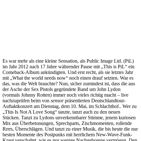
Es war mehr als eine kleine Sensation, als Public Image Ltd. (PiL)
im Jahr 2012 nach 17 Jahre währender Pause mit „This is PiL“ ein
Comeback-Album ankündigten. Und erst recht, als sie letztes Jahr
mit „What the world needs now“ noch einen drauf setzten. War es
das, was die Welt brauchte? Nun, sicher zumindest ist, dass die aus
der Asche der Sex Pistols gegründete Band um John Lydon
(vormals Johnny Rotten) immer noch vieles richtig macht – live
nachzuprüfen beim von
sensor
präsentierten Deutschlandtour-
Auftaktkonzert am Dienstag, dem 10. Mai, im Schlachthof.. Wer zu
„This Is Not A Love Song“ tanzte, tanzt auch zu den neuen
Stücken. Tanzt zu Lydons unverkennbarer Stimme, jenem kuriosen
Mix aus Überbetonungen, Sprechparts, Zischmomenten, rollende
Rrrrs, Überschlägen. Und tanzt zu einer Musik, die bis heute die nur
besten Momente des Postpunks mit herrlichem New-Wave-Funk-
Kraut verschaltet, wie es nur wenige Nachgeborene vermögen. Den