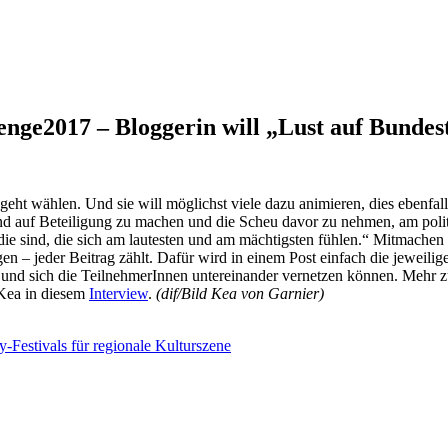
enge2017 – Bloggerin will „Lust auf Bunde
geht wählen. Und sie will möglichst viele dazu animieren, dies ebenfal
und auf Beteiligung zu machen und die Scheu davor zu nehmen, am politi
 sind, die sich am lautesten und am mächtigsten fühlen.“ Mitmachen g
n – jeder Beitrag zählt. Dafür wird in einem Post einfach die jeweili
und sich die TeilnehmerInnen untereinander vernetzen können. Mehr zu
 Kea in diesem
Interview
.
(dif/Bild Kea von Garnier)
-Festivals für regionale Kulturszene